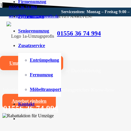
Firmenumzug
01556 36 74 994
Servicezeiten: Montag – Freitag 9:00 –
Privatumzug
JETZT ANRUFEN!
service@1a-umzugsprofis.de
Umzugsunternehmen für Sch
Seniorenumzug
01556 36 74 994
Wir sind Ihr kompetentes Umzugsunternehmen für Sch
Zusatzservice
Umzüge aller Art für Privat- und Firmenkunden
Entrümpelung
Umzugskostenrechner
Zuverlässige und professionelle Durchführung
Fernumzug
Jahrelange Erfahrung und umfangreiches Know-how
Möbeltransport
Angebot einholen
Kontakt
01556 36 74 994