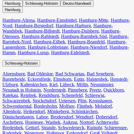
Hamburg
Schleswig-Holstein
Deutschlandweit
Hamburg
Hamburg-Altona
,
Hamburg-Eimsbüttel
,
Hamburg-Mitte
,
Hamburg-
Nord
,
Hamburg-Bergedorf
,
Hamburg-Harburg
,
Hamburg-
Wandsbek
,
Hamburg-Billstedt
,
Hamburg-Dulsberg
,
Hamburg-
Ottensen
,
Hamburg-Rahlstedt
,
Hamburg-Barmbek-Süd
,
Hamburg-
Barmbek-Nord
,
Hamburg-Eilbek
,
Hamburg-Bramfeld
,
Hamburg-
Langenhorn
,
Hamburg-Lohbrügge
,
Hamburg-Niendorf
,
Hamburg-
Hamm
,
Hamburg-Lurup
,
Hamburg-Eidelstedt
,
Schleswig-Holstein
Ahrensburg
,
Bad Oldesloe
,
Bad Schwartau
,
Bad Segeberg
,
Bargteheide
,
Eckernförde
,
Elmshorn
,
Eutin
,
Halstenbek
,
Henstedt-
Ulzburg
,
Kaltenkirchen
,
Kiel
,
Lübeck
,
Mölln
,
Neumünster
,
Neustadt in Holstein
,
Norderstedt
,
Pinneberg
,
Preetz
,
Quickborn
,
Ratekau
,
Reinbek
,
Rendsburg
,
Schenefeld
,
Schleswig
,
Schwarzenbek
,
Stockelsdorf
,
Uetersen
,
Plön
,
Kronshagen
,
Schwentinental
,
Bordesholm
,
Molfsee
,
Flintbek
,
Melsdorf
,
Altenholz
,
Heikendorf
,
Mönkeberg
,
Schönkirchen
,
Dänischenhagen
,
Laboe
,
Brodersdorf
,
Wendtorf
,
Dobersdorf
,
Ascheberg
,
Honigsee
,
Wasbek
,
Aukrug
,
Nortorf
,
Achterwehr
,
Bredenbek
,
Gettorf
,
Strande
,
Schwedeneck
,
Rumohr
,
Schierensee
,
Rodenbek
,
Westensee
,
Haßmoor
,
Emkendorf
,
Groß Vollstedt
,