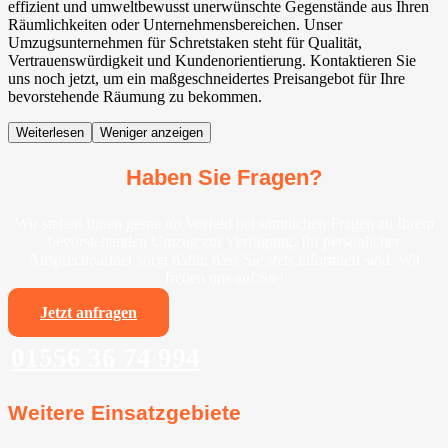
effizient und umweltbewusst unerwünschte Gegenstände aus Ihren
Räumlichkeiten oder Unternehmensbereichen. Unser
Umzugsunternehmen für Schretstaken steht für Qualität,
Vertrauenswürdigkeit und Kundenorientierung. Kontaktieren Sie
uns noch jetzt, um ein maßgeschneidertes Preisangebot für Ihre
bevorstehende Räumung zu bekommen.
Weiterlesen
Weniger anzeigen
Haben Sie Fragen?
Wir stehen Ihnen gerne im Vorfeld bei sämtlichen Fragen zu Ihrem
bevorstehenden Umzug zur Verfügung. Ihr persönlicher
Ansprechpartner sorgt dafür, dass Sie stets informiert sind. Wir
freuen uns auf Sie!
Jetzt anfragen
01556 36 74 994
Weitere Einsatzgebiete