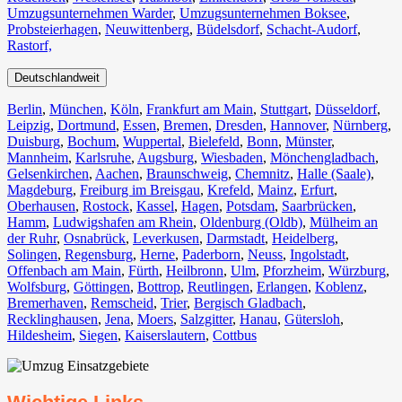
Umzugsunternehmen Warder
,
Umzugsunternehmen Boksee
,
Probsteierhagen
,
Neuwittenberg
,
Büdelsdorf
,
Schacht-Audorf
,
Rastorf,
Deutschlandweit
Berlin⁠
,
München
,
Köln⁠
,
Frankfurt am Main
,
Stuttgart
,
Düsseldorf
,
Leipzig
,
Dortmund
,
Essen
,
Bremen
,
Dresden
,
Hannover
,
Nürnberg
,
Duisburg⁠
,
Bochum
,
Wuppertal⁠
,
Bielefeld⁠
,
Bonn⁠
,
Münster⁠
,
Mannheim
,
Karlsruhe
,
Augsburg
,
Wiesbaden⁠
,
Mönchengladbach⁠
,
Gelsenkirchen⁠
,
Aachen⁠
,
Braunschweig
,
Chemnitz⁠
,
Halle (Saale)
⁠,
Magdeburg
,
Freiburg im Breisgau
⁠,
Krefeld⁠
,
Mainz⁠
,
Erfurt
,
Oberhausen⁠
,
Rostock⁠
,
Kassel⁠
,
Hagen
,
Potsdam
,
Saarbrücken⁠
,
Hamm
,
Ludwigshafen am Rhein
⁠,
Oldenburg (Oldb)
,
Mülheim an
der Ruhr
,
Osnabrück⁠
,
Leverkusen
,
Darmstadt⁠
,
Heidelberg
,
Solingen
,
Regensburg
,
Herne⁠
,
Paderborn
,
Neuss
,
Ingolstadt
,
Offenbach am Main
,
Fürth⁠
,
Heilbronn
,
Ulm⁠
,
Pforzheim
,
Würzburg
,
Wolfsburg⁠
,
Göttingen
,
Bottrop
,
Reutlingen
,
Erlangen⁠
,
Koblenz
,
Bremerhaven⁠
,
Remscheid
,
Trier⁠
,
Bergisch Gladbach
,
Recklinghausen
,
Jena⁠
,
Moers⁠
,
Salzgitter⁠
,
Hanau
,
Gütersloh
,
Hildesheim⁠
,
Siegen⁠
,
Kaiserslautern⁠
,
Cottbus⁠