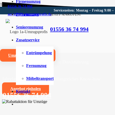
Firmenumzug
01556 36 74 994
Servicezeiten: Montag – Freitag 9:00 –
Privatumzug
JETZT ANRUFEN!
service@1a-umzugsprofis.de
Umzugsunternehmen für Sch
Seniorenumzug
01556 36 74 994
Wir sind Ihr kompetentes Umzugsunternehmen für Sch
Zusatzservice
Umzüge aller Art für Privat- und Firmenkunden
Entrümpelung
Umzugskostenrechner
Zuverlässige und professionelle Durchführung
Fernumzug
Jahrelange Erfahrung und umfangreiches Know-how
Möbeltransport
Angebot einholen
Kontakt
01556 36 74 994