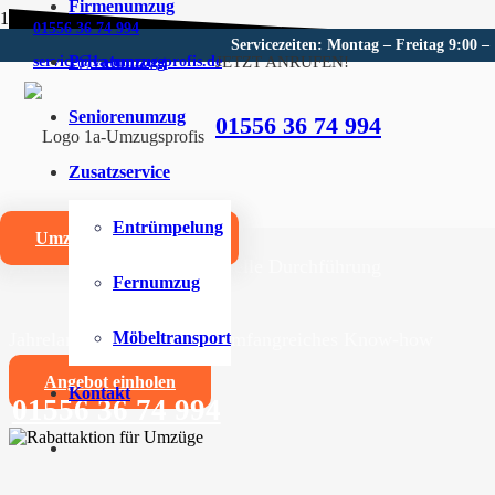
Firmenumzug
01556 36 74 994
Servicezeiten: Montag – Freitag 9:00 –
Privatumzug
JETZT ANRUFEN!
service@1a-umzugsprofis.de
Umzugsunternehmen für Sch
Seniorenumzug
01556 36 74 994
Wir sind Ihr kompetentes Umzugsunternehmen für Sch
Zusatzservice
Umzüge aller Art für Privat- und Firmenkunden
Entrümpelung
Umzugskostenrechner
Zuverlässige und professionelle Durchführung
Fernumzug
Jahrelange Erfahrung und umfangreiches Know-how
Möbeltransport
Angebot einholen
Kontakt
01556 36 74 994