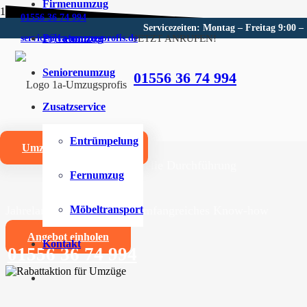
Firmenumzug
01556 36 74 994
Servicezeiten: Montag – Freitag 9:00 –
Privatumzug
JETZT ANRUFEN!
service@1a-umzugsprofis.de
Umzugsunternehmen für Schl
Seniorenumzug
01556 36 74 994
Wir sind Ihr kompetentes Umzugsunternehmen für Schl
Zusatzservice
Umzüge aller Art für Privat- und Firmenkunden
Entrümpelung
Umzugskostenrechner
Zuverlässige und professionelle Durchführung
Fernumzug
Jahrelange Erfahrung und umfangreiches Know-how
Möbeltransport
Angebot einholen
Kontakt
01556 36 74 994