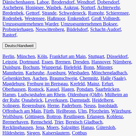
Dänischenhagen
,
Laboe
,
Brodersdorf
,
Wendtorf
,
Dobersdorf
,
Ascheberg
,
Honigsee
,
Wasbek
,
Aukrug
,
Nortorf
,
Achterwehr
,
Bredenbek
,
Gettorf
,
Strande
,
Schwedeneck
,
Rumohr
,
Schierensee
,
Rodenbek
,
Westensee
,
Haßmoor
,
Emkendorf
,
Groß Vollstedt
,
Umzugsunternehmen Warder
,
Umzugsunternehmen Boksee
,
Probsteierhagen
,
Neuwittenberg
,
Büdelsdorf
,
Schacht-Audorf
,
Rastorf,
Deutschlandweit
Berlin⁠
,
München
,
Köln⁠
,
Frankfurt am Main
,
Stuttgart
,
Düsseldorf
,
Leipzig
,
Dortmund
,
Essen
,
Bremen
,
Dresden
,
Hannover
,
Nürnberg
,
Duisburg⁠
,
Bochum
,
Wuppertal⁠
,
Bielefeld⁠
,
Bonn⁠
,
Münster⁠
,
Mannheim
,
Karlsruhe
,
Augsburg
,
Wiesbaden⁠
,
Mönchengladbach⁠
,
Gelsenkirchen⁠
,
Aachen⁠
,
Braunschweig
,
Chemnitz⁠
,
Halle (Saale)
⁠,
Magdeburg
,
Freiburg im Breisgau
⁠,
Krefeld⁠
,
Mainz⁠
,
Erfurt
,
Oberhausen⁠
,
Rostock⁠
,
Kassel⁠
,
Hagen
,
Potsdam
,
Saarbrücken⁠
,
Hamm
,
Ludwigshafen am Rhein
⁠,
Oldenburg (Oldb)
,
Mülheim an
der Ruhr
,
Osnabrück⁠
,
Leverkusen
,
Darmstadt⁠
,
Heidelberg
,
Solingen
,
Regensburg
,
Herne⁠
,
Paderborn
,
Neuss
,
Ingolstadt
,
Offenbach am Main
,
Fürth⁠
,
Heilbronn
,
Ulm⁠
,
Pforzheim
,
Würzburg
,
Wolfsburg⁠
,
Göttingen
,
Bottrop
,
Reutlingen
,
Erlangen⁠
,
Koblenz
,
Bremerhaven⁠
,
Remscheid
,
Trier⁠
,
Bergisch Gladbach
,
Recklinghausen
,
Jena⁠
,
Moers⁠
,
Salzgitter⁠
,
Hanau
,
Gütersloh
,
Hildesheim⁠
,
Siegen⁠
,
Kaiserslautern⁠
,
Cottbus⁠