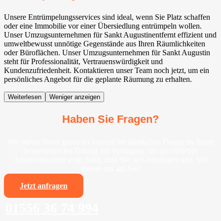
Unsere Entrümpelungsservices sind ideal, wenn Sie Platz schaffen
oder eine Immobilie vor einer Übersiedlung entrümpeln wollen.
Unser Umzugsunternehmen für Sankt Augustinentfernt effizient und
umweltbewusst unnötige Gegenstände aus Ihren Räumlichkeiten
oder Büroflächen. Unser Umzugsunternehmen für Sankt Augustin
steht für Professionalität, Vertrauenswürdigkeit und
Kundenzufriedenheit. Kontaktieren unser Team noch jetzt, um ein
persönliches Angebot für die geplante Räumung zu erhalten.
Weiterlesen
Weniger anzeigen
Haben Sie Fragen?
Wir stehen Ihnen gerne im Vorfeld bei sämtlichen Fragen zu Ihrem
bevorstehenden Umzug zur Verfügung. Ihr persönlicher
Ansprechpartner sorgt dafür, dass Sie stets informiert sind. Wir
freuen uns auf Sie!
Jetzt anfragen
01556 36 74 994