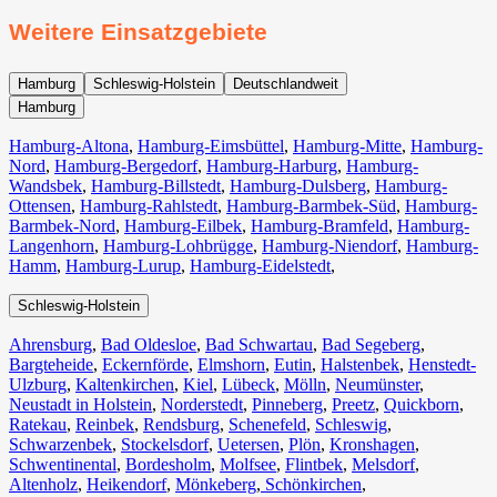
Weitere Einsatzgebiete
Hamburg
Schleswig-Holstein
Deutschlandweit
Hamburg
Hamburg-Altona
,
Hamburg-Eimsbüttel
,
Hamburg-Mitte
,
Hamburg-
Nord
,
Hamburg-Bergedorf
,
Hamburg-Harburg
,
Hamburg-
Wandsbek
,
Hamburg-Billstedt
,
Hamburg-Dulsberg
,
Hamburg-
Ottensen
,
Hamburg-Rahlstedt
,
Hamburg-Barmbek-Süd
,
Hamburg-
Barmbek-Nord
,
Hamburg-Eilbek
,
Hamburg-Bramfeld
,
Hamburg-
Langenhorn
,
Hamburg-Lohbrügge
,
Hamburg-Niendorf
,
Hamburg-
Hamm
,
Hamburg-Lurup
,
Hamburg-Eidelstedt
,
Schleswig-Holstein
Ahrensburg
,
Bad Oldesloe
,
Bad Schwartau
,
Bad Segeberg
,
Bargteheide
,
Eckernförde
,
Elmshorn
,
Eutin
,
Halstenbek
,
Henstedt-
Ulzburg
,
Kaltenkirchen
,
Kiel
,
Lübeck
,
Mölln
,
Neumünster
,
Neustadt in Holstein
,
Norderstedt
,
Pinneberg
,
Preetz
,
Quickborn
,
Ratekau
,
Reinbek
,
Rendsburg
,
Schenefeld
,
Schleswig
,
Schwarzenbek
,
Stockelsdorf
,
Uetersen
,
Plön
,
Kronshagen
,
Schwentinental
,
Bordesholm
,
Molfsee
,
Flintbek
,
Melsdorf
,
Altenholz
,
Heikendorf
,
Mönkeberg
,
Schönkirchen
,