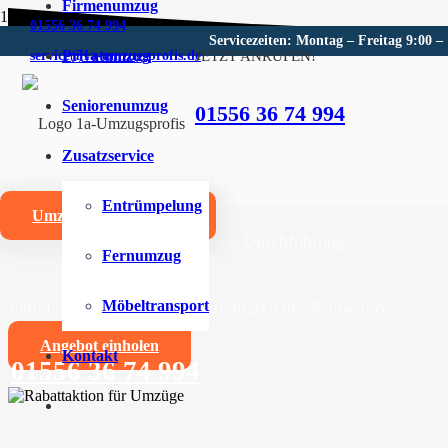
Firmenumzug
01556 36 74 994
Servicezeiten: Montag – Freitag 9:00 –
Privatumzug
JETZT ANRUFEN!
service@1a-umzugsprofis.de
Umzugsunternehmen für Sa
Seniorenumzug
01556 36 74 994
Wir sind Ihr kompetentes Umzugsunternehmen für San
Zusatzservice
Umzüge aller Art für Privat- und Firmenkunden
Entrümpelung
Umzugskostenrechner
Zuverlässige und professionelle Durchführung
Fernumzug
Jahrelange Erfahrung und umfangreiches Know-how
Möbeltransport
Angebot einholen
Kontakt
01556 36 74 994