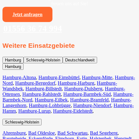
freuen uns auf Sie!
Jetzt anfragen
01556 36 74 994
Weitere Einsatzgebiete
Hamburg
Schleswig-Holstein
Deutschlandweit
Hamburg
Hamburg-Altona
,
Hamburg-Eimsbüttel
,
Hamburg-Mitte
,
Hamburg-
Nord
,
Hamburg-Bergedorf
,
Hamburg-Harburg
,
Hamburg-
Wandsbek
,
Hamburg-Billstedt
,
Hamburg-Dulsberg
,
Hamburg-
Ottensen
,
Hamburg-Rahlstedt
,
Hamburg-Barmbek-Süd
,
Hamburg-
Barmbek-Nord
,
Hamburg-Eilbek
,
Hamburg-Bramfeld
,
Hamburg-
Langenhorn
,
Hamburg-Lohbrügge
,
Hamburg-Niendorf
,
Hamburg-
Hamm
,
Hamburg-Lurup
,
Hamburg-Eidelstedt
,
Schleswig-Holstein
Ahrensburg
,
Bad Oldesloe
,
Bad Schwartau
,
Bad Segeberg
,
Bargteheide
,
Eckernförde
,
Elmshorn
,
Eutin
,
Halstenbek
,
Henstedt-