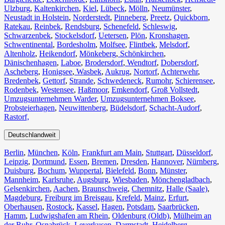
Ulzburg
,
Kaltenkirchen
,
Kiel
,
Lübeck
,
Mölln
,
Neumünster
,
Neustadt in Holstein
,
Norderstedt
,
Pinneberg
,
Preetz
,
Quickborn
,
Ratekau
,
Reinbek
,
Rendsburg
,
Schenefeld
,
Schleswig
,
Schwarzenbek
,
Stockelsdorf
,
Uetersen
,
Plön
,
Kronshagen
,
Schwentinental
,
Bordesholm
,
Molfsee
,
Flintbek
,
Melsdorf
,
Altenholz
,
Heikendorf
,
Mönkeberg
,
Schönkirchen
,
Dänischenhagen
,
Laboe
,
Brodersdorf
,
Wendtorf
,
Dobersdorf
,
Ascheberg
,
Honigsee
,
Wasbek
,
Aukrug
,
Nortorf
,
Achterwehr
,
Bredenbek
,
Gettorf
,
Strande
,
Schwedeneck
,
Rumohr
,
Schierensee
,
Rodenbek
,
Westensee
,
Haßmoor
,
Emkendorf
,
Groß Vollstedt
,
Umzugsunternehmen Warder
,
Umzugsunternehmen Boksee
,
Probsteierhagen
,
Neuwittenberg
,
Büdelsdorf
,
Schacht-Audorf
,
Rastorf,
Deutschlandweit
Berlin⁠
,
München
,
Köln⁠
,
Frankfurt am Main
,
Stuttgart
,
Düsseldorf
,
Leipzig
,
Dortmund
,
Essen
,
Bremen
,
Dresden
,
Hannover
,
Nürnberg
,
Duisburg⁠
,
Bochum
,
Wuppertal⁠
,
Bielefeld⁠
,
Bonn⁠
,
Münster⁠
,
Mannheim
,
Karlsruhe
,
Augsburg
,
Wiesbaden⁠
,
Mönchengladbach⁠
,
Gelsenkirchen⁠
,
Aachen⁠
,
Braunschweig
,
Chemnitz⁠
,
Halle (Saale)
⁠,
Magdeburg
,
Freiburg im Breisgau
⁠,
Krefeld⁠
,
Mainz⁠
,
Erfurt
,
Oberhausen⁠
,
Rostock⁠
,
Kassel⁠
,
Hagen
,
Potsdam
,
Saarbrücken⁠
,
Hamm
,
Ludwigshafen am Rhein
⁠,
Oldenburg (Oldb)
,
Mülheim an
der Ruhr
,
Osnabrück⁠
,
Leverkusen
,
Darmstadt⁠
,
Heidelberg
,