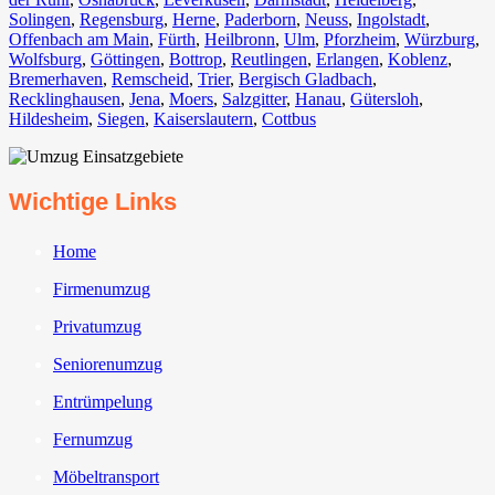
Solingen
,
Regensburg
,
Herne⁠
,
Paderborn
,
Neuss
,
Ingolstadt
,
Offenbach am Main
,
Fürth⁠
,
Heilbronn
,
Ulm⁠
,
Pforzheim
,
Würzburg
,
Wolfsburg⁠
,
Göttingen
,
Bottrop
,
Reutlingen
,
Erlangen⁠
,
Koblenz
,
Bremerhaven⁠
,
Remscheid
,
Trier⁠
,
Bergisch Gladbach
,
Recklinghausen
,
Jena⁠
,
Moers⁠
,
Salzgitter⁠
,
Hanau
,
Gütersloh
,
Hildesheim⁠
,
Siegen⁠
,
Kaiserslautern⁠
,
Cottbus⁠
Wichtige Links
Home
Firmenumzug
Privatumzug
Seniorenumzug
Entrümpelung
Fernumzug
Möbeltransport