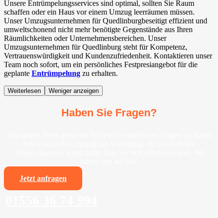
Unsere Entrümpelungsservices sind optimal, sollten Sie Raum
schaffen oder ein Haus vor einem Umzug leerräumen müssen.
Unser Umzugsunternehmen für Quedlinburgbeseitigt effizient und
umweltschonend nicht mehr benötigte Gegenstände aus Ihren
Räumlichkeiten oder Unternehmensbereichen. Unser
Umzugsunternehmen für Quedlinburg steht für Kompetenz,
Vertrauenswürdigkeit und Kundenzufriedenheit. Kontaktieren unser
Team noch sofort, um ein persönliches Festpresiangebot für die
geplante
Entrümpelung
zu erhalten.
Weiterlesen
Weniger anzeigen
Haben Sie Fragen?
Wir stehen Ihnen gerne im Vorfeld bei sämtlichen Fragen zu Ihrem
bevorstehenden Umzug zur Verfügung. Ihr persönlicher
Ansprechpartner sorgt dafür, dass Sie stets informiert sind. Wir
freuen uns auf Sie!
Jetzt anfragen
01556 36 74 994