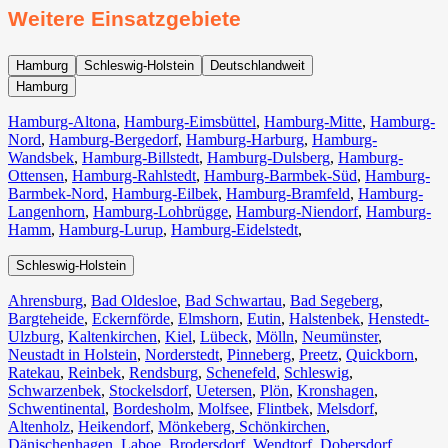
Weitere Einsatzgebiete
Hamburg
Schleswig-Holstein
Deutschlandweit
Hamburg
Hamburg-Altona
,
Hamburg-Eimsbüttel
,
Hamburg-Mitte
,
Hamburg-
Nord
,
Hamburg-Bergedorf
,
Hamburg-Harburg
,
Hamburg-
Wandsbek
,
Hamburg-Billstedt
,
Hamburg-Dulsberg
,
Hamburg-
Ottensen
,
Hamburg-Rahlstedt
,
Hamburg-Barmbek-Süd
,
Hamburg-
Barmbek-Nord
,
Hamburg-Eilbek
,
Hamburg-Bramfeld
,
Hamburg-
Langenhorn
,
Hamburg-Lohbrügge
,
Hamburg-Niendorf
,
Hamburg-
Hamm
,
Hamburg-Lurup
,
Hamburg-Eidelstedt
,
Schleswig-Holstein
Ahrensburg
,
Bad Oldesloe
,
Bad Schwartau
,
Bad Segeberg
,
Bargteheide
,
Eckernförde
,
Elmshorn
,
Eutin
,
Halstenbek
,
Henstedt-
Ulzburg
,
Kaltenkirchen
,
Kiel
,
Lübeck
,
Mölln
,
Neumünster
,
Neustadt in Holstein
,
Norderstedt
,
Pinneberg
,
Preetz
,
Quickborn
,
Ratekau
,
Reinbek
,
Rendsburg
,
Schenefeld
,
Schleswig
,
Schwarzenbek
,
Stockelsdorf
,
Uetersen
,
Plön
,
Kronshagen
,
Schwentinental
,
Bordesholm
,
Molfsee
,
Flintbek
,
Melsdorf
,
Altenholz
,
Heikendorf
,
Mönkeberg
,
Schönkirchen
,
Dänischenhagen
,
Laboe
,
Brodersdorf
,
Wendtorf
,
Dobersdorf
,