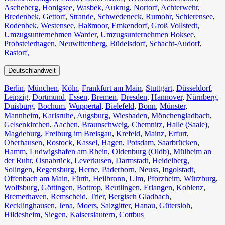
Ascheberg
,
Honigsee
,
Wasbek
,
Aukrug
,
Nortorf
,
Achterwehr
,
Bredenbek
,
Gettorf
,
Strande
,
Schwedeneck
,
Rumohr
,
Schierensee
,
Rodenbek
,
Westensee
,
Haßmoor
,
Emkendorf
,
Groß Vollstedt
,
Umzugsunternehmen Warder
,
Umzugsunternehmen Boksee
,
Probsteierhagen
,
Neuwittenberg
,
Büdelsdorf
,
Schacht-Audorf
,
Rastorf,
Deutschlandweit
Berlin⁠
,
München
,
Köln⁠
,
Frankfurt am Main
,
Stuttgart
,
Düsseldorf
,
Leipzig
,
Dortmund
,
Essen
,
Bremen
,
Dresden
,
Hannover
,
Nürnberg
,
Duisburg⁠
,
Bochum
,
Wuppertal⁠
,
Bielefeld⁠
,
Bonn⁠
,
Münster⁠
,
Mannheim
,
Karlsruhe
,
Augsburg
,
Wiesbaden⁠
,
Mönchengladbach⁠
,
Gelsenkirchen⁠
,
Aachen⁠
,
Braunschweig
,
Chemnitz⁠
,
Halle (Saale)
⁠,
Magdeburg
,
Freiburg im Breisgau
⁠,
Krefeld⁠
,
Mainz⁠
,
Erfurt
,
Oberhausen⁠
,
Rostock⁠
,
Kassel⁠
,
Hagen
,
Potsdam
,
Saarbrücken⁠
,
Hamm
,
Ludwigshafen am Rhein
⁠,
Oldenburg (Oldb)
,
Mülheim an
der Ruhr
,
Osnabrück⁠
,
Leverkusen
,
Darmstadt⁠
,
Heidelberg
,
Solingen
,
Regensburg
,
Herne⁠
,
Paderborn
,
Neuss
,
Ingolstadt
,
Offenbach am Main
,
Fürth⁠
,
Heilbronn
,
Ulm⁠
,
Pforzheim
,
Würzburg
,
Wolfsburg⁠
,
Göttingen
,
Bottrop
,
Reutlingen
,
Erlangen⁠
,
Koblenz
,
Bremerhaven⁠
,
Remscheid
,
Trier⁠
,
Bergisch Gladbach
,
Recklinghausen
,
Jena⁠
,
Moers⁠
,
Salzgitter⁠
,
Hanau
,
Gütersloh
,
Hildesheim⁠
,
Siegen⁠
,
Kaiserslautern⁠
,
Cottbus⁠