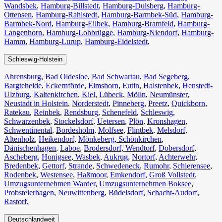
Wandsbek
,
Hamburg-Billstedt
,
Hamburg-Dulsberg
,
Hamburg-
Ottensen
,
Hamburg-Rahlstedt
,
Hamburg-Barmbek-Süd
,
Hamburg-
Barmbek-Nord
,
Hamburg-Eilbek
,
Hamburg-Bramfeld
,
Hamburg-
Langenhorn
,
Hamburg-Lohbrügge
,
Hamburg-Niendorf
,
Hamburg-
Hamm
,
Hamburg-Lurup
,
Hamburg-Eidelstedt
,
Schleswig-Holstein
Ahrensburg
,
Bad Oldesloe
,
Bad Schwartau
,
Bad Segeberg
,
Bargteheide
,
Eckernförde
,
Elmshorn
,
Eutin
,
Halstenbek
,
Henstedt-
Ulzburg
,
Kaltenkirchen
,
Kiel
,
Lübeck
,
Mölln
,
Neumünster
,
Neustadt in Holstein
,
Norderstedt
,
Pinneberg
,
Preetz
,
Quickborn
,
Ratekau
,
Reinbek
,
Rendsburg
,
Schenefeld
,
Schleswig
,
Schwarzenbek
,
Stockelsdorf
,
Uetersen
,
Plön
,
Kronshagen
,
Schwentinental
,
Bordesholm
,
Molfsee
,
Flintbek
,
Melsdorf
,
Altenholz
,
Heikendorf
,
Mönkeberg
,
Schönkirchen
,
Dänischenhagen
,
Laboe
,
Brodersdorf
,
Wendtorf
,
Dobersdorf
,
Ascheberg
,
Honigsee
,
Wasbek
,
Aukrug
,
Nortorf
,
Achterwehr
,
Bredenbek
,
Gettorf
,
Strande
,
Schwedeneck
,
Rumohr
,
Schierensee
,
Rodenbek
,
Westensee
,
Haßmoor
,
Emkendorf
,
Groß Vollstedt
,
Umzugsunternehmen Warder
,
Umzugsunternehmen Boksee
,
Probsteierhagen
,
Neuwittenberg
,
Büdelsdorf
,
Schacht-Audorf
,
Rastorf,
Deutschlandweit