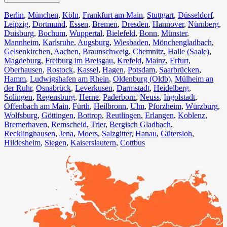
Berlin⁠
,
München
,
Köln⁠
,
Frankfurt am Main
,
Stuttgart
,
Düsseldorf
,
Leipzig
,
Dortmund
,
Essen
,
Bremen
,
Dresden
,
Hannover
,
Nürnberg
,
Duisburg⁠
,
Bochum
,
Wuppertal⁠
,
Bielefeld⁠
,
Bonn⁠
,
Münster⁠
,
Mannheim
,
Karlsruhe
,
Augsburg
,
Wiesbaden⁠
,
Mönchengladbach⁠
,
Gelsenkirchen⁠
,
Aachen⁠
,
Braunschweig
,
Chemnitz⁠
,
Halle (Saale)
⁠,
Magdeburg
,
Freiburg im Breisgau
⁠,
Krefeld⁠
,
Mainz⁠
,
Erfurt
,
Oberhausen⁠
,
Rostock⁠
,
Kassel⁠
,
Hagen
,
Potsdam
,
Saarbrücken⁠
,
Hamm
,
Ludwigshafen am Rhein
⁠,
Oldenburg (Oldb)
,
Mülheim an
der Ruhr
,
Osnabrück⁠
,
Leverkusen
,
Darmstadt⁠
,
Heidelberg
,
Solingen
,
Regensburg
,
Herne⁠
,
Paderborn
,
Neuss
,
Ingolstadt
,
Offenbach am Main
,
Fürth⁠
,
Heilbronn
,
Ulm⁠
,
Pforzheim
,
Würzburg
,
Wolfsburg⁠
,
Göttingen
,
Bottrop
,
Reutlingen
,
Erlangen⁠
,
Koblenz
,
Bremerhaven⁠
,
Remscheid
,
Trier⁠
,
Bergisch Gladbach
,
Recklinghausen
,
Jena⁠
,
Moers⁠
,
Salzgitter⁠
,
Hanau
,
Gütersloh
,
Hildesheim⁠
,
Siegen⁠
,
Kaiserslautern⁠
,
Cottbus⁠