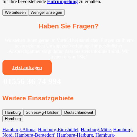
für Ihre bevorstehende
Entrümpelung
zu erhalten.
Weiterlesen
Weniger anzeigen
Haben Sie Fragen?
Wir stehen Ihnen gerne im Vorfeld bei sämtlichen Fragen zu Ihrem
bevorstehenden Umzug zur Verfügung. Ihr persönlicher
Ansprechpartner sorgt dafür, dass Sie stets informiert sind. Wir
freuen uns auf Sie!
Jetzt anfragen
01556 36 74 994
Weitere Einsatzgebiete
Hamburg
Schleswig-Holstein
Deutschlandweit
Hamburg
Hamburg-Altona
,
Hamburg-Eimsbüttel
,
Hamburg-Mitte
,
Hamburg-
Nord
,
Hamburg-Bergedorf
,
Hamburg-Harburg
,
Hamburg-