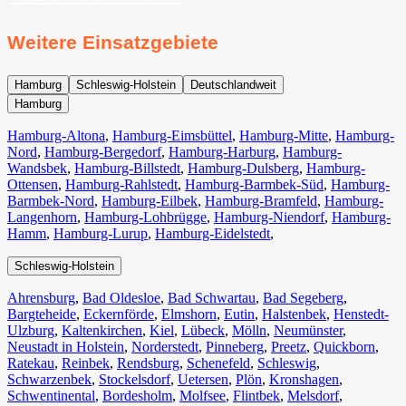
Weitere Einsatzgebiete
Hamburg
Schleswig-Holstein
Deutschlandweit
Hamburg
Hamburg-Altona
,
Hamburg-Eimsbüttel
,
Hamburg-Mitte
,
Hamburg-
Nord
,
Hamburg-Bergedorf
,
Hamburg-Harburg
,
Hamburg-
Wandsbek
,
Hamburg-Billstedt
,
Hamburg-Dulsberg
,
Hamburg-
Ottensen
,
Hamburg-Rahlstedt
,
Hamburg-Barmbek-Süd
,
Hamburg-
Barmbek-Nord
,
Hamburg-Eilbek
,
Hamburg-Bramfeld
,
Hamburg-
Langenhorn
,
Hamburg-Lohbrügge
,
Hamburg-Niendorf
,
Hamburg-
Hamm
,
Hamburg-Lurup
,
Hamburg-Eidelstedt
,
Schleswig-Holstein
Ahrensburg
,
Bad Oldesloe
,
Bad Schwartau
,
Bad Segeberg
,
Bargteheide
,
Eckernförde
,
Elmshorn
,
Eutin
,
Halstenbek
,
Henstedt-
Ulzburg
,
Kaltenkirchen
,
Kiel
,
Lübeck
,
Mölln
,
Neumünster
,
Neustadt in Holstein
,
Norderstedt
,
Pinneberg
,
Preetz
,
Quickborn
,
Ratekau
,
Reinbek
,
Rendsburg
,
Schenefeld
,
Schleswig
,
Schwarzenbek
,
Stockelsdorf
,
Uetersen
,
Plön
,
Kronshagen
,
Schwentinental
,
Bordesholm
,
Molfsee
,
Flintbek
,
Melsdorf
,