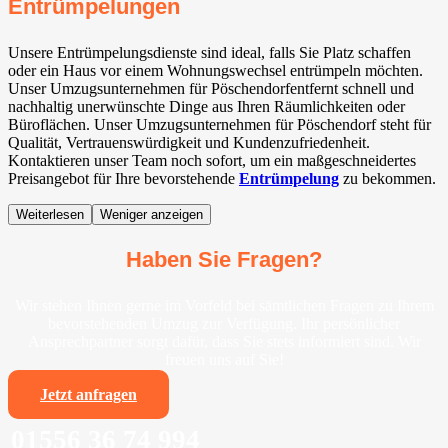
Entrümpelungen
Unsere Entrümpelungsdienste sind ideal, falls Sie Platz schaffen
oder ein Haus vor einem Wohnungswechsel entrümpeln möchten.
Unser Umzugsunternehmen für Pöschendorfentfernt schnell und
nachhaltig unerwünschte Dinge aus Ihren Räumlichkeiten oder
Büroflächen. Unser Umzugsunternehmen für Pöschendorf steht für
Qualität, Vertrauenswürdigkeit und Kundenzufriedenheit.
Kontaktieren unser Team noch sofort, um ein maßgeschneidertes
Preisangebot für Ihre bevorstehende
Entrümpelung
zu bekommen.
Weiterlesen
Weniger anzeigen
Haben Sie Fragen?
Wir stehen Ihnen gerne im Vorfeld bei sämtlichen Fragen zu Ihrem
bevorstehenden Umzug zur Verfügung. Ihr persönlicher
Ansprechpartner sorgt dafür, dass Sie stets informiert sind. Wir
freuen uns auf Sie!
Jetzt anfragen
01556 36 74 994