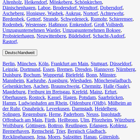
Altenholz
,
Heikendorf
,
Mönkeberg
,
Schönkirchen
,
Dänischenhagen
,
Laboe
,
Brodersdorf
,
Wendtorf
,
Dobersdorf
,
Ascheberg
,
Honigsee
,
Wasbek
,
Aukrug
,
Nortorf
,
Achterwehr
,
Bredenbek
,
Gettorf
,
Strande
,
Schwedeneck
,
Rumohr
,
Schierensee
,
Rodenbek
,
Westensee
,
Haßmoor
,
Emkendorf
,
Groß Vollstedt
,
Umzugsunternehmen Warder
,
Umzugsunternehmen Boksee
,
Probsteierhagen
,
Neuwittenberg
,
Büdelsdorf
,
Schacht-Audorf
,
Rastorf,
Deutschlandweit
Berlin⁠
,
München
,
Köln⁠
,
Frankfurt am Main
,
Stuttgart
,
Düsseldorf
,
Leipzig
,
Dortmund
,
Essen
,
Bremen
,
Dresden
,
Hannover
,
Nürnberg
,
Duisburg⁠
,
Bochum
,
Wuppertal⁠
,
Bielefeld⁠
,
Bonn⁠
,
Münster⁠
,
Mannheim
,
Karlsruhe
,
Augsburg
,
Wiesbaden⁠
,
Mönchengladbach⁠
,
Gelsenkirchen⁠
,
Aachen⁠
,
Braunschweig
,
Chemnitz⁠
,
Halle (Saale)
⁠,
Magdeburg
,
Freiburg im Breisgau
⁠,
Krefeld⁠
,
Mainz⁠
,
Erfurt
,
Oberhausen⁠
,
Rostock⁠
,
Kassel⁠
,
Hagen
,
Potsdam
,
Saarbrücken⁠
,
Hamm
,
Ludwigshafen am Rhein
⁠,
Oldenburg (Oldb)
,
Mülheim an
der Ruhr
,
Osnabrück⁠
,
Leverkusen
,
Darmstadt⁠
,
Heidelberg
,
Solingen
,
Regensburg
,
Herne⁠
,
Paderborn
,
Neuss
,
Ingolstadt
,
Offenbach am Main
,
Fürth⁠
,
Heilbronn
,
Ulm⁠
,
Pforzheim
,
Würzburg
,
Wolfsburg⁠
,
Göttingen
,
Bottrop
,
Reutlingen
,
Erlangen⁠
,
Koblenz
,
Bremerhaven⁠
,
Remscheid
,
Trier⁠
,
Bergisch Gladbach
,
Recklinghausen
,
Jena⁠
,
Moers⁠
,
Salzgitter⁠
,
Hanau
,
Gütersloh
,