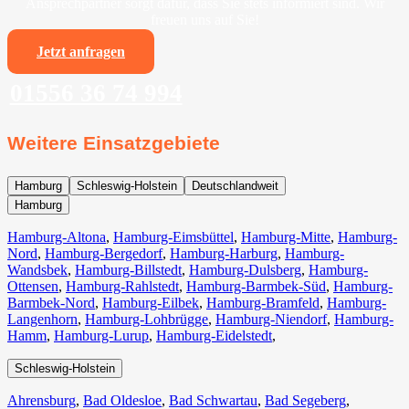
Ansprechpartner sorgt dafür, dass Sie stets informiert sind. Wir
freuen uns auf Sie!
Jetzt anfragen
01556 36 74 994
Weitere Einsatzgebiete
Hamburg
Schleswig-Holstein
Deutschlandweit
Hamburg
Hamburg-Altona
,
Hamburg-Eimsbüttel
,
Hamburg-Mitte
,
Hamburg-
Nord
,
Hamburg-Bergedorf
,
Hamburg-Harburg
,
Hamburg-
Wandsbek
,
Hamburg-Billstedt
,
Hamburg-Dulsberg
,
Hamburg-
Ottensen
,
Hamburg-Rahlstedt
,
Hamburg-Barmbek-Süd
,
Hamburg-
Barmbek-Nord
,
Hamburg-Eilbek
,
Hamburg-Bramfeld
,
Hamburg-
Langenhorn
,
Hamburg-Lohbrügge
,
Hamburg-Niendorf
,
Hamburg-
Hamm
,
Hamburg-Lurup
,
Hamburg-Eidelstedt
,
Schleswig-Holstein
Ahrensburg
,
Bad Oldesloe
,
Bad Schwartau
,
Bad Segeberg
,