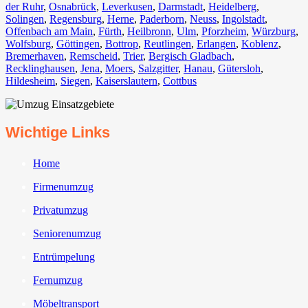
der Ruhr
,
Osnabrück⁠
,
Leverkusen
,
Darmstadt⁠
,
Heidelberg
,
Solingen
,
Regensburg
,
Herne⁠
,
Paderborn
,
Neuss
,
Ingolstadt
,
Offenbach am Main
,
Fürth⁠
,
Heilbronn
,
Ulm⁠
,
Pforzheim
,
Würzburg
,
Wolfsburg⁠
,
Göttingen
,
Bottrop
,
Reutlingen
,
Erlangen⁠
,
Koblenz
,
Bremerhaven⁠
,
Remscheid
,
Trier⁠
,
Bergisch Gladbach
,
Recklinghausen
,
Jena⁠
,
Moers⁠
,
Salzgitter⁠
,
Hanau
,
Gütersloh
,
Hildesheim⁠
,
Siegen⁠
,
Kaiserslautern⁠
,
Cottbus⁠
Wichtige Links
Home
Firmenumzug
Privatumzug
Seniorenumzug
Entrümpelung
Fernumzug
Möbeltransport