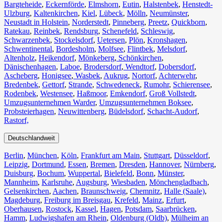
Bargteheide
,
Eckernförde
,
Elmshorn
,
Eutin
,
Halstenbek
,
Henstedt-
Ulzburg
,
Kaltenkirchen
,
Kiel
,
Lübeck
,
Mölln
,
Neumünster
,
Neustadt in Holstein
,
Norderstedt
,
Pinneberg
,
Preetz
,
Quickborn
,
Ratekau
,
Reinbek
,
Rendsburg
,
Schenefeld
,
Schleswig
,
Schwarzenbek
,
Stockelsdorf
,
Uetersen
,
Plön
,
Kronshagen
,
Schwentinental
,
Bordesholm
,
Molfsee
,
Flintbek
,
Melsdorf
,
Altenholz
,
Heikendorf
,
Mönkeberg
,
Schönkirchen
,
Dänischenhagen
,
Laboe
,
Brodersdorf
,
Wendtorf
,
Dobersdorf
,
Ascheberg
,
Honigsee
,
Wasbek
,
Aukrug
,
Nortorf
,
Achterwehr
,
Bredenbek
,
Gettorf
,
Strande
,
Schwedeneck
,
Rumohr
,
Schierensee
,
Rodenbek
,
Westensee
,
Haßmoor
,
Emkendorf
,
Groß Vollstedt
,
Umzugsunternehmen Warder
,
Umzugsunternehmen Boksee
,
Probsteierhagen
,
Neuwittenberg
,
Büdelsdorf
,
Schacht-Audorf
,
Rastorf,
Deutschlandweit
Berlin⁠
,
München
,
Köln⁠
,
Frankfurt am Main
,
Stuttgart
,
Düsseldorf
,
Leipzig
,
Dortmund
,
Essen
,
Bremen
,
Dresden
,
Hannover
,
Nürnberg
,
Duisburg⁠
,
Bochum
,
Wuppertal⁠
,
Bielefeld⁠
,
Bonn⁠
,
Münster⁠
,
Mannheim
,
Karlsruhe
,
Augsburg
,
Wiesbaden⁠
,
Mönchengladbach⁠
,
Gelsenkirchen⁠
,
Aachen⁠
,
Braunschweig
,
Chemnitz⁠
,
Halle (Saale)
⁠,
Magdeburg
,
Freiburg im Breisgau
⁠,
Krefeld⁠
,
Mainz⁠
,
Erfurt
,
Oberhausen⁠
,
Rostock⁠
,
Kassel⁠
,
Hagen
,
Potsdam
,
Saarbrücken⁠
,
Hamm
,
Ludwigshafen am Rhein
⁠,
Oldenburg (Oldb)
,
Mülheim an