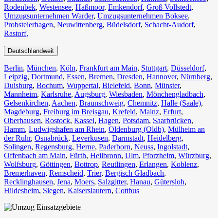
Rodenbek
,
Westensee
,
Haßmoor
,
Emkendorf
,
Groß Vollstedt
,
Umzugsunternehmen Warder
,
Umzugsunternehmen Boksee
,
Probsteierhagen
,
Neuwittenberg
,
Büdelsdorf
,
Schacht-Audorf
,
Rastorf,
Deutschlandweit
Berlin⁠
,
München
,
Köln⁠
,
Frankfurt am Main
,
Stuttgart
,
Düsseldorf
,
Leipzig
,
Dortmund
,
Essen
,
Bremen
,
Dresden
,
Hannover
,
Nürnberg
,
Duisburg⁠
,
Bochum
,
Wuppertal⁠
,
Bielefeld⁠
,
Bonn⁠
,
Münster⁠
,
Mannheim
,
Karlsruhe
,
Augsburg
,
Wiesbaden⁠
,
Mönchengladbach⁠
,
Gelsenkirchen⁠
,
Aachen⁠
,
Braunschweig
,
Chemnitz⁠
,
Halle (Saale)
⁠,
Magdeburg
,
Freiburg im Breisgau
⁠,
Krefeld⁠
,
Mainz⁠
,
Erfurt
,
Oberhausen⁠
,
Rostock⁠
,
Kassel⁠
,
Hagen
,
Potsdam
,
Saarbrücken⁠
,
Hamm
,
Ludwigshafen am Rhein
⁠,
Oldenburg (Oldb)
,
Mülheim an
der Ruhr
,
Osnabrück⁠
,
Leverkusen
,
Darmstadt⁠
,
Heidelberg
,
Solingen
,
Regensburg
,
Herne⁠
,
Paderborn
,
Neuss
,
Ingolstadt
,
Offenbach am Main
,
Fürth⁠
,
Heilbronn
,
Ulm⁠
,
Pforzheim
,
Würzburg
,
Wolfsburg⁠
,
Göttingen
,
Bottrop
,
Reutlingen
,
Erlangen⁠
,
Koblenz
,
Bremerhaven⁠
,
Remscheid
,
Trier⁠
,
Bergisch Gladbach
,
Recklinghausen
,
Jena⁠
,
Moers⁠
,
Salzgitter⁠
,
Hanau
,
Gütersloh
,
Hildesheim⁠
,
Siegen⁠
,
Kaiserslautern⁠
,
Cottbus⁠