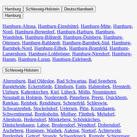
Hamburg
Schleswig-Holstein
Deutschlandweit
Hamburg
Hamburg-Altona
,
Hamburg-Eimsbüttel
,
Hamburg-Mitte
,
Hamburg-
Nord
,
Hamburg-Bergedorf
,
Hamburg-Harburg
,
Hamburg-
Wandsbek
,
Hamburg-Billstedt
,
Hamburg-Dulsberg
,
Hamburg-
Ottensen
,
Hamburg-Rahlstedt
,
Hamburg-Barmbek-Süd
,
Hamburg-
Barmbek-Nord
,
Hamburg-Eilbek
,
Hamburg-Bramfeld
,
Hamburg-
Langenhorn
,
Hamburg-Lohbrügge
,
Hamburg-Niendorf
,
Hamburg-
Hamm
,
Hamburg-Lurup
,
Hamburg-Eidelstedt
,
Schleswig-Holstein
Ahrensburg
,
Bad Oldesloe
,
Bad Schwartau
,
Bad Segeberg
,
Bargteheide
,
Eckernförde
,
Elmshorn
,
Eutin
,
Halstenbek
,
Henstedt-
Ulzburg
,
Kaltenkirchen
,
Kiel
,
Lübeck
,
Mölln
,
Neumünster
,
Neustadt in Holstein
,
Norderstedt
,
Pinneberg
,
Preetz
,
Quickborn
,
Ratekau
,
Reinbek
,
Rendsburg
,
Schenefeld
,
Schleswig
,
Schwarzenbek
,
Stockelsdorf
,
Uetersen
,
Plön
,
Kronshagen
,
Schwentinental
,
Bordesholm
,
Molfsee
,
Flintbek
,
Melsdorf
,
Altenholz
,
Heikendorf
,
Mönkeberg
,
Schönkirchen
,
Dänischenhagen
,
Laboe
,
Brodersdorf
,
Wendtorf
,
Dobersdorf
,
Ascheberg
,
Honigsee
,
Wasbek
,
Aukrug
,
Nortorf
,
Achterwehr
,
Bredenbek
,
Gettorf
,
Strande
,
Schwedeneck
,
Rumohr
,
Schierensee
,