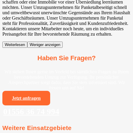
schaffen oder eine Immobilie vor einer Übersiedlung leerräumen
möchten. Unser Umzugsunternehmen für Panketal⁠beseitigt schnell
und umweltbewusst unerwünschte Gegenstände aus Ihrem Haushalt
oder Geschäftsräumen. Unser Umzugsunternehmen für Panketal⁠
steht für Professionalität, Zuverlässigkeit und Kundenzufriedenheit.
Kontaktieren unsere Mitarbeiter noch heute, um ein individuelles
Preisangebot für Ihre bevorstehende Räumung zu erhalten.
Weiterlesen
Weniger anzeigen
Haben Sie Fragen?
Wir stehen Ihnen gerne im Vorfeld bei sämtlichen Fragen zu Ihrem
bevorstehenden Umzug zur Verfügung. Ihr persönlicher
Ansprechpartner sorgt dafür, dass Sie stets informiert sind. Wir
freuen uns auf Sie!
Jetzt anfragen
01556 36 74 994
Weitere Einsatzgebiete