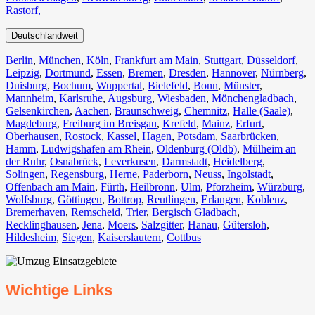
Rastorf,
Deutschlandweit
Berlin⁠
,
München
,
Köln⁠
,
Frankfurt am Main
,
Stuttgart
,
Düsseldorf
,
Leipzig
,
Dortmund
,
Essen
,
Bremen
,
Dresden
,
Hannover
,
Nürnberg
,
Duisburg⁠
,
Bochum
,
Wuppertal⁠
,
Bielefeld⁠
,
Bonn⁠
,
Münster⁠
,
Mannheim
,
Karlsruhe
,
Augsburg
,
Wiesbaden⁠
,
Mönchengladbach⁠
,
Gelsenkirchen⁠
,
Aachen⁠
,
Braunschweig
,
Chemnitz⁠
,
Halle (Saale)
⁠,
Magdeburg
,
Freiburg im Breisgau
⁠,
Krefeld⁠
,
Mainz⁠
,
Erfurt
,
Oberhausen⁠
,
Rostock⁠
,
Kassel⁠
,
Hagen
,
Potsdam
,
Saarbrücken⁠
,
Hamm
,
Ludwigshafen am Rhein
⁠,
Oldenburg (Oldb)
,
Mülheim an
der Ruhr
,
Osnabrück⁠
,
Leverkusen
,
Darmstadt⁠
,
Heidelberg
,
Solingen
,
Regensburg
,
Herne⁠
,
Paderborn
,
Neuss
,
Ingolstadt
,
Offenbach am Main
,
Fürth⁠
,
Heilbronn
,
Ulm⁠
,
Pforzheim
,
Würzburg
,
Wolfsburg⁠
,
Göttingen
,
Bottrop
,
Reutlingen
,
Erlangen⁠
,
Koblenz
,
Bremerhaven⁠
,
Remscheid
,
Trier⁠
,
Bergisch Gladbach
,
Recklinghausen
,
Jena⁠
,
Moers⁠
,
Salzgitter⁠
,
Hanau
,
Gütersloh
,
Hildesheim⁠
,
Siegen⁠
,
Kaiserslautern⁠
,
Cottbus⁠
Wichtige Links