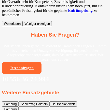
für Overath steht für Kompetenz, Zuverlässigkeit und
Kundenorientierung. Kontaktieren unser Team noch jetzt, um ein
persönliches Preisangebot für die geplante
Entrümpelung
zu
bekommen.
Weiterlesen
Weniger anzeigen
Haben Sie Fragen?
Wir stehen Ihnen gerne im Vorfeld bei sämtlichen Fragen zu Ihrem
bevorstehenden Umzug zur Verfügung. Ihr persönlicher
Ansprechpartner sorgt dafür, dass Sie stets informiert sind. Wir
freuen uns auf Sie!
Jetzt anfragen
01556 36 74 994
Weitere Einsatzgebiete
Hamburg
Schleswig-Holstein
Deutschlandweit
Hamburg