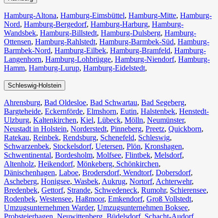
Hamburg-Altona
,
Hamburg-Eimsbüttel
,
Hamburg-Mitte
,
Hamburg-
Nord
,
Hamburg-Bergedorf
,
Hamburg-Harburg
,
Hamburg-
Wandsbek
,
Hamburg-Billstedt
,
Hamburg-Dulsberg
,
Hamburg-
Ottensen
,
Hamburg-Rahlstedt
,
Hamburg-Barmbek-Süd
,
Hamburg-
Barmbek-Nord
,
Hamburg-Eilbek
,
Hamburg-Bramfeld
,
Hamburg-
Langenhorn
,
Hamburg-Lohbrügge
,
Hamburg-Niendorf
,
Hamburg-
Hamm
,
Hamburg-Lurup
,
Hamburg-Eidelstedt
,
Schleswig-Holstein
Ahrensburg
,
Bad Oldesloe
,
Bad Schwartau
,
Bad Segeberg
,
Bargteheide
,
Eckernförde
,
Elmshorn
,
Eutin
,
Halstenbek
,
Henstedt-
Ulzburg
,
Kaltenkirchen
,
Kiel
,
Lübeck
,
Mölln
,
Neumünster
,
Neustadt in Holstein
,
Norderstedt
,
Pinneberg
,
Preetz
,
Quickborn
,
Ratekau
,
Reinbek
,
Rendsburg
,
Schenefeld
,
Schleswig
,
Schwarzenbek
,
Stockelsdorf
,
Uetersen
,
Plön
,
Kronshagen
,
Schwentinental
,
Bordesholm
,
Molfsee
,
Flintbek
,
Melsdorf
,
Altenholz
,
Heikendorf
,
Mönkeberg
,
Schönkirchen
,
Dänischenhagen
,
Laboe
,
Brodersdorf
,
Wendtorf
,
Dobersdorf
,
Ascheberg
,
Honigsee
,
Wasbek
,
Aukrug
,
Nortorf
,
Achterwehr
,
Bredenbek
,
Gettorf
,
Strande
,
Schwedeneck
,
Rumohr
,
Schierensee
,
Rodenbek
,
Westensee
,
Haßmoor
,
Emkendorf
,
Groß Vollstedt
,
Umzugsunternehmen Warder
,
Umzugsunternehmen Boksee
,
Probsteierhagen
,
Neuwittenberg
,
Büdelsdorf
,
Schacht-Audorf
,