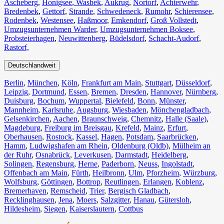
Ascheberg
,
Honigsee
,
Wasbek
,
Aukrug
,
Nortorf
,
Achterwehr
,
Bredenbek
,
Gettorf
,
Strande
,
Schwedeneck
,
Rumohr
,
Schierensee
,
Rodenbek
,
Westensee
,
Haßmoor
,
Emkendorf
,
Groß Vollstedt
,
Umzugsunternehmen Warder
,
Umzugsunternehmen Boksee
,
Probsteierhagen
,
Neuwittenberg
,
Büdelsdorf
,
Schacht-Audorf
,
Rastorf,
Deutschlandweit
Berlin⁠
,
München
,
Köln⁠
,
Frankfurt am Main
,
Stuttgart
,
Düsseldorf
,
Leipzig
,
Dortmund
,
Essen
,
Bremen
,
Dresden
,
Hannover
,
Nürnberg
,
Duisburg⁠
,
Bochum
,
Wuppertal⁠
,
Bielefeld⁠
,
Bonn⁠
,
Münster⁠
,
Mannheim
,
Karlsruhe
,
Augsburg
,
Wiesbaden⁠
,
Mönchengladbach⁠
,
Gelsenkirchen⁠
,
Aachen⁠
,
Braunschweig
,
Chemnitz⁠
,
Halle (Saale)
⁠,
Magdeburg
,
Freiburg im Breisgau
⁠,
Krefeld⁠
,
Mainz⁠
,
Erfurt
,
Oberhausen⁠
,
Rostock⁠
,
Kassel⁠
,
Hagen
,
Potsdam
,
Saarbrücken⁠
,
Hamm
,
Ludwigshafen am Rhein
⁠,
Oldenburg (Oldb)
,
Mülheim an
der Ruhr
,
Osnabrück⁠
,
Leverkusen
,
Darmstadt⁠
,
Heidelberg
,
Solingen
,
Regensburg
,
Herne⁠
,
Paderborn
,
Neuss
,
Ingolstadt
,
Offenbach am Main
,
Fürth⁠
,
Heilbronn
,
Ulm⁠
,
Pforzheim
,
Würzburg
,
Wolfsburg⁠
,
Göttingen
,
Bottrop
,
Reutlingen
,
Erlangen⁠
,
Koblenz
,
Bremerhaven⁠
,
Remscheid
,
Trier⁠
,
Bergisch Gladbach
,
Recklinghausen
,
Jena⁠
,
Moers⁠
,
Salzgitter⁠
,
Hanau
,
Gütersloh
,
Hildesheim⁠
,
Siegen⁠
,
Kaiserslautern⁠
,
Cottbus⁠