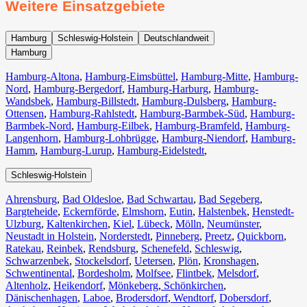
Weitere Einsatzgebiete
Hamburg
Schleswig-Holstein
Deutschlandweit
Hamburg
Hamburg-Altona
,
Hamburg-Eimsbüttel
,
Hamburg-Mitte
,
Hamburg-
Nord
,
Hamburg-Bergedorf
,
Hamburg-Harburg
,
Hamburg-
Wandsbek
,
Hamburg-Billstedt
,
Hamburg-Dulsberg
,
Hamburg-
Ottensen
,
Hamburg-Rahlstedt
,
Hamburg-Barmbek-Süd
,
Hamburg-
Barmbek-Nord
,
Hamburg-Eilbek
,
Hamburg-Bramfeld
,
Hamburg-
Langenhorn
,
Hamburg-Lohbrügge
,
Hamburg-Niendorf
,
Hamburg-
Hamm
,
Hamburg-Lurup
,
Hamburg-Eidelstedt
,
Schleswig-Holstein
Ahrensburg
,
Bad Oldesloe
,
Bad Schwartau
,
Bad Segeberg
,
Bargteheide
,
Eckernförde
,
Elmshorn
,
Eutin
,
Halstenbek
,
Henstedt-
Ulzburg
,
Kaltenkirchen
,
Kiel
,
Lübeck
,
Mölln
,
Neumünster
,
Neustadt in Holstein
,
Norderstedt
,
Pinneberg
,
Preetz
,
Quickborn
,
Ratekau
,
Reinbek
,
Rendsburg
,
Schenefeld
,
Schleswig
,
Schwarzenbek
,
Stockelsdorf
,
Uetersen
,
Plön
,
Kronshagen
,
Schwentinental
,
Bordesholm
,
Molfsee
,
Flintbek
,
Melsdorf
,
Altenholz
,
Heikendorf
,
Mönkeberg
,
Schönkirchen
,
Dänischenhagen
,
Laboe
,
Brodersdorf
,
Wendtorf
,
Dobersdorf
,