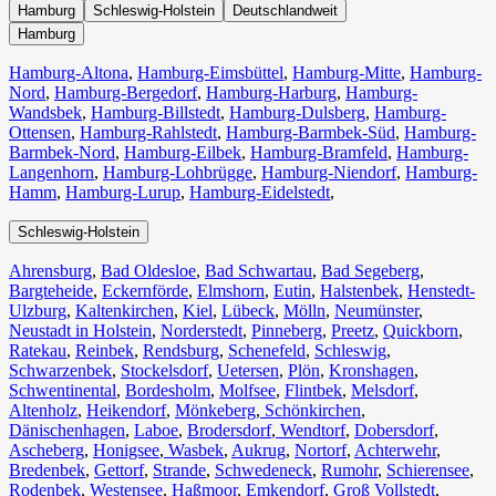
Hamburg
Schleswig-Holstein
Deutschlandweit
Hamburg
Hamburg-Altona
,
Hamburg-Eimsbüttel
,
Hamburg-Mitte
,
Hamburg-
Nord
,
Hamburg-Bergedorf
,
Hamburg-Harburg
,
Hamburg-
Wandsbek
,
Hamburg-Billstedt
,
Hamburg-Dulsberg
,
Hamburg-
Ottensen
,
Hamburg-Rahlstedt
,
Hamburg-Barmbek-Süd
,
Hamburg-
Barmbek-Nord
,
Hamburg-Eilbek
,
Hamburg-Bramfeld
,
Hamburg-
Langenhorn
,
Hamburg-Lohbrügge
,
Hamburg-Niendorf
,
Hamburg-
Hamm
,
Hamburg-Lurup
,
Hamburg-Eidelstedt
,
Schleswig-Holstein
Ahrensburg
,
Bad Oldesloe
,
Bad Schwartau
,
Bad Segeberg
,
Bargteheide
,
Eckernförde
,
Elmshorn
,
Eutin
,
Halstenbek
,
Henstedt-
Ulzburg
,
Kaltenkirchen
,
Kiel
,
Lübeck
,
Mölln
,
Neumünster
,
Neustadt in Holstein
,
Norderstedt
,
Pinneberg
,
Preetz
,
Quickborn
,
Ratekau
,
Reinbek
,
Rendsburg
,
Schenefeld
,
Schleswig
,
Schwarzenbek
,
Stockelsdorf
,
Uetersen
,
Plön
,
Kronshagen
,
Schwentinental
,
Bordesholm
,
Molfsee
,
Flintbek
,
Melsdorf
,
Altenholz
,
Heikendorf
,
Mönkeberg
,
Schönkirchen
,
Dänischenhagen
,
Laboe
,
Brodersdorf
,
Wendtorf
,
Dobersdorf
,
Ascheberg
,
Honigsee
,
Wasbek
,
Aukrug
,
Nortorf
,
Achterwehr
,
Bredenbek
,
Gettorf
,
Strande
,
Schwedeneck
,
Rumohr
,
Schierensee
,
Rodenbek
,
Westensee
,
Haßmoor
,
Emkendorf
,
Groß Vollstedt
,