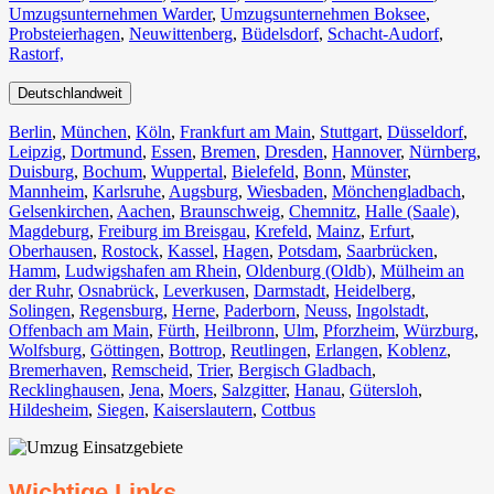
Umzugsunternehmen Warder
,
Umzugsunternehmen Boksee
,
Probsteierhagen
,
Neuwittenberg
,
Büdelsdorf
,
Schacht-Audorf
,
Rastorf,
Deutschlandweit
Berlin⁠
,
München
,
Köln⁠
,
Frankfurt am Main
,
Stuttgart
,
Düsseldorf
,
Leipzig
,
Dortmund
,
Essen
,
Bremen
,
Dresden
,
Hannover
,
Nürnberg
,
Duisburg⁠
,
Bochum
,
Wuppertal⁠
,
Bielefeld⁠
,
Bonn⁠
,
Münster⁠
,
Mannheim
,
Karlsruhe
,
Augsburg
,
Wiesbaden⁠
,
Mönchengladbach⁠
,
Gelsenkirchen⁠
,
Aachen⁠
,
Braunschweig
,
Chemnitz⁠
,
Halle (Saale)
⁠,
Magdeburg
,
Freiburg im Breisgau
⁠,
Krefeld⁠
,
Mainz⁠
,
Erfurt
,
Oberhausen⁠
,
Rostock⁠
,
Kassel⁠
,
Hagen
,
Potsdam
,
Saarbrücken⁠
,
Hamm
,
Ludwigshafen am Rhein
⁠,
Oldenburg (Oldb)
,
Mülheim an
der Ruhr
,
Osnabrück⁠
,
Leverkusen
,
Darmstadt⁠
,
Heidelberg
,
Solingen
,
Regensburg
,
Herne⁠
,
Paderborn
,
Neuss
,
Ingolstadt
,
Offenbach am Main
,
Fürth⁠
,
Heilbronn
,
Ulm⁠
,
Pforzheim
,
Würzburg
,
Wolfsburg⁠
,
Göttingen
,
Bottrop
,
Reutlingen
,
Erlangen⁠
,
Koblenz
,
Bremerhaven⁠
,
Remscheid
,
Trier⁠
,
Bergisch Gladbach
,
Recklinghausen
,
Jena⁠
,
Moers⁠
,
Salzgitter⁠
,
Hanau
,
Gütersloh
,
Hildesheim⁠
,
Siegen⁠
,
Kaiserslautern⁠
,
Cottbus⁠
Wichtige Links