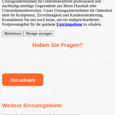
Umzugsunternehmen für Oldersbekentfernt professionell und
nachhaltig unnötige Gegenstände aus Ihrem Haushalt oder
Unternehmensbereichen. Unser Umzugsunternehmen für Oldersbek
steht für Kompetenz, Zuverlässigkeit und Kundenorientierung.
Kontaktieren Sie uns noch heute, um ein maßgeschneidertes
Festpresiangebot für die geplante
Entrümpelung
zu erhalten.
Weiterlesen
Weniger anzeigen
Haben Sie Fragen?
Wir stehen Ihnen gerne im Vorfeld bei sämtlichen Fragen zu Ihrem
bevorstehenden Umzug zur Verfügung. Ihr persönlicher
Ansprechpartner sorgt dafür, dass Sie stets informiert sind. Wir
freuen uns auf Sie!
Jetzt anfragen
01556 36 74 994
Weitere Einsatzgebiete