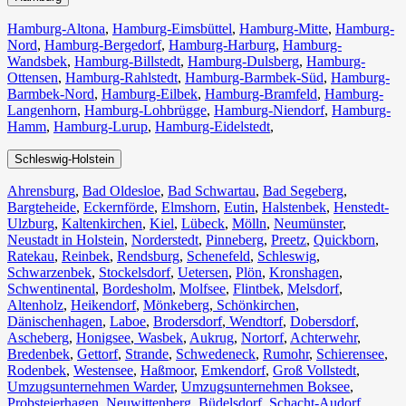
Hamburg-Altona
,
Hamburg-Eimsbüttel
,
Hamburg-Mitte
,
Hamburg-
Nord
,
Hamburg-Bergedorf
,
Hamburg-Harburg
,
Hamburg-
Wandsbek
,
Hamburg-Billstedt
,
Hamburg-Dulsberg
,
Hamburg-
Ottensen
,
Hamburg-Rahlstedt
,
Hamburg-Barmbek-Süd
,
Hamburg-
Barmbek-Nord
,
Hamburg-Eilbek
,
Hamburg-Bramfeld
,
Hamburg-
Langenhorn
,
Hamburg-Lohbrügge
,
Hamburg-Niendorf
,
Hamburg-
Hamm
,
Hamburg-Lurup
,
Hamburg-Eidelstedt
,
Schleswig-Holstein
Ahrensburg
,
Bad Oldesloe
,
Bad Schwartau
,
Bad Segeberg
,
Bargteheide
,
Eckernförde
,
Elmshorn
,
Eutin
,
Halstenbek
,
Henstedt-
Ulzburg
,
Kaltenkirchen
,
Kiel
,
Lübeck
,
Mölln
,
Neumünster
,
Neustadt in Holstein
,
Norderstedt
,
Pinneberg
,
Preetz
,
Quickborn
,
Ratekau
,
Reinbek
,
Rendsburg
,
Schenefeld
,
Schleswig
,
Schwarzenbek
,
Stockelsdorf
,
Uetersen
,
Plön
,
Kronshagen
,
Schwentinental
,
Bordesholm
,
Molfsee
,
Flintbek
,
Melsdorf
,
Altenholz
,
Heikendorf
,
Mönkeberg
,
Schönkirchen
,
Dänischenhagen
,
Laboe
,
Brodersdorf
,
Wendtorf
,
Dobersdorf
,
Ascheberg
,
Honigsee
,
Wasbek
,
Aukrug
,
Nortorf
,
Achterwehr
,
Bredenbek
,
Gettorf
,
Strande
,
Schwedeneck
,
Rumohr
,
Schierensee
,
Rodenbek
,
Westensee
,
Haßmoor
,
Emkendorf
,
Groß Vollstedt
,
Umzugsunternehmen Warder
,
Umzugsunternehmen Boksee
,
Probsteierhagen
,
Neuwittenberg
,
Büdelsdorf
,
Schacht-Audorf
,