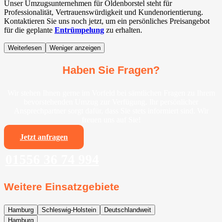
Unser Umzugsunternehmen für Oldenborstel steht für
Professionalität, Vertrauenswürdigkeit und Kundenorientierung.
Kontaktieren Sie uns noch jetzt, um ein persönliches Preisangebot
für die geplante
Entrümpelung
zu erhalten.
Weiterlesen
Weniger anzeigen
Haben Sie Fragen?
Wir stehen Ihnen gerne im Vorfeld bei sämtlichen Fragen zu Ihrem
bevorstehenden Umzug zur Verfügung. Ihr persönlicher
Ansprechpartner sorgt dafür, dass Sie stets informiert sind. Wir
freuen uns auf Sie!
Jetzt anfragen
01556 36 74 994
Weitere Einsatzgebiete
Hamburg
Schleswig-Holstein
Deutschlandweit
Hamburg