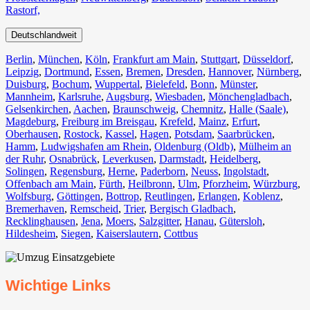
Rastorf,
Deutschlandweit
Berlin⁠
,
München
,
Köln⁠
,
Frankfurt am Main
,
Stuttgart
,
Düsseldorf
,
Leipzig
,
Dortmund
,
Essen
,
Bremen
,
Dresden
,
Hannover
,
Nürnberg
,
Duisburg⁠
,
Bochum
,
Wuppertal⁠
,
Bielefeld⁠
,
Bonn⁠
,
Münster⁠
,
Mannheim
,
Karlsruhe
,
Augsburg
,
Wiesbaden⁠
,
Mönchengladbach⁠
,
Gelsenkirchen⁠
,
Aachen⁠
,
Braunschweig
,
Chemnitz⁠
,
Halle (Saale)
⁠,
Magdeburg
,
Freiburg im Breisgau
⁠,
Krefeld⁠
,
Mainz⁠
,
Erfurt
,
Oberhausen⁠
,
Rostock⁠
,
Kassel⁠
,
Hagen
,
Potsdam
,
Saarbrücken⁠
,
Hamm
,
Ludwigshafen am Rhein
⁠,
Oldenburg (Oldb)
,
Mülheim an
der Ruhr
,
Osnabrück⁠
,
Leverkusen
,
Darmstadt⁠
,
Heidelberg
,
Solingen
,
Regensburg
,
Herne⁠
,
Paderborn
,
Neuss
,
Ingolstadt
,
Offenbach am Main
,
Fürth⁠
,
Heilbronn
,
Ulm⁠
,
Pforzheim
,
Würzburg
,
Wolfsburg⁠
,
Göttingen
,
Bottrop
,
Reutlingen
,
Erlangen⁠
,
Koblenz
,
Bremerhaven⁠
,
Remscheid
,
Trier⁠
,
Bergisch Gladbach
,
Recklinghausen
,
Jena⁠
,
Moers⁠
,
Salzgitter⁠
,
Hanau
,
Gütersloh
,
Hildesheim⁠
,
Siegen⁠
,
Kaiserslautern⁠
,
Cottbus⁠
Wichtige Links