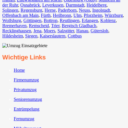
der Ruhr
,
Osnabrück⁠
,
Leverkusen
,
Darmstadt⁠
,
Heidelberg
,
Solingen
,
Regensburg
,
Herne⁠
,
Paderborn
,
Neuss
,
Ingolstadt
,
Offenbach am Main
,
Fürth⁠
,
Heilbronn
,
Ulm⁠
,
Pforzheim
,
Würzburg
,
Wolfsburg⁠
,
Göttingen
,
Bottrop
,
Reutlingen
,
Erlangen⁠
,
Koblenz
,
Bremerhaven⁠
,
Remscheid
,
Trier⁠
,
Bergisch Gladbach
,
Recklinghausen
,
Jena⁠
,
Moers⁠
,
Salzgitter⁠
,
Hanau
,
Gütersloh
,
Hildesheim⁠
,
Siegen⁠
,
Kaiserslautern⁠
,
Cottbus⁠
Wichtige Links
Home
Firmenumzug
Privatumzug
Seniorenumzug
Entrümpelung
Fernumzug