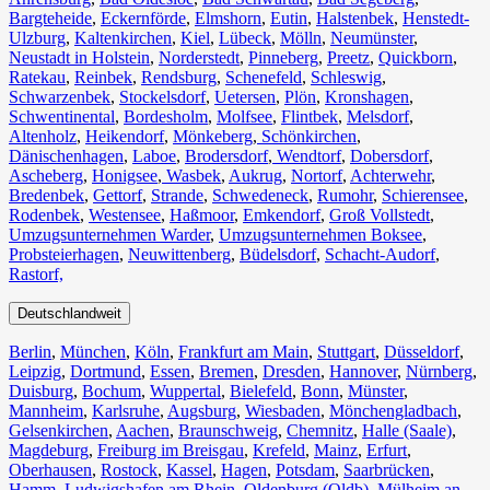
Bargteheide
,
Eckernförde
,
Elmshorn
,
Eutin
,
Halstenbek
,
Henstedt-
Ulzburg
,
Kaltenkirchen
,
Kiel
,
Lübeck
,
Mölln
,
Neumünster
,
Neustadt in Holstein
,
Norderstedt
,
Pinneberg
,
Preetz
,
Quickborn
,
Ratekau
,
Reinbek
,
Rendsburg
,
Schenefeld
,
Schleswig
,
Schwarzenbek
,
Stockelsdorf
,
Uetersen
,
Plön
,
Kronshagen
,
Schwentinental
,
Bordesholm
,
Molfsee
,
Flintbek
,
Melsdorf
,
Altenholz
,
Heikendorf
,
Mönkeberg
,
Schönkirchen
,
Dänischenhagen
,
Laboe
,
Brodersdorf
,
Wendtorf
,
Dobersdorf
,
Ascheberg
,
Honigsee
,
Wasbek
,
Aukrug
,
Nortorf
,
Achterwehr
,
Bredenbek
,
Gettorf
,
Strande
,
Schwedeneck
,
Rumohr
,
Schierensee
,
Rodenbek
,
Westensee
,
Haßmoor
,
Emkendorf
,
Groß Vollstedt
,
Umzugsunternehmen Warder
,
Umzugsunternehmen Boksee
,
Probsteierhagen
,
Neuwittenberg
,
Büdelsdorf
,
Schacht-Audorf
,
Rastorf,
Deutschlandweit
Berlin⁠
,
München
,
Köln⁠
,
Frankfurt am Main
,
Stuttgart
,
Düsseldorf
,
Leipzig
,
Dortmund
,
Essen
,
Bremen
,
Dresden
,
Hannover
,
Nürnberg
,
Duisburg⁠
,
Bochum
,
Wuppertal⁠
,
Bielefeld⁠
,
Bonn⁠
,
Münster⁠
,
Mannheim
,
Karlsruhe
,
Augsburg
,
Wiesbaden⁠
,
Mönchengladbach⁠
,
Gelsenkirchen⁠
,
Aachen⁠
,
Braunschweig
,
Chemnitz⁠
,
Halle (Saale)
⁠,
Magdeburg
,
Freiburg im Breisgau
⁠,
Krefeld⁠
,
Mainz⁠
,
Erfurt
,
Oberhausen⁠
,
Rostock⁠
,
Kassel⁠
,
Hagen
,
Potsdam
,
Saarbrücken⁠
,
Hamm
,
Ludwigshafen am Rhein
⁠,
Oldenburg (Oldb)
,
Mülheim an