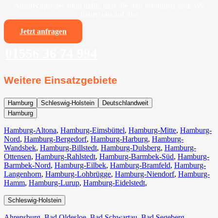
Ansprechpartner sorgt dafür, dass Sie stets informiert sind. Wir
freuen uns auf Sie!
Jetzt anfragen
01556 36 74 994
Weitere Einsatzgebiete
Hamburg
Schleswig-Holstein
Deutschlandweit
Hamburg
Hamburg-Altona
,
Hamburg-Eimsbüttel
,
Hamburg-Mitte
,
Hamburg-
Nord
,
Hamburg-Bergedorf
,
Hamburg-Harburg
,
Hamburg-
Wandsbek
,
Hamburg-Billstedt
,
Hamburg-Dulsberg
,
Hamburg-
Ottensen
,
Hamburg-Rahlstedt
,
Hamburg-Barmbek-Süd
,
Hamburg-
Barmbek-Nord
,
Hamburg-Eilbek
,
Hamburg-Bramfeld
,
Hamburg-
Langenhorn
,
Hamburg-Lohbrügge
,
Hamburg-Niendorf
,
Hamburg-
Hamm
,
Hamburg-Lurup
,
Hamburg-Eidelstedt
,
Schleswig-Holstein
Ahrensburg
,
Bad Oldesloe
,
Bad Schwartau
,
Bad Segeberg
,