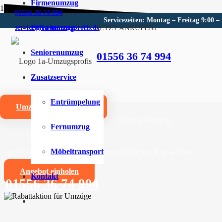
Firmenumzug
01556 36 74 994
Servicezeiten: Montag – Freitag 9:00 –
Privatumzug
JETZT ANRUFEN!
service@1a-umzugsprofis.de
Umzugsunternehmen für Nus
Seniorenumzug
01556 36 74 994
Wir sind Ihr kompetentes Umzugsunternehmen für Nus
Zusatzservice
Umzüge aller Art für Privat- und Firmenkunden
Entrümpelung
Umzugskostenrechner
Zuverlässige und professionelle Durchführung
Fernumzug
Jahrelange Erfahrung und umfangreiches Know-how
Möbeltransport
Angebot einholen
Kontakt
01556 36 74 994