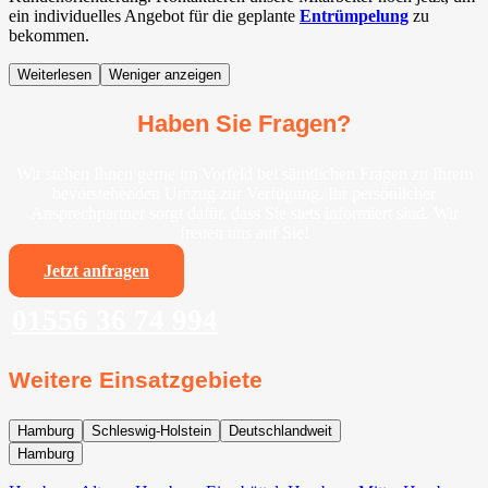
ein individuelles Angebot für die geplante
Entrümpelung
zu
bekommen.
Weiterlesen
Weniger anzeigen
Haben Sie Fragen?
Wir stehen Ihnen gerne im Vorfeld bei sämtlichen Fragen zu Ihrem
bevorstehenden Umzug zur Verfügung. Ihr persönlicher
Ansprechpartner sorgt dafür, dass Sie stets informiert sind. Wir
freuen uns auf Sie!
Jetzt anfragen
01556 36 74 994
Weitere Einsatzgebiete
Hamburg
Schleswig-Holstein
Deutschlandweit
Hamburg