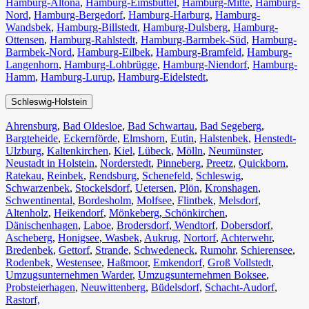
Hamburg-Altona
,
Hamburg-Eimsbüttel
,
Hamburg-Mitte
,
Hamburg-
Nord
,
Hamburg-Bergedorf
,
Hamburg-Harburg
,
Hamburg-
Wandsbek
,
Hamburg-Billstedt
,
Hamburg-Dulsberg
,
Hamburg-
Ottensen
,
Hamburg-Rahlstedt
,
Hamburg-Barmbek-Süd
,
Hamburg-
Barmbek-Nord
,
Hamburg-Eilbek
,
Hamburg-Bramfeld
,
Hamburg-
Langenhorn
,
Hamburg-Lohbrügge
,
Hamburg-Niendorf
,
Hamburg-
Hamm
,
Hamburg-Lurup
,
Hamburg-Eidelstedt
,
Schleswig-Holstein
Ahrensburg
,
Bad Oldesloe
,
Bad Schwartau
,
Bad Segeberg
,
Bargteheide
,
Eckernförde
,
Elmshorn
,
Eutin
,
Halstenbek
,
Henstedt-
Ulzburg
,
Kaltenkirchen
,
Kiel
,
Lübeck
,
Mölln
,
Neumünster
,
Neustadt in Holstein
,
Norderstedt
,
Pinneberg
,
Preetz
,
Quickborn
,
Ratekau
,
Reinbek
,
Rendsburg
,
Schenefeld
,
Schleswig
,
Schwarzenbek
,
Stockelsdorf
,
Uetersen
,
Plön
,
Kronshagen
,
Schwentinental
,
Bordesholm
,
Molfsee
,
Flintbek
,
Melsdorf
,
Altenholz
,
Heikendorf
,
Mönkeberg
,
Schönkirchen
,
Dänischenhagen
,
Laboe
,
Brodersdorf
,
Wendtorf
,
Dobersdorf
,
Ascheberg
,
Honigsee
,
Wasbek
,
Aukrug
,
Nortorf
,
Achterwehr
,
Bredenbek
,
Gettorf
,
Strande
,
Schwedeneck
,
Rumohr
,
Schierensee
,
Rodenbek
,
Westensee
,
Haßmoor
,
Emkendorf
,
Groß Vollstedt
,
Umzugsunternehmen Warder
,
Umzugsunternehmen Boksee
,
Probsteierhagen
,
Neuwittenberg
,
Büdelsdorf
,
Schacht-Audorf
,
Rastorf,