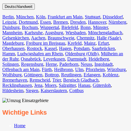
Deutschlandweit
Berlin⁠
,
München
,
Köln⁠
,
Frankfurt am Main
,
Stuttgart
,
Düsseldorf
,
Leipzig
,
Dortmund
,
Essen
,
Bremen
,
Dresden
,
Hannover
,
Nürnberg
,
Duisburg⁠
,
Bochum
,
Wuppertal⁠
,
Bielefeld⁠
,
Bonn⁠
,
Münster⁠
,
Mannheim
,
Karlsruhe
,
Augsburg
,
Wiesbaden⁠
,
Mönchengladbach⁠
,
Gelsenkirchen⁠
,
Aachen⁠
,
Braunschweig
,
Chemnitz⁠
,
Halle (Saale)
⁠,
Magdeburg
,
Freiburg im Breisgau
⁠,
Krefeld⁠
,
Mainz⁠
,
Erfurt
,
Oberhausen⁠
,
Rostock⁠
,
Kassel⁠
,
Hagen
,
Potsdam
,
Saarbrücken⁠
,
Hamm
,
Ludwigshafen am Rhein
⁠,
Oldenburg (Oldb)
,
Mülheim an
der Ruhr
,
Osnabrück⁠
,
Leverkusen
,
Darmstadt⁠
,
Heidelberg
,
Solingen
,
Regensburg
,
Herne⁠
,
Paderborn
,
Neuss
,
Ingolstadt
,
Offenbach am Main
,
Fürth⁠
,
Heilbronn
,
Ulm⁠
,
Pforzheim
,
Würzburg
,
Wolfsburg⁠
,
Göttingen
,
Bottrop
,
Reutlingen
,
Erlangen⁠
,
Koblenz
,
Bremerhaven⁠
,
Remscheid
,
Trier⁠
,
Bergisch Gladbach
,
Recklinghausen
,
Jena⁠
,
Moers⁠
,
Salzgitter⁠
,
Hanau
,
Gütersloh
,
Hildesheim⁠
,
Siegen⁠
,
Kaiserslautern⁠
,
Cottbus⁠
Wichtige Links
Home