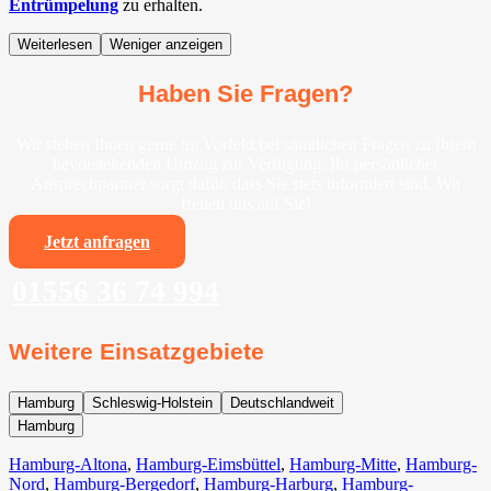
Entrümpelung
zu erhalten.
Weiterlesen
Weniger anzeigen
Haben Sie Fragen?
Wir stehen Ihnen gerne im Vorfeld bei sämtlichen Fragen zu Ihrem
bevorstehenden Umzug zur Verfügung. Ihr persönlicher
Ansprechpartner sorgt dafür, dass Sie stets informiert sind. Wir
freuen uns auf Sie!
Jetzt anfragen
01556 36 74 994
Weitere Einsatzgebiete
Hamburg
Schleswig-Holstein
Deutschlandweit
Hamburg
Hamburg-Altona
,
Hamburg-Eimsbüttel
,
Hamburg-Mitte
,
Hamburg-
Nord
,
Hamburg-Bergedorf
,
Hamburg-Harburg
,
Hamburg-