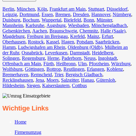
Berlin⁠
,
München
,
Köln⁠
,
Frankfurt am Main
,
Stuttgart
,
Düsseldorf
,
Leipzig
,
Dortmund
,
Essen
,
Bremen
,
Dresden
,
Hannover
,
Nürnberg
,
Duisburg⁠
,
Bochum
,
Wuppertal⁠
,
Bielefeld⁠
,
Bonn⁠
,
Münster⁠
,
Mannheim
,
Karlsruhe
,
Augsburg
,
Wiesbaden⁠
,
Mönchengladbach⁠
,
Gelsenkirchen⁠
,
Aachen⁠
,
Braunschweig
,
Chemnitz⁠
,
Halle (Saale)
⁠,
Magdeburg
,
Freiburg im Breisgau
⁠,
Krefeld⁠
,
Mainz⁠
,
Erfurt
,
Oberhausen⁠
,
Rostock⁠
,
Kassel⁠
,
Hagen
,
Potsdam
,
Saarbrücken⁠
,
Hamm
,
Ludwigshafen am Rhein
⁠,
Oldenburg (Oldb)
,
Mülheim an
der Ruhr
,
Osnabrück⁠
,
Leverkusen
,
Darmstadt⁠
,
Heidelberg
,
Solingen
,
Regensburg
,
Herne⁠
,
Paderborn
,
Neuss
,
Ingolstadt
,
Offenbach am Main
,
Fürth⁠
,
Heilbronn
,
Ulm⁠
,
Pforzheim
,
Würzburg
,
Wolfsburg⁠
,
Göttingen
,
Bottrop
,
Reutlingen
,
Erlangen⁠
,
Koblenz
,
Bremerhaven⁠
,
Remscheid
,
Trier⁠
,
Bergisch Gladbach
,
Recklinghausen
,
Jena⁠
,
Moers⁠
,
Salzgitter⁠
,
Hanau
,
Gütersloh
,
Hildesheim⁠
,
Siegen⁠
,
Kaiserslautern⁠
,
Cottbus⁠
Wichtige Links
Home
Firmenumzug