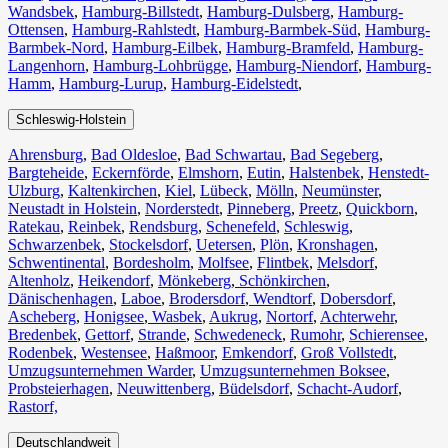
Wandsbek
,
Hamburg-Billstedt
,
Hamburg-Dulsberg
,
Hamburg-
Ottensen
,
Hamburg-Rahlstedt
,
Hamburg-Barmbek-Süd
,
Hamburg-
Barmbek-Nord
,
Hamburg-Eilbek
,
Hamburg-Bramfeld
,
Hamburg-
Langenhorn
,
Hamburg-Lohbrügge
,
Hamburg-Niendorf
,
Hamburg-
Hamm
,
Hamburg-Lurup
,
Hamburg-Eidelstedt
,
Schleswig-Holstein
Ahrensburg
,
Bad Oldesloe
,
Bad Schwartau
,
Bad Segeberg
,
Bargteheide
,
Eckernförde
,
Elmshorn
,
Eutin
,
Halstenbek
,
Henstedt-
Ulzburg
,
Kaltenkirchen
,
Kiel
,
Lübeck
,
Mölln
,
Neumünster
,
Neustadt in Holstein
,
Norderstedt
,
Pinneberg
,
Preetz
,
Quickborn
,
Ratekau
,
Reinbek
,
Rendsburg
,
Schenefeld
,
Schleswig
,
Schwarzenbek
,
Stockelsdorf
,
Uetersen
,
Plön
,
Kronshagen
,
Schwentinental
,
Bordesholm
,
Molfsee
,
Flintbek
,
Melsdorf
,
Altenholz
,
Heikendorf
,
Mönkeberg
,
Schönkirchen
,
Dänischenhagen
,
Laboe
,
Brodersdorf
,
Wendtorf
,
Dobersdorf
,
Ascheberg
,
Honigsee
,
Wasbek
,
Aukrug
,
Nortorf
,
Achterwehr
,
Bredenbek
,
Gettorf
,
Strande
,
Schwedeneck
,
Rumohr
,
Schierensee
,
Rodenbek
,
Westensee
,
Haßmoor
,
Emkendorf
,
Groß Vollstedt
,
Umzugsunternehmen Warder
,
Umzugsunternehmen Boksee
,
Probsteierhagen
,
Neuwittenberg
,
Büdelsdorf
,
Schacht-Audorf
,
Rastorf,
Deutschlandweit