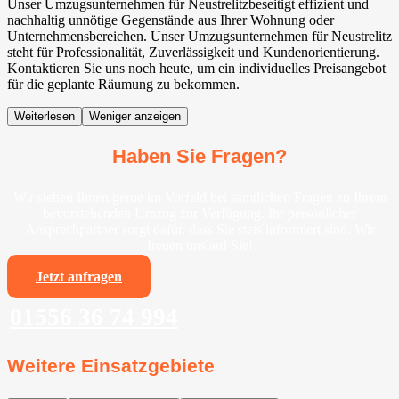
Unser Umzugsunternehmen für Neustrelitzbeseitigt effizient und
nachhaltig unnötige Gegenstände aus Ihrer Wohnung oder
Unternehmensbereichen. Unser Umzugsunternehmen für Neustrelitz
steht für Professionalität, Zuverlässigkeit und Kundenorientierung.
Kontaktieren Sie uns noch heute, um ein individuelles Preisangebot
für die geplante Räumung zu bekommen.
Weiterlesen
Weniger anzeigen
Haben Sie Fragen?
Wir stehen Ihnen gerne im Vorfeld bei sämtlichen Fragen zu Ihrem
bevorstehenden Umzug zur Verfügung. Ihr persönlicher
Ansprechpartner sorgt dafür, dass Sie stets informiert sind. Wir
freuen uns auf Sie!
Jetzt anfragen
01556 36 74 994
Weitere Einsatzgebiete