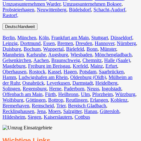
Umzugsunternehmen Warder
,
Umzugsunternehmen Boksee
,
Probsteierhagen
,
Neuwittenberg
,
Büdelsdorf
,
Schacht-Audorf
,
Rastorf,
Deutschlandweit
Berlin⁠
,
München
,
Köln⁠
,
Frankfurt am Main
,
Stuttgart
,
Düsseldorf
,
Leipzig
,
Dortmund
,
Essen
,
Bremen
,
Dresden
,
Hannover
,
Nürnberg
,
Duisburg⁠
,
Bochum
,
Wuppertal⁠
,
Bielefeld⁠
,
Bonn⁠
,
Münster⁠
,
Mannheim
,
Karlsruhe
,
Augsburg
,
Wiesbaden⁠
,
Mönchengladbach⁠
,
Gelsenkirchen⁠
,
Aachen⁠
,
Braunschweig
,
Chemnitz⁠
,
Halle (Saale)
⁠,
Magdeburg
,
Freiburg im Breisgau
⁠,
Krefeld⁠
,
Mainz⁠
,
Erfurt
,
Oberhausen⁠
,
Rostock⁠
,
Kassel⁠
,
Hagen
,
Potsdam
,
Saarbrücken⁠
,
Hamm
,
Ludwigshafen am Rhein
⁠,
Oldenburg (Oldb)
,
Mülheim an
der Ruhr
,
Osnabrück⁠
,
Leverkusen
,
Darmstadt⁠
,
Heidelberg
,
Solingen
,
Regensburg
,
Herne⁠
,
Paderborn
,
Neuss
,
Ingolstadt
,
Offenbach am Main
,
Fürth⁠
,
Heilbronn
,
Ulm⁠
,
Pforzheim
,
Würzburg
,
Wolfsburg⁠
,
Göttingen
,
Bottrop
,
Reutlingen
,
Erlangen⁠
,
Koblenz
,
Bremerhaven⁠
,
Remscheid
,
Trier⁠
,
Bergisch Gladbach
,
Recklinghausen
,
Jena⁠
,
Moers⁠
,
Salzgitter⁠
,
Hanau
,
Gütersloh
,
Hildesheim⁠
,
Siegen⁠
,
Kaiserslautern⁠
,
Cottbus⁠
Wichtige Links