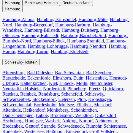
Hamburg
Schleswig-Holstein
Deutschlandweit
Hamburg
Hamburg-Altona
,
Hamburg-Eimsbüttel
,
Hamburg-Mitte
,
Hamburg-
Nord
,
Hamburg-Bergedorf
,
Hamburg-Harburg
,
Hamburg-
Wandsbek
,
Hamburg-Billstedt
,
Hamburg-Dulsberg
,
Hamburg-
Ottensen
,
Hamburg-Rahlstedt
,
Hamburg-Barmbek-Süd
,
Hamburg-
Barmbek-Nord
,
Hamburg-Eilbek
,
Hamburg-Bramfeld
,
Hamburg-
Langenhorn
,
Hamburg-Lohbrügge
,
Hamburg-Niendorf
,
Hamburg-
Hamm
,
Hamburg-Lurup
,
Hamburg-Eidelstedt
,
Schleswig-Holstein
Ahrensburg
,
Bad Oldesloe
,
Bad Schwartau
,
Bad Segeberg
,
Bargteheide
,
Eckernförde
,
Elmshorn
,
Eutin
,
Halstenbek
,
Henstedt-
Ulzburg
,
Kaltenkirchen
,
Kiel
,
Lübeck
,
Mölln
,
Neumünster
,
Neustadt in Holstein
,
Norderstedt
,
Pinneberg
,
Preetz
,
Quickborn
,
Ratekau
,
Reinbek
,
Rendsburg
,
Schenefeld
,
Schleswig
,
Schwarzenbek
,
Stockelsdorf
,
Uetersen
,
Plön
,
Kronshagen
,
Schwentinental
,
Bordesholm
,
Molfsee
,
Flintbek
,
Melsdorf
,
Altenholz
,
Heikendorf
,
Mönkeberg
,
Schönkirchen
,
Dänischenhagen
,
Laboe
,
Brodersdorf
,
Wendtorf
,
Dobersdorf
,
Ascheberg
,
Honigsee
,
Wasbek
,
Aukrug
,
Nortorf
,
Achterwehr
,
Bredenbek
,
Gettorf
,
Strande
,
Schwedeneck
,
Rumohr
,
Schierensee
,
Rodenbek
,
Westensee
,
Haßmoor
,
Emkendorf
,
Groß Vollstedt
,