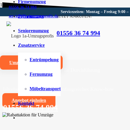
Firmenumzug
01556 36 74 994
Servicezeiten: Montag – Freitag 9:00 –
Privatumzug
JETZT ANRUFEN!
service@1a-umzugsprofis.de
Umzugsunternehmen für Neuk
Seniorenumzug
01556 36 74 994
Wir sind Ihr kompetentes Umzugsunternehmen für Neu
Zusatzservice
Umzüge aller Art für Privat- und Firmenkunden
Entrümpelung
Umzugskostenrechner
Zuverlässige und professionelle Durchführung
Fernumzug
Jahrelange Erfahrung und umfangreiches Know-how
Möbeltransport
Angebot einholen
Kontakt
01556 36 74 994