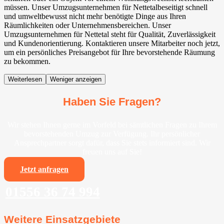
müssen. Unser Umzugsunternehmen für Nettetalbeseitigt schnell
und umweltbewusst nicht mehr benötigte Dinge aus Ihren
Räumlichkeiten oder Unternehmensbereichen. Unser
Umzugsunternehmen für Nettetal steht für Qualität, Zuverlässigkeit
und Kundenorientierung. Kontaktieren unsere Mitarbeiter noch jetzt,
um ein persönliches Preisangebot für Ihre bevorstehende Räumung
zu bekommen.
Weiterlesen
Weniger anzeigen
Haben Sie Fragen?
Wir stehen Ihnen gerne im Vorfeld bei sämtlichen Fragen zu Ihrem
bevorstehenden Umzug zur Verfügung. Ihr persönlicher
Ansprechpartner sorgt dafür, dass Sie stets informiert sind. Wir
freuen uns auf Sie!
Jetzt anfragen
01556 36 74 994
Weitere Einsatzgebiete