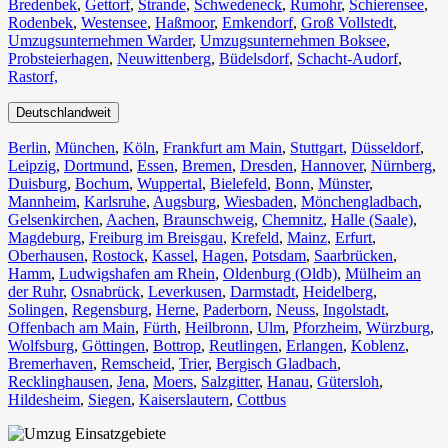
Bredenbek
,
Gettorf
,
Strande
,
Schwedeneck
,
Rumohr
,
Schierensee
,
Rodenbek
,
Westensee
,
Haßmoor
,
Emkendorf
,
Groß Vollstedt
,
Umzugsunternehmen Warder
,
Umzugsunternehmen Boksee
,
Probsteierhagen
,
Neuwittenberg
,
Büdelsdorf
,
Schacht-Audorf
,
Rastorf,
Deutschlandweit
Berlin⁠
,
München
,
Köln⁠
,
Frankfurt am Main
,
Stuttgart
,
Düsseldorf
,
Leipzig
,
Dortmund
,
Essen
,
Bremen
,
Dresden
,
Hannover
,
Nürnberg
,
Duisburg⁠
,
Bochum
,
Wuppertal⁠
,
Bielefeld⁠
,
Bonn⁠
,
Münster⁠
,
Mannheim
,
Karlsruhe
,
Augsburg
,
Wiesbaden⁠
,
Mönchengladbach⁠
,
Gelsenkirchen⁠
,
Aachen⁠
,
Braunschweig
,
Chemnitz⁠
,
Halle (Saale)
⁠,
Magdeburg
,
Freiburg im Breisgau
⁠,
Krefeld⁠
,
Mainz⁠
,
Erfurt
,
Oberhausen⁠
,
Rostock⁠
,
Kassel⁠
,
Hagen
,
Potsdam
,
Saarbrücken⁠
,
Hamm
,
Ludwigshafen am Rhein
⁠,
Oldenburg (Oldb)
,
Mülheim an
der Ruhr
,
Osnabrück⁠
,
Leverkusen
,
Darmstadt⁠
,
Heidelberg
,
Solingen
,
Regensburg
,
Herne⁠
,
Paderborn
,
Neuss
,
Ingolstadt
,
Offenbach am Main
,
Fürth⁠
,
Heilbronn
,
Ulm⁠
,
Pforzheim
,
Würzburg
,
Wolfsburg⁠
,
Göttingen
,
Bottrop
,
Reutlingen
,
Erlangen⁠
,
Koblenz
,
Bremerhaven⁠
,
Remscheid
,
Trier⁠
,
Bergisch Gladbach
,
Recklinghausen
,
Jena⁠
,
Moers⁠
,
Salzgitter⁠
,
Hanau
,
Gütersloh
,
Hildesheim⁠
,
Siegen⁠
,
Kaiserslautern⁠
,
Cottbus⁠