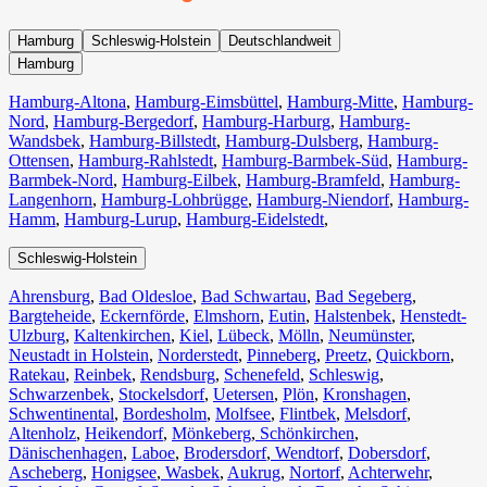
Hamburg
Schleswig-Holstein
Deutschlandweit
Hamburg
Hamburg-Altona
,
Hamburg-Eimsbüttel
,
Hamburg-Mitte
,
Hamburg-
Nord
,
Hamburg-Bergedorf
,
Hamburg-Harburg
,
Hamburg-
Wandsbek
,
Hamburg-Billstedt
,
Hamburg-Dulsberg
,
Hamburg-
Ottensen
,
Hamburg-Rahlstedt
,
Hamburg-Barmbek-Süd
,
Hamburg-
Barmbek-Nord
,
Hamburg-Eilbek
,
Hamburg-Bramfeld
,
Hamburg-
Langenhorn
,
Hamburg-Lohbrügge
,
Hamburg-Niendorf
,
Hamburg-
Hamm
,
Hamburg-Lurup
,
Hamburg-Eidelstedt
,
Schleswig-Holstein
Ahrensburg
,
Bad Oldesloe
,
Bad Schwartau
,
Bad Segeberg
,
Bargteheide
,
Eckernförde
,
Elmshorn
,
Eutin
,
Halstenbek
,
Henstedt-
Ulzburg
,
Kaltenkirchen
,
Kiel
,
Lübeck
,
Mölln
,
Neumünster
,
Neustadt in Holstein
,
Norderstedt
,
Pinneberg
,
Preetz
,
Quickborn
,
Ratekau
,
Reinbek
,
Rendsburg
,
Schenefeld
,
Schleswig
,
Schwarzenbek
,
Stockelsdorf
,
Uetersen
,
Plön
,
Kronshagen
,
Schwentinental
,
Bordesholm
,
Molfsee
,
Flintbek
,
Melsdorf
,
Altenholz
,
Heikendorf
,
Mönkeberg
,
Schönkirchen
,
Dänischenhagen
,
Laboe
,
Brodersdorf
,
Wendtorf
,
Dobersdorf
,
Ascheberg
,
Honigsee
,
Wasbek
,
Aukrug
,
Nortorf
,
Achterwehr
,