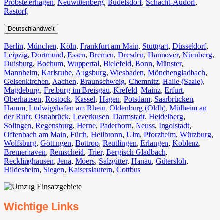
Probsteierhagen
,
Neuwittenberg
,
Büdelsdorf
,
Schacht-Audorf
,
Rastorf,
Deutschlandweit
Berlin⁠
,
München
,
Köln⁠
,
Frankfurt am Main
,
Stuttgart
,
Düsseldorf
,
Leipzig
,
Dortmund
,
Essen
,
Bremen
,
Dresden
,
Hannover
,
Nürnberg
,
Duisburg⁠
,
Bochum
,
Wuppertal⁠
,
Bielefeld⁠
,
Bonn⁠
,
Münster⁠
,
Mannheim
,
Karlsruhe
,
Augsburg
,
Wiesbaden⁠
,
Mönchengladbach⁠
,
Gelsenkirchen⁠
,
Aachen⁠
,
Braunschweig
,
Chemnitz⁠
,
Halle (Saale)
⁠,
Magdeburg
,
Freiburg im Breisgau
⁠,
Krefeld⁠
,
Mainz⁠
,
Erfurt
,
Oberhausen⁠
,
Rostock⁠
,
Kassel⁠
,
Hagen
,
Potsdam
,
Saarbrücken⁠
,
Hamm
,
Ludwigshafen am Rhein
⁠,
Oldenburg (Oldb)
,
Mülheim an
der Ruhr
,
Osnabrück⁠
,
Leverkusen
,
Darmstadt⁠
,
Heidelberg
,
Solingen
,
Regensburg
,
Herne⁠
,
Paderborn
,
Neuss
,
Ingolstadt
,
Offenbach am Main
,
Fürth⁠
,
Heilbronn
,
Ulm⁠
,
Pforzheim
,
Würzburg
,
Wolfsburg⁠
,
Göttingen
,
Bottrop
,
Reutlingen
,
Erlangen⁠
,
Koblenz
,
Bremerhaven⁠
,
Remscheid
,
Trier⁠
,
Bergisch Gladbach
,
Recklinghausen
,
Jena⁠
,
Moers⁠
,
Salzgitter⁠
,
Hanau
,
Gütersloh
,
Hildesheim⁠
,
Siegen⁠
,
Kaiserslautern⁠
,
Cottbus⁠
Wichtige Links