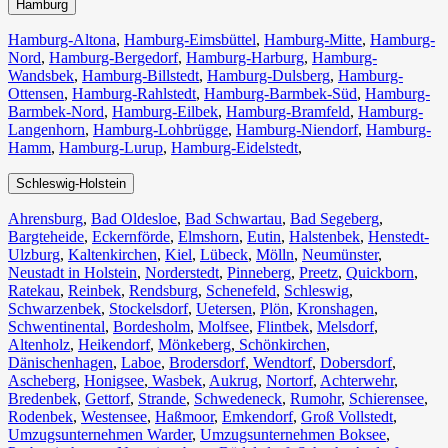
Hamburg
Hamburg-Altona
,
Hamburg-Eimsbüttel
,
Hamburg-Mitte
,
Hamburg-
Nord
,
Hamburg-Bergedorf
,
Hamburg-Harburg
,
Hamburg-
Wandsbek
,
Hamburg-Billstedt
,
Hamburg-Dulsberg
,
Hamburg-
Ottensen
,
Hamburg-Rahlstedt
,
Hamburg-Barmbek-Süd
,
Hamburg-
Barmbek-Nord
,
Hamburg-Eilbek
,
Hamburg-Bramfeld
,
Hamburg-
Langenhorn
,
Hamburg-Lohbrügge
,
Hamburg-Niendorf
,
Hamburg-
Hamm
,
Hamburg-Lurup
,
Hamburg-Eidelstedt
,
Schleswig-Holstein
Ahrensburg
,
Bad Oldesloe
,
Bad Schwartau
,
Bad Segeberg
,
Bargteheide
,
Eckernförde
,
Elmshorn
,
Eutin
,
Halstenbek
,
Henstedt-
Ulzburg
,
Kaltenkirchen
,
Kiel
,
Lübeck
,
Mölln
,
Neumünster
,
Neustadt in Holstein
,
Norderstedt
,
Pinneberg
,
Preetz
,
Quickborn
,
Ratekau
,
Reinbek
,
Rendsburg
,
Schenefeld
,
Schleswig
,
Schwarzenbek
,
Stockelsdorf
,
Uetersen
,
Plön
,
Kronshagen
,
Schwentinental
,
Bordesholm
,
Molfsee
,
Flintbek
,
Melsdorf
,
Altenholz
,
Heikendorf
,
Mönkeberg
,
Schönkirchen
,
Dänischenhagen
,
Laboe
,
Brodersdorf
,
Wendtorf
,
Dobersdorf
,
Ascheberg
,
Honigsee
,
Wasbek
,
Aukrug
,
Nortorf
,
Achterwehr
,
Bredenbek
,
Gettorf
,
Strande
,
Schwedeneck
,
Rumohr
,
Schierensee
,
Rodenbek
,
Westensee
,
Haßmoor
,
Emkendorf
,
Groß Vollstedt
,
Umzugsunternehmen Warder
,
Umzugsunternehmen Boksee
,