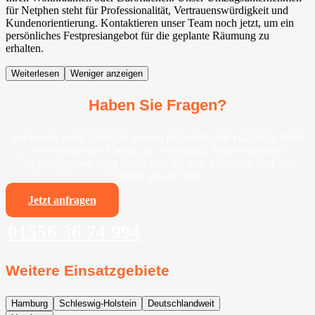
für Netphen steht für Professionalität, Vertrauenswürdigkeit und
Kundenorientierung. Kontaktieren unser Team noch jetzt, um ein
persönliches Festpresiangebot für die geplante Räumung zu
erhalten.
Weiterlesen
Weniger anzeigen
Haben Sie Fragen?
Wir stehen Ihnen gerne im Vorfeld bei sämtlichen Fragen zu Ihrem
bevorstehenden Umzug zur Verfügung. Ihr persönlicher
Ansprechpartner sorgt dafür, dass Sie stets informiert sind. Wir
freuen uns auf Sie!
Jetzt anfragen
01556 36 74 994
Weitere Einsatzgebiete
Hamburg
Schleswig-Holstein
Deutschlandweit