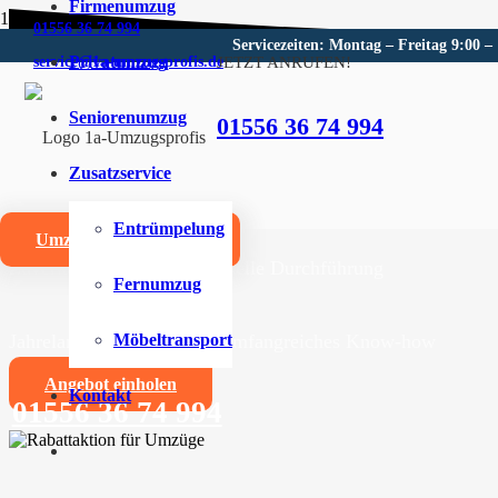
Firmenumzug
01556 36 74 994
Servicezeiten: Montag – Freitag 9:00 –
Privatumzug
JETZT ANRUFEN!
service@1a-umzugsprofis.de
Umzugsunternehmen für Müh
Seniorenumzug
01556 36 74 994
Wir sind Ihr kompetentes Umzugsunternehmen für Mü
Zusatzservice
Umzüge aller Art für Privat- und Firmenkunden
Entrümpelung
Umzugskostenrechner
Zuverlässige und professionelle Durchführung
Fernumzug
Jahrelange Erfahrung und umfangreiches Know-how
Möbeltransport
Angebot einholen
Kontakt
01556 36 74 994