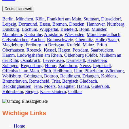
Deutschlandweit
Berlin⁠
,
München
,
Köln⁠
,
Frankfurt am Main
,
Stuttgart
,
Düsseldorf
,
Leipzig
,
Dortmund
,
Essen
,
Bremen
,
Dresden
,
Hannover
,
Nürnberg
,
Duisburg⁠
,
Bochum
,
Wuppertal⁠
,
Bielefeld⁠
,
Bonn⁠
,
Münster⁠
,
Mannheim
,
Karlsruhe
,
Augsburg
,
Wiesbaden⁠
,
Mönchengladbach⁠
,
Gelsenkirchen⁠
,
Aachen⁠
,
Braunschweig
,
Chemnitz⁠
,
Halle (Saale)
⁠,
Magdeburg
,
Freiburg im Breisgau
⁠,
Krefeld⁠
,
Mainz⁠
,
Erfurt
,
Oberhausen⁠
,
Rostock⁠
,
Kassel⁠
,
Hagen
,
Potsdam
,
Saarbrücken⁠
,
Hamm
,
Ludwigshafen am Rhein
⁠,
Oldenburg (Oldb)
,
Mülheim an
der Ruhr
,
Osnabrück⁠
,
Leverkusen
,
Darmstadt⁠
,
Heidelberg
,
Solingen
,
Regensburg
,
Herne⁠
,
Paderborn
,
Neuss
,
Ingolstadt
,
Offenbach am Main
,
Fürth⁠
,
Heilbronn
,
Ulm⁠
,
Pforzheim
,
Würzburg
,
Wolfsburg⁠
,
Göttingen
,
Bottrop
,
Reutlingen
,
Erlangen⁠
,
Koblenz
,
Bremerhaven⁠
,
Remscheid
,
Trier⁠
,
Bergisch Gladbach
,
Recklinghausen
,
Jena⁠
,
Moers⁠
,
Salzgitter⁠
,
Hanau
,
Gütersloh
,
Hildesheim⁠
,
Siegen⁠
,
Kaiserslautern⁠
,
Cottbus⁠
Wichtige Links
Home