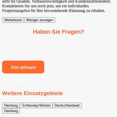
steht für Qualität, Vertrauenswürdigkeit und Kundenzufriedenheit.
Kontaktieren Sie uns noch jetzt, um ein individuelles
Festpresiangebot für Ihre bevorstehende Räumung zu erhalten.
Weiterlesen
Weniger anzeigen
Haben Sie Fragen?
Wir stehen Ihnen gerne im Vorfeld bei sämtlichen Fragen zu Ihrem
bevorstehenden Umzug zur Verfügung. Ihr persönlicher
Ansprechpartner sorgt dafür, dass Sie stets informiert sind. Wir
freuen uns auf Sie!
Jetzt anfragen
01556 36 74 994
Weitere Einsatzgebiete
Hamburg
Schleswig-Holstein
Deutschlandweit
Hamburg