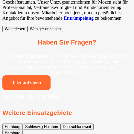
Geschäftsräumen. Unser Umzugsunternehmen für Mözen steht für
Professionalität, Vertrauenswürdigkeit und Kundenorientierung.
Kontaktieren unsere Mitarbeiter noch jetzt, um ein persönliches
Angebot für Ihre bevorstehende
Entrümpelung
zu bekommen.
Weiterlesen
Weniger anzeigen
Haben Sie Fragen?
Wir stehen Ihnen gerne im Vorfeld bei sämtlichen Fragen zu Ihrem
bevorstehenden Umzug zur Verfügung. Ihr persönlicher
Ansprechpartner sorgt dafür, dass Sie stets informiert sind. Wir
freuen uns auf Sie!
Jetzt anfragen
01556 36 74 994
Weitere Einsatzgebiete
Hamburg
Schleswig-Holstein
Deutschlandweit
Hamburg