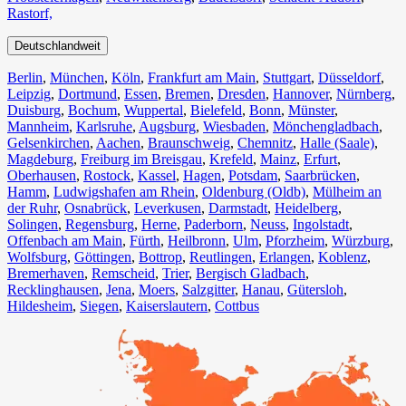
Rastorf,
Deutschlandweit
Berlin⁠
,
München
,
Köln⁠
,
Frankfurt am Main
,
Stuttgart
,
Düsseldorf
,
Leipzig
,
Dortmund
,
Essen
,
Bremen
,
Dresden
,
Hannover
,
Nürnberg
,
Duisburg⁠
,
Bochum
,
Wuppertal⁠
,
Bielefeld⁠
,
Bonn⁠
,
Münster⁠
,
Mannheim
,
Karlsruhe
,
Augsburg
,
Wiesbaden⁠
,
Mönchengladbach⁠
,
Gelsenkirchen⁠
,
Aachen⁠
,
Braunschweig
,
Chemnitz⁠
,
Halle (Saale)
⁠,
Magdeburg
,
Freiburg im Breisgau
⁠,
Krefeld⁠
,
Mainz⁠
,
Erfurt
,
Oberhausen⁠
,
Rostock⁠
,
Kassel⁠
,
Hagen
,
Potsdam
,
Saarbrücken⁠
,
Hamm
,
Ludwigshafen am Rhein
⁠,
Oldenburg (Oldb)
,
Mülheim an
der Ruhr
,
Osnabrück⁠
,
Leverkusen
,
Darmstadt⁠
,
Heidelberg
,
Solingen
,
Regensburg
,
Herne⁠
,
Paderborn
,
Neuss
,
Ingolstadt
,
Offenbach am Main
,
Fürth⁠
,
Heilbronn
,
Ulm⁠
,
Pforzheim
,
Würzburg
,
Wolfsburg⁠
,
Göttingen
,
Bottrop
,
Reutlingen
,
Erlangen⁠
,
Koblenz
,
Bremerhaven⁠
,
Remscheid
,
Trier⁠
,
Bergisch Gladbach
,
Recklinghausen
,
Jena⁠
,
Moers⁠
,
Salzgitter⁠
,
Hanau
,
Gütersloh
,
Hildesheim⁠
,
Siegen⁠
,
Kaiserslautern⁠
,
Cottbus⁠