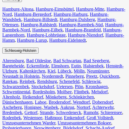
Hamburg-Altona
,
Hamburg-Eimsbüttel
,
Hamburg-Mitte
,
Hamburg-
Nord
,
Hamburg-Bergedorf
,
Hamburg-Harburg
,
Hamburg-
Wandsbek
,
Hamburg-Billstedt
,
Hamburg-Dulsberg
,
Hamburg-
Ottensen
,
Hamburg-Rahlstedt
,
Hamburg-Barmbek-Süd
,
Hamburg-
Barmbek-Nord
,
Hamburg-Eilbek
,
Hamburg-Bramfeld
,
Hamburg-
Langenhorn
,
Hamburg-Lohbrügge
,
Hamburg-Niendorf
,
Hamburg-
Hamm
,
Hamburg-Lurup
,
Hamburg-Eidelstedt
,
Schleswig-Holstein
Ahrensburg
,
Bad Oldesloe
,
Bad Schwartau
,
Bad Segeberg
,
Bargteheide
,
Eckernförde
,
Elmshorn
,
Eutin
,
Halstenbek
,
Henstedt-
Ulzburg
,
Kaltenkirchen
,
Kiel
,
Lübeck
,
Mölln
,
Neumünster
,
Neustadt in Holstein
,
Norderstedt
,
Pinneberg
,
Preetz
,
Quickborn
,
Ratekau
,
Reinbek
,
Rendsburg
,
Schenefeld
,
Schleswig
,
Schwarzenbek
,
Stockelsdorf
,
Uetersen
,
Plön
,
Kronshagen
,
Schwentinental
,
Bordesholm
,
Molfsee
,
Flintbek
,
Melsdorf
,
Altenholz
,
Heikendorf
,
Mönkeberg
,
Schönkirchen
,
Dänischenhagen
,
Laboe
,
Brodersdorf
,
Wendtorf
,
Dobersdorf
,
Ascheberg
,
Honigsee
,
Wasbek
,
Aukrug
,
Nortorf
,
Achterwehr
,
Bredenbek
,
Gettorf
,
Strande
,
Schwedeneck
,
Rumohr
,
Schierensee
,
Rodenbek
,
Westensee
,
Haßmoor
,
Emkendorf
,
Groß Vollstedt
,
Umzugsunternehmen Warder
,
Umzugsunternehmen Boksee
,
Probsteierhagen
,
Neuwittenberg
,
Büdelsdorf
,
Schacht-Audorf
,