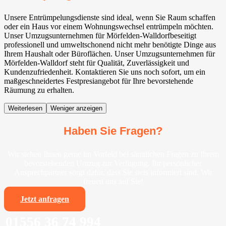
Unsere Entrümpelungsdienste sind ideal, wenn Sie Raum schaffen
oder ein Haus vor einem Wohnungswechsel entrümpeln möchten.
Unser Umzugsunternehmen für Mörfelden-Walldorf⁠beseitigt
professionell und umweltschonend nicht mehr benötigte Dinge aus
Ihrem Haushalt oder Büroflächen. Unser Umzugsunternehmen für
Mörfelden-Walldorf⁠ steht für Qualität, Zuverlässigkeit und
Kundenzufriedenheit. Kontaktieren Sie uns noch sofort, um ein
maßgeschneidertes Festpresiangebot für Ihre bevorstehende
Räumung zu erhalten.
Weiterlesen
Weniger anzeigen
Haben Sie Fragen?
Wir stehen Ihnen gerne im Vorfeld bei sämtlichen Fragen zu Ihrem
bevorstehenden Umzug zur Verfügung. Ihr persönlicher
Ansprechpartner sorgt dafür, dass Sie stets informiert sind. Wir
freuen uns auf Sie!
Jetzt anfragen
01556 36 74 994