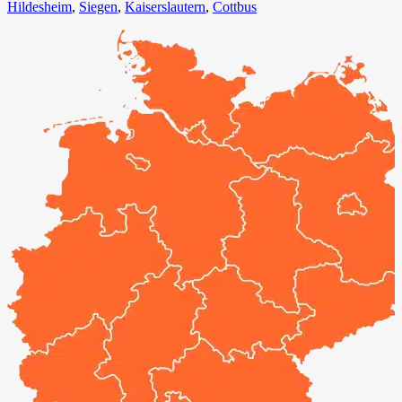
Hildesheim⁠
,
Siegen⁠
,
Kaiserslautern⁠
,
Cottbus⁠