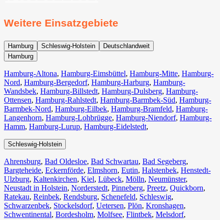
Weitere Einsatzgebiete
Hamburg
Schleswig-Holstein
Deutschlandweit
Hamburg
Hamburg-Altona
,
Hamburg-Eimsbüttel
,
Hamburg-Mitte
,
Hamburg-
Nord
,
Hamburg-Bergedorf
,
Hamburg-Harburg
,
Hamburg-
Wandsbek
,
Hamburg-Billstedt
,
Hamburg-Dulsberg
,
Hamburg-
Ottensen
,
Hamburg-Rahlstedt
,
Hamburg-Barmbek-Süd
,
Hamburg-
Barmbek-Nord
,
Hamburg-Eilbek
,
Hamburg-Bramfeld
,
Hamburg-
Langenhorn
,
Hamburg-Lohbrügge
,
Hamburg-Niendorf
,
Hamburg-
Hamm
,
Hamburg-Lurup
,
Hamburg-Eidelstedt
,
Schleswig-Holstein
Ahrensburg
,
Bad Oldesloe
,
Bad Schwartau
,
Bad Segeberg
,
Bargteheide
,
Eckernförde
,
Elmshorn
,
Eutin
,
Halstenbek
,
Henstedt-
Ulzburg
,
Kaltenkirchen
,
Kiel
,
Lübeck
,
Mölln
,
Neumünster
,
Neustadt in Holstein
,
Norderstedt
,
Pinneberg
,
Preetz
,
Quickborn
,
Ratekau
,
Reinbek
,
Rendsburg
,
Schenefeld
,
Schleswig
,
Schwarzenbek
,
Stockelsdorf
,
Uetersen
,
Plön
,
Kronshagen
,
Schwentinental
,
Bordesholm
,
Molfsee
,
Flintbek
,
Melsdorf
,