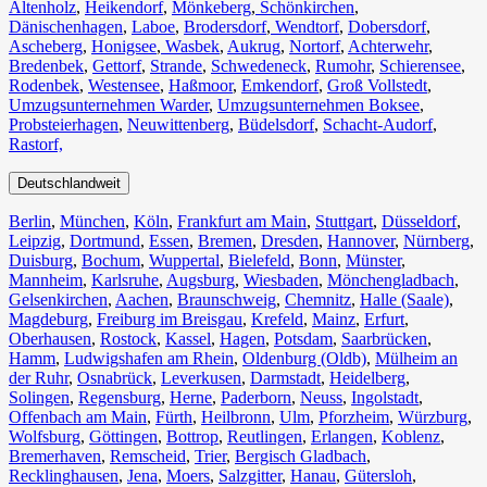
Altenholz
,
Heikendorf
,
Mönkeberg
,
Schönkirchen
,
Dänischenhagen
,
Laboe
,
Brodersdorf
,
Wendtorf
,
Dobersdorf
,
Ascheberg
,
Honigsee
,
Wasbek
,
Aukrug
,
Nortorf
,
Achterwehr
,
Bredenbek
,
Gettorf
,
Strande
,
Schwedeneck
,
Rumohr
,
Schierensee
,
Rodenbek
,
Westensee
,
Haßmoor
,
Emkendorf
,
Groß Vollstedt
,
Umzugsunternehmen Warder
,
Umzugsunternehmen Boksee
,
Probsteierhagen
,
Neuwittenberg
,
Büdelsdorf
,
Schacht-Audorf
,
Rastorf,
Deutschlandweit
Berlin⁠
,
München
,
Köln⁠
,
Frankfurt am Main
,
Stuttgart
,
Düsseldorf
,
Leipzig
,
Dortmund
,
Essen
,
Bremen
,
Dresden
,
Hannover
,
Nürnberg
,
Duisburg⁠
,
Bochum
,
Wuppertal⁠
,
Bielefeld⁠
,
Bonn⁠
,
Münster⁠
,
Mannheim
,
Karlsruhe
,
Augsburg
,
Wiesbaden⁠
,
Mönchengladbach⁠
,
Gelsenkirchen⁠
,
Aachen⁠
,
Braunschweig
,
Chemnitz⁠
,
Halle (Saale)
⁠,
Magdeburg
,
Freiburg im Breisgau
⁠,
Krefeld⁠
,
Mainz⁠
,
Erfurt
,
Oberhausen⁠
,
Rostock⁠
,
Kassel⁠
,
Hagen
,
Potsdam
,
Saarbrücken⁠
,
Hamm
,
Ludwigshafen am Rhein
⁠,
Oldenburg (Oldb)
,
Mülheim an
der Ruhr
,
Osnabrück⁠
,
Leverkusen
,
Darmstadt⁠
,
Heidelberg
,
Solingen
,
Regensburg
,
Herne⁠
,
Paderborn
,
Neuss
,
Ingolstadt
,
Offenbach am Main
,
Fürth⁠
,
Heilbronn
,
Ulm⁠
,
Pforzheim
,
Würzburg
,
Wolfsburg⁠
,
Göttingen
,
Bottrop
,
Reutlingen
,
Erlangen⁠
,
Koblenz
,
Bremerhaven⁠
,
Remscheid
,
Trier⁠
,
Bergisch Gladbach
,
Recklinghausen
,
Jena⁠
,
Moers⁠
,
Salzgitter⁠
,
Hanau
,
Gütersloh
,