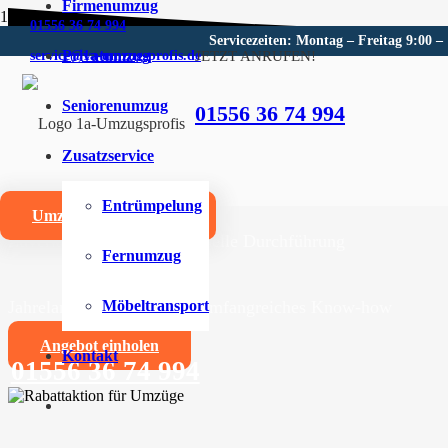
Firmenumzug
01556 36 74 994
Servicezeiten: Montag – Freitag 9:00 –
Privatumzug
JETZT ANRUFEN!
service@1a-umzugsprofis.de
Umzugsunternehmen für Mön
Seniorenumzug
01556 36 74 994
Wir sind Ihr kompetentes Umzugsunternehmen für Mön
Zusatzservice
Umzüge aller Art für Privat- und Firmenkunden
Entrümpelung
Umzugskostenrechner
Zuverlässige und professionelle Durchführung
Fernumzug
Jahrelange Erfahrung und umfangreiches Know-how
Möbeltransport
Angebot einholen
Kontakt
01556 36 74 994