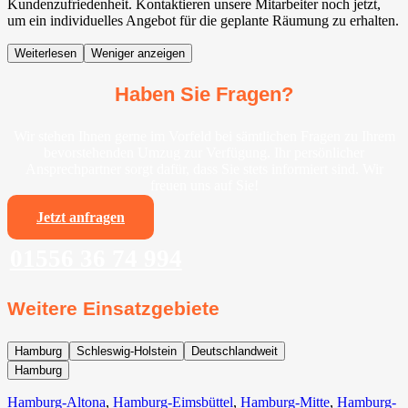
Kundenzufriedenheit. Kontaktieren unsere Mitarbeiter noch jetzt,
um ein individuelles Angebot für die geplante Räumung zu erhalten.
Weiterlesen
Weniger anzeigen
Haben Sie Fragen?
Wir stehen Ihnen gerne im Vorfeld bei sämtlichen Fragen zu Ihrem
bevorstehenden Umzug zur Verfügung. Ihr persönlicher
Ansprechpartner sorgt dafür, dass Sie stets informiert sind. Wir
freuen uns auf Sie!
Jetzt anfragen
01556 36 74 994
Weitere Einsatzgebiete
Hamburg
Schleswig-Holstein
Deutschlandweit
Hamburg
Hamburg-Altona
,
Hamburg-Eimsbüttel
,
Hamburg-Mitte
,
Hamburg-