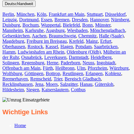
Deutschlandweit
Berlin⁠
,
München
,
Köln⁠
,
Frankfurt am Main
,
Stuttgart
,
Düsseldorf
,
Leipzig
,
Dortmund
,
Essen
,
Bremen
,
Dresden
,
Hannover
,
Nürnberg
,
Duisburg⁠
,
Bochum
,
Wuppertal⁠
,
Bielefeld⁠
,
Bonn⁠
,
Münster⁠
,
Mannheim
,
Karlsruhe
,
Augsburg
,
Wiesbaden⁠
,
Mönchengladbach⁠
,
Gelsenkirchen⁠
,
Aachen⁠
,
Braunschweig
,
Chemnitz⁠
,
Halle (Saale)
⁠,
Magdeburg
,
Freiburg im Breisgau
⁠,
Krefeld⁠
,
Mainz⁠
,
Erfurt
,
Oberhausen⁠
,
Rostock⁠
,
Kassel⁠
,
Hagen
,
Potsdam
,
Saarbrücken⁠
,
Hamm
,
Ludwigshafen am Rhein
⁠,
Oldenburg (Oldb)
,
Mülheim an
der Ruhr
,
Osnabrück⁠
,
Leverkusen
,
Darmstadt⁠
,
Heidelberg
,
Solingen
,
Regensburg
,
Herne⁠
,
Paderborn
,
Neuss
,
Ingolstadt
,
Offenbach am Main
,
Fürth⁠
,
Heilbronn
,
Ulm⁠
,
Pforzheim
,
Würzburg
,
Wolfsburg⁠
,
Göttingen
,
Bottrop
,
Reutlingen
,
Erlangen⁠
,
Koblenz
,
Bremerhaven⁠
,
Remscheid
,
Trier⁠
,
Bergisch Gladbach
,
Recklinghausen
,
Jena⁠
,
Moers⁠
,
Salzgitter⁠
,
Hanau
,
Gütersloh
,
Hildesheim⁠
,
Siegen⁠
,
Kaiserslautern⁠
,
Cottbus⁠
Wichtige Links
Home