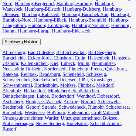
Nord
,
Hamburg-Bergedorf
,
Hamburg-Harburg
,
Hamburg-
Wandsbek
,
Hamburg-Billstedt
,
Hamburg-Dulsberg
,
Hamburg-
Ottensen
,
Hamburg-Rahlstedt
,
Hamburg-Barmbek-Süd
,
Hamburg-
Barmbek-Nord
,
Hamburg-Eilbek
,
Hamburg-Bramfeld
,
Hamburg-
Langenhorn
,
Hamburg-Lohbrügge
,
Hamburg-Niendorf
,
Hamburg-
Hamm
,
Hamburg-Lurup
,
Hamburg-Eidelstedt
,
Schleswig-Holstein
Ahrensburg
,
Bad Oldesloe
,
Bad Schwartau
,
Bad Segeberg
,
Bargteheide
,
Eckernförde
,
Elmshorn
,
Eutin
,
Halstenbek
,
Henstedt-
Ulzburg
,
Kaltenkirchen
,
Kiel
,
Lübeck
,
Mölln
,
Neumünster
,
Neustadt in Holstein
,
Norderstedt
,
Pinneberg
,
Preetz
,
Quickborn
,
Ratekau
,
Reinbek
,
Rendsburg
,
Schenefeld
,
Schleswig
,
Schwarzenbek
,
Stockelsdorf
,
Uetersen
,
Plön
,
Kronshagen
,
Schwentinental
,
Bordesholm
,
Molfsee
,
Flintbek
,
Melsdorf
,
Altenholz
,
Heikendorf
,
Mönkeberg
,
Schönkirchen
,
Dänischenhagen
,
Laboe
,
Brodersdorf
,
Wendtorf
,
Dobersdorf
,
Ascheberg
,
Honigsee
,
Wasbek
,
Aukrug
,
Nortorf
,
Achterwehr
,
Bredenbek
,
Gettorf
,
Strande
,
Schwedeneck
,
Rumohr
,
Schierensee
,
Rodenbek
,
Westensee
,
Haßmoor
,
Emkendorf
,
Groß Vollstedt
,
Umzugsunternehmen Warder
,
Umzugsunternehmen Boksee
,
Probsteierhagen
,
Neuwittenberg
,
Büdelsdorf
,
Schacht-Audorf
,
Rastorf,