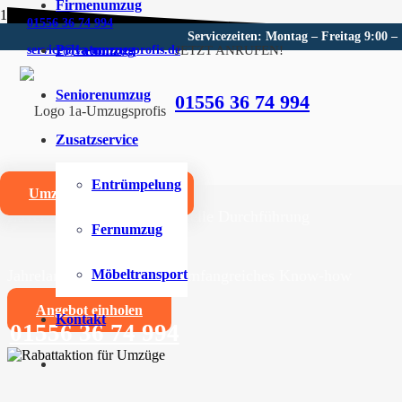
Firmenumzug
01556 36 74 994
Servicezeiten: Montag – Freitag 9:00 –
Privatumzug
JETZT ANRUFEN!
service@1a-umzugsprofis.de
Umzugsunternehmen für Miel
Seniorenumzug
01556 36 74 994
Wir sind Ihr kompetentes Umzugsunternehmen für Miel
Zusatzservice
Umzüge aller Art für Privat- und Firmenkunden
Entrümpelung
Umzugskostenrechner
Zuverlässige und professionelle Durchführung
Fernumzug
Jahrelange Erfahrung und umfangreiches Know-how
Möbeltransport
Angebot einholen
Kontakt
01556 36 74 994