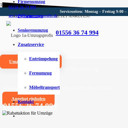
Firmenumzug
01556 36 74 994
Servicezeiten: Montag – Freitag 9:00 –
Privatumzug
JETZT ANRUFEN!
service@1a-umzugsprofis.de
Umzugsunternehmen für Mei
Seniorenumzug
01556 36 74 994
Wir sind Ihr kompetentes Umzugsunternehmen für Mei
Zusatzservice
Umzüge aller Art für Privat- und Firmenkunden
Entrümpelung
Umzugskostenrechner
Zuverlässige und professionelle Durchführung
Fernumzug
Jahrelange Erfahrung und umfangreiches Know-how
Möbeltransport
Angebot einholen
Kontakt
01556 36 74 994