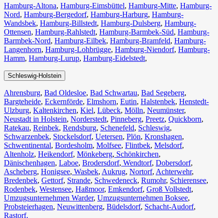
Hamburg-Altona
,
Hamburg-Eimsbüttel
,
Hamburg-Mitte
,
Hamburg-
Nord
,
Hamburg-Bergedorf
,
Hamburg-Harburg
,
Hamburg-
Wandsbek
,
Hamburg-Billstedt
,
Hamburg-Dulsberg
,
Hamburg-
Ottensen
,
Hamburg-Rahlstedt
,
Hamburg-Barmbek-Süd
,
Hamburg-
Barmbek-Nord
,
Hamburg-Eilbek
,
Hamburg-Bramfeld
,
Hamburg-
Langenhorn
,
Hamburg-Lohbrügge
,
Hamburg-Niendorf
,
Hamburg-
Hamm
,
Hamburg-Lurup
,
Hamburg-Eidelstedt
,
Schleswig-Holstein
Ahrensburg
,
Bad Oldesloe
,
Bad Schwartau
,
Bad Segeberg
,
Bargteheide
,
Eckernförde
,
Elmshorn
,
Eutin
,
Halstenbek
,
Henstedt-
Ulzburg
,
Kaltenkirchen
,
Kiel
,
Lübeck
,
Mölln
,
Neumünster
,
Neustadt in Holstein
,
Norderstedt
,
Pinneberg
,
Preetz
,
Quickborn
,
Ratekau
,
Reinbek
,
Rendsburg
,
Schenefeld
,
Schleswig
,
Schwarzenbek
,
Stockelsdorf
,
Uetersen
,
Plön
,
Kronshagen
,
Schwentinental
,
Bordesholm
,
Molfsee
,
Flintbek
,
Melsdorf
,
Altenholz
,
Heikendorf
,
Mönkeberg
,
Schönkirchen
,
Dänischenhagen
,
Laboe
,
Brodersdorf
,
Wendtorf
,
Dobersdorf
,
Ascheberg
,
Honigsee
,
Wasbek
,
Aukrug
,
Nortorf
,
Achterwehr
,
Bredenbek
,
Gettorf
,
Strande
,
Schwedeneck
,
Rumohr
,
Schierensee
,
Rodenbek
,
Westensee
,
Haßmoor
,
Emkendorf
,
Groß Vollstedt
,
Umzugsunternehmen Warder
,
Umzugsunternehmen Boksee
,
Probsteierhagen
,
Neuwittenberg
,
Büdelsdorf
,
Schacht-Audorf
,
Rastorf,