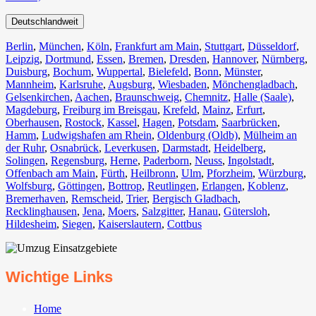
Deutschlandweit
Berlin⁠
,
München
,
Köln⁠
,
Frankfurt am Main
,
Stuttgart
,
Düsseldorf
,
Leipzig
,
Dortmund
,
Essen
,
Bremen
,
Dresden
,
Hannover
,
Nürnberg
,
Duisburg⁠
,
Bochum
,
Wuppertal⁠
,
Bielefeld⁠
,
Bonn⁠
,
Münster⁠
,
Mannheim
,
Karlsruhe
,
Augsburg
,
Wiesbaden⁠
,
Mönchengladbach⁠
,
Gelsenkirchen⁠
,
Aachen⁠
,
Braunschweig
,
Chemnitz⁠
,
Halle (Saale)
⁠,
Magdeburg
,
Freiburg im Breisgau
⁠,
Krefeld⁠
,
Mainz⁠
,
Erfurt
,
Oberhausen⁠
,
Rostock⁠
,
Kassel⁠
,
Hagen
,
Potsdam
,
Saarbrücken⁠
,
Hamm
,
Ludwigshafen am Rhein
⁠,
Oldenburg (Oldb)
,
Mülheim an
der Ruhr
,
Osnabrück⁠
,
Leverkusen
,
Darmstadt⁠
,
Heidelberg
,
Solingen
,
Regensburg
,
Herne⁠
,
Paderborn
,
Neuss
,
Ingolstadt
,
Offenbach am Main
,
Fürth⁠
,
Heilbronn
,
Ulm⁠
,
Pforzheim
,
Würzburg
,
Wolfsburg⁠
,
Göttingen
,
Bottrop
,
Reutlingen
,
Erlangen⁠
,
Koblenz
,
Bremerhaven⁠
,
Remscheid
,
Trier⁠
,
Bergisch Gladbach
,
Recklinghausen
,
Jena⁠
,
Moers⁠
,
Salzgitter⁠
,
Hanau
,
Gütersloh
,
Hildesheim⁠
,
Siegen⁠
,
Kaiserslautern⁠
,
Cottbus⁠
Wichtige Links
Home