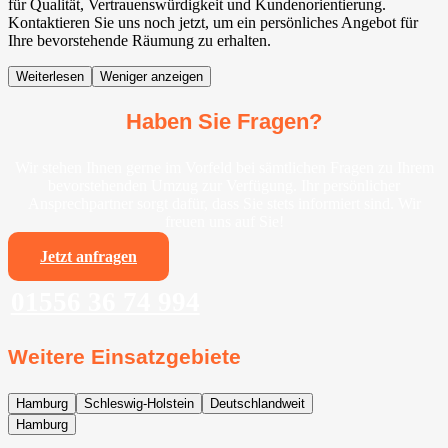
für Qualität, Vertrauenswürdigkeit und Kundenorientierung.
Kontaktieren Sie uns noch jetzt, um ein persönliches Angebot für
Ihre bevorstehende Räumung zu erhalten.
Weiterlesen
Weniger anzeigen
Haben Sie Fragen?
Wir stehen Ihnen gerne im Vorfeld bei sämtlichen Fragen zu Ihrem
bevorstehenden Umzug zur Verfügung. Ihr persönlicher
Ansprechpartner sorgt dafür, dass Sie stets informiert sind. Wir
freuen uns auf Sie!
Jetzt anfragen
01556 36 74 994
Weitere Einsatzgebiete
Hamburg
Schleswig-Holstein
Deutschlandweit
Hamburg