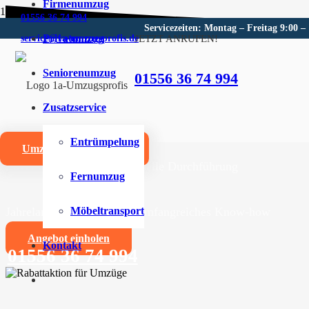
Firmenumzug
01556 36 74 994
Servicezeiten: Montag – Freitag 9:00 –
Privatumzug
JETZT ANRUFEN!
service@1a-umzugsprofis.de
Umzugsunternehmen für Luth
Seniorenumzug
01556 36 74 994
Wir sind Ihr kompetentes Umzugsunternehmen für Luthe
Zusatzservice
Umzüge aller Art für Privat- und Firmenkunden
Entrümpelung
Umzugskostenrechner
Zuverlässige und professionelle Durchführung
Fernumzug
Jahrelange Erfahrung und umfangreiches Know-how
Möbeltransport
Angebot einholen
Kontakt
01556 36 74 994