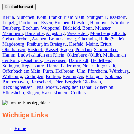
Deutschlandweit
Berlin⁠
,
München
,
Köln⁠
,
Frankfurt am Main
,
Stuttgart
,
Düsseldorf
,
Leipzig
,
Dortmund
,
Essen
,
Bremen
,
Dresden
,
Hannover
,
Nürnberg
,
Duisburg⁠
,
Bochum
,
Wuppertal⁠
,
Bielefeld⁠
,
Bonn⁠
,
Münster⁠
,
Mannheim
,
Karlsruhe
,
Augsburg
,
Wiesbaden⁠
,
Mönchengladbach⁠
,
Gelsenkirchen⁠
,
Aachen⁠
,
Braunschweig
,
Chemnitz⁠
,
Halle (Saale)
⁠,
Magdeburg
,
Freiburg im Breisgau
⁠,
Krefeld⁠
,
Mainz⁠
,
Erfurt
,
Oberhausen⁠
,
Rostock⁠
,
Kassel⁠
,
Hagen
,
Potsdam
,
Saarbrücken⁠
,
Hamm
,
Ludwigshafen am Rhein
⁠,
Oldenburg (Oldb)
,
Mülheim an
der Ruhr
,
Osnabrück⁠
,
Leverkusen
,
Darmstadt⁠
,
Heidelberg
,
Solingen
,
Regensburg
,
Herne⁠
,
Paderborn
,
Neuss
,
Ingolstadt
,
Offenbach am Main
,
Fürth⁠
,
Heilbronn
,
Ulm⁠
,
Pforzheim
,
Würzburg
,
Wolfsburg⁠
,
Göttingen
,
Bottrop
,
Reutlingen
,
Erlangen⁠
,
Koblenz
,
Bremerhaven⁠
,
Remscheid
,
Trier⁠
,
Bergisch Gladbach
,
Recklinghausen
,
Jena⁠
,
Moers⁠
,
Salzgitter⁠
,
Hanau
,
Gütersloh
,
Hildesheim⁠
,
Siegen⁠
,
Kaiserslautern⁠
,
Cottbus⁠
Wichtige Links
Home