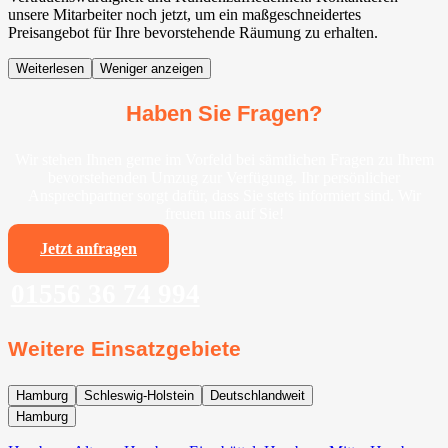
unsere Mitarbeiter noch jetzt, um ein maßgeschneidertes
Preisangebot für Ihre bevorstehende Räumung zu erhalten.
Weiterlesen
Weniger anzeigen
Haben Sie Fragen?
Wir stehen Ihnen gerne im Vorfeld bei sämtlichen Fragen zu Ihrem
bevorstehenden Umzug zur Verfügung. Ihr persönlicher
Ansprechpartner sorgt dafür, dass Sie stets informiert sind. Wir
freuen uns auf Sie!
Jetzt anfragen
01556 36 74 994
Weitere Einsatzgebiete
Hamburg
Schleswig-Holstein
Deutschlandweit
Hamburg