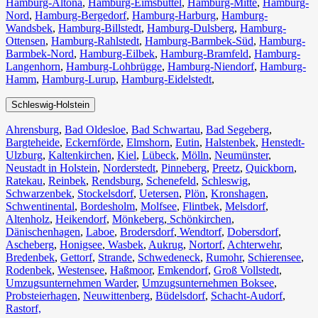
Hamburg-Altona
,
Hamburg-Eimsbüttel
,
Hamburg-Mitte
,
Hamburg-
Nord
,
Hamburg-Bergedorf
,
Hamburg-Harburg
,
Hamburg-
Wandsbek
,
Hamburg-Billstedt
,
Hamburg-Dulsberg
,
Hamburg-
Ottensen
,
Hamburg-Rahlstedt
,
Hamburg-Barmbek-Süd
,
Hamburg-
Barmbek-Nord
,
Hamburg-Eilbek
,
Hamburg-Bramfeld
,
Hamburg-
Langenhorn
,
Hamburg-Lohbrügge
,
Hamburg-Niendorf
,
Hamburg-
Hamm
,
Hamburg-Lurup
,
Hamburg-Eidelstedt
,
Schleswig-Holstein
Ahrensburg
,
Bad Oldesloe
,
Bad Schwartau
,
Bad Segeberg
,
Bargteheide
,
Eckernförde
,
Elmshorn
,
Eutin
,
Halstenbek
,
Henstedt-
Ulzburg
,
Kaltenkirchen
,
Kiel
,
Lübeck
,
Mölln
,
Neumünster
,
Neustadt in Holstein
,
Norderstedt
,
Pinneberg
,
Preetz
,
Quickborn
,
Ratekau
,
Reinbek
,
Rendsburg
,
Schenefeld
,
Schleswig
,
Schwarzenbek
,
Stockelsdorf
,
Uetersen
,
Plön
,
Kronshagen
,
Schwentinental
,
Bordesholm
,
Molfsee
,
Flintbek
,
Melsdorf
,
Altenholz
,
Heikendorf
,
Mönkeberg
,
Schönkirchen
,
Dänischenhagen
,
Laboe
,
Brodersdorf
,
Wendtorf
,
Dobersdorf
,
Ascheberg
,
Honigsee
,
Wasbek
,
Aukrug
,
Nortorf
,
Achterwehr
,
Bredenbek
,
Gettorf
,
Strande
,
Schwedeneck
,
Rumohr
,
Schierensee
,
Rodenbek
,
Westensee
,
Haßmoor
,
Emkendorf
,
Groß Vollstedt
,
Umzugsunternehmen Warder
,
Umzugsunternehmen Boksee
,
Probsteierhagen
,
Neuwittenberg
,
Büdelsdorf
,
Schacht-Audorf
,
Rastorf,