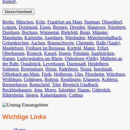
Rastorf,
Deutschlandweit
Berlin⁠
,
München
,
Köln⁠
,
Frankfurt am Main
,
Stuttgart
,
Düsseldorf
,
Leipzig
,
Dortmund
,
Essen
,
Bremen
,
Dresden
,
Hannover
,
Nürnberg
,
Duisburg⁠
,
Bochum
,
Wuppertal⁠
,
Bielefeld⁠
,
Bonn⁠
,
Münster⁠
,
Mannheim
,
Karlsruhe
,
Augsburg
,
Wiesbaden⁠
,
Mönchengladbach⁠
,
Gelsenkirchen⁠
,
Aachen⁠
,
Braunschweig
,
Chemnitz⁠
,
Halle (Saale)
⁠,
Magdeburg
,
Freiburg im Breisgau
⁠,
Krefeld⁠
,
Mainz⁠
,
Erfurt
,
Oberhausen⁠
,
Rostock⁠
,
Kassel⁠
,
Hagen
,
Potsdam
,
Saarbrücken⁠
,
Hamm
,
Ludwigshafen am Rhein
⁠,
Oldenburg (Oldb)
,
Mülheim an
der Ruhr
,
Osnabrück⁠
,
Leverkusen
,
Darmstadt⁠
,
Heidelberg
,
Solingen
,
Regensburg
,
Herne⁠
,
Paderborn
,
Neuss
,
Ingolstadt
,
Offenbach am Main
,
Fürth⁠
,
Heilbronn
,
Ulm⁠
,
Pforzheim
,
Würzburg
,
Wolfsburg⁠
,
Göttingen
,
Bottrop
,
Reutlingen
,
Erlangen⁠
,
Koblenz
,
Bremerhaven⁠
,
Remscheid
,
Trier⁠
,
Bergisch Gladbach
,
Recklinghausen
,
Jena⁠
,
Moers⁠
,
Salzgitter⁠
,
Hanau
,
Gütersloh
,
Hildesheim⁠
,
Siegen⁠
,
Kaiserslautern⁠
,
Cottbus⁠
Wichtige Links
Home