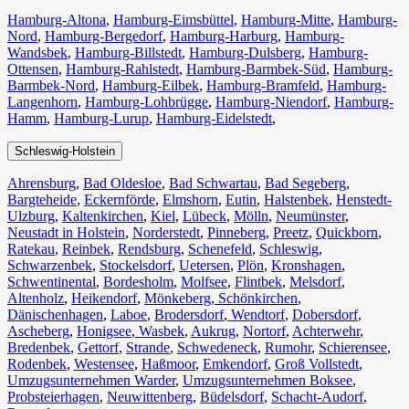
Hamburg-Altona
,
Hamburg-Eimsbüttel
,
Hamburg-Mitte
,
Hamburg-
Nord
,
Hamburg-Bergedorf
,
Hamburg-Harburg
,
Hamburg-
Wandsbek
,
Hamburg-Billstedt
,
Hamburg-Dulsberg
,
Hamburg-
Ottensen
,
Hamburg-Rahlstedt
,
Hamburg-Barmbek-Süd
,
Hamburg-
Barmbek-Nord
,
Hamburg-Eilbek
,
Hamburg-Bramfeld
,
Hamburg-
Langenhorn
,
Hamburg-Lohbrügge
,
Hamburg-Niendorf
,
Hamburg-
Hamm
,
Hamburg-Lurup
,
Hamburg-Eidelstedt
,
Schleswig-Holstein
Ahrensburg
,
Bad Oldesloe
,
Bad Schwartau
,
Bad Segeberg
,
Bargteheide
,
Eckernförde
,
Elmshorn
,
Eutin
,
Halstenbek
,
Henstedt-
Ulzburg
,
Kaltenkirchen
,
Kiel
,
Lübeck
,
Mölln
,
Neumünster
,
Neustadt in Holstein
,
Norderstedt
,
Pinneberg
,
Preetz
,
Quickborn
,
Ratekau
,
Reinbek
,
Rendsburg
,
Schenefeld
,
Schleswig
,
Schwarzenbek
,
Stockelsdorf
,
Uetersen
,
Plön
,
Kronshagen
,
Schwentinental
,
Bordesholm
,
Molfsee
,
Flintbek
,
Melsdorf
,
Altenholz
,
Heikendorf
,
Mönkeberg
,
Schönkirchen
,
Dänischenhagen
,
Laboe
,
Brodersdorf
,
Wendtorf
,
Dobersdorf
,
Ascheberg
,
Honigsee
,
Wasbek
,
Aukrug
,
Nortorf
,
Achterwehr
,
Bredenbek
,
Gettorf
,
Strande
,
Schwedeneck
,
Rumohr
,
Schierensee
,
Rodenbek
,
Westensee
,
Haßmoor
,
Emkendorf
,
Groß Vollstedt
,
Umzugsunternehmen Warder
,
Umzugsunternehmen Boksee
,
Probsteierhagen
,
Neuwittenberg
,
Büdelsdorf
,
Schacht-Audorf
,