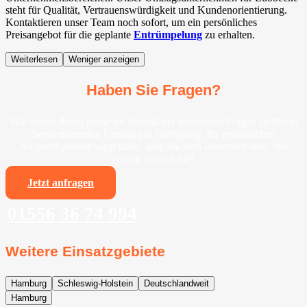
steht für Qualität, Vertrauenswürdigkeit und Kundenorientierung.
Kontaktieren unser Team noch sofort, um ein persönliches
Preisangebot für die geplante
Entrümpelung
zu erhalten.
Weiterlesen
Weniger anzeigen
Haben Sie Fragen?
Wir stehen Ihnen gerne im Vorfeld bei sämtlichen Fragen zu Ihrem
bevorstehenden Umzug zur Verfügung. Ihr persönlicher
Ansprechpartner sorgt dafür, dass Sie stets informiert sind. Wir
freuen uns auf Sie!
Jetzt anfragen
01556 36 74 994
Weitere Einsatzgebiete
Hamburg
Schleswig-Holstein
Deutschlandweit
Hamburg