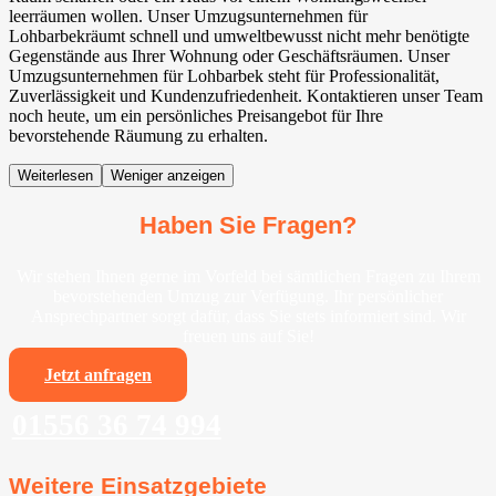
leerräumen wollen. Unser Umzugsunternehmen für
Lohbarbekräumt schnell und umweltbewusst nicht mehr benötigte
Gegenstände aus Ihrer Wohnung oder Geschäftsräumen. Unser
Umzugsunternehmen für Lohbarbek steht für Professionalität,
Zuverlässigkeit und Kundenzufriedenheit. Kontaktieren unser Team
noch heute, um ein persönliches Preisangebot für Ihre
bevorstehende Räumung zu erhalten.
Weiterlesen
Weniger anzeigen
Haben Sie Fragen?
Wir stehen Ihnen gerne im Vorfeld bei sämtlichen Fragen zu Ihrem
bevorstehenden Umzug zur Verfügung. Ihr persönlicher
Ansprechpartner sorgt dafür, dass Sie stets informiert sind. Wir
freuen uns auf Sie!
Jetzt anfragen
01556 36 74 994
Weitere Einsatzgebiete