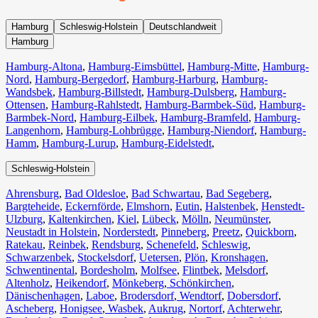
Hamburg
Schleswig-Holstein
Deutschlandweit
Hamburg
Hamburg-Altona
,
Hamburg-Eimsbüttel
,
Hamburg-Mitte
,
Hamburg-
Nord
,
Hamburg-Bergedorf
,
Hamburg-Harburg
,
Hamburg-
Wandsbek
,
Hamburg-Billstedt
,
Hamburg-Dulsberg
,
Hamburg-
Ottensen
,
Hamburg-Rahlstedt
,
Hamburg-Barmbek-Süd
,
Hamburg-
Barmbek-Nord
,
Hamburg-Eilbek
,
Hamburg-Bramfeld
,
Hamburg-
Langenhorn
,
Hamburg-Lohbrügge
,
Hamburg-Niendorf
,
Hamburg-
Hamm
,
Hamburg-Lurup
,
Hamburg-Eidelstedt
,
Schleswig-Holstein
Ahrensburg
,
Bad Oldesloe
,
Bad Schwartau
,
Bad Segeberg
,
Bargteheide
,
Eckernförde
,
Elmshorn
,
Eutin
,
Halstenbek
,
Henstedt-
Ulzburg
,
Kaltenkirchen
,
Kiel
,
Lübeck
,
Mölln
,
Neumünster
,
Neustadt in Holstein
,
Norderstedt
,
Pinneberg
,
Preetz
,
Quickborn
,
Ratekau
,
Reinbek
,
Rendsburg
,
Schenefeld
,
Schleswig
,
Schwarzenbek
,
Stockelsdorf
,
Uetersen
,
Plön
,
Kronshagen
,
Schwentinental
,
Bordesholm
,
Molfsee
,
Flintbek
,
Melsdorf
,
Altenholz
,
Heikendorf
,
Mönkeberg
,
Schönkirchen
,
Dänischenhagen
,
Laboe
,
Brodersdorf
,
Wendtorf
,
Dobersdorf
,
Ascheberg
,
Honigsee
,
Wasbek
,
Aukrug
,
Nortorf
,
Achterwehr
,