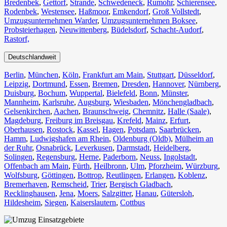
Bredenbek
,
Gettorf
,
Strande
,
Schwedeneck
,
Rumohr
,
Schierensee
,
Rodenbek
,
Westensee
,
Haßmoor
,
Emkendorf
,
Groß Vollstedt
,
Umzugsunternehmen Warder
,
Umzugsunternehmen Boksee
,
Probsteierhagen
,
Neuwittenberg
,
Büdelsdorf
,
Schacht-Audorf
,
Rastorf,
Deutschlandweit
Berlin⁠
,
München
,
Köln⁠
,
Frankfurt am Main
,
Stuttgart
,
Düsseldorf
,
Leipzig
,
Dortmund
,
Essen
,
Bremen
,
Dresden
,
Hannover
,
Nürnberg
,
Duisburg⁠
,
Bochum
,
Wuppertal⁠
,
Bielefeld⁠
,
Bonn⁠
,
Münster⁠
,
Mannheim
,
Karlsruhe
,
Augsburg
,
Wiesbaden⁠
,
Mönchengladbach⁠
,
Gelsenkirchen⁠
,
Aachen⁠
,
Braunschweig
,
Chemnitz⁠
,
Halle (Saale)
⁠,
Magdeburg
,
Freiburg im Breisgau
⁠,
Krefeld⁠
,
Mainz⁠
,
Erfurt
,
Oberhausen⁠
,
Rostock⁠
,
Kassel⁠
,
Hagen
,
Potsdam
,
Saarbrücken⁠
,
Hamm
,
Ludwigshafen am Rhein
⁠,
Oldenburg (Oldb)
,
Mülheim an
der Ruhr
,
Osnabrück⁠
,
Leverkusen
,
Darmstadt⁠
,
Heidelberg
,
Solingen
,
Regensburg
,
Herne⁠
,
Paderborn
,
Neuss
,
Ingolstadt
,
Offenbach am Main
,
Fürth⁠
,
Heilbronn
,
Ulm⁠
,
Pforzheim
,
Würzburg
,
Wolfsburg⁠
,
Göttingen
,
Bottrop
,
Reutlingen
,
Erlangen⁠
,
Koblenz
,
Bremerhaven⁠
,
Remscheid
,
Trier⁠
,
Bergisch Gladbach
,
Recklinghausen
,
Jena⁠
,
Moers⁠
,
Salzgitter⁠
,
Hanau
,
Gütersloh
,
Hildesheim⁠
,
Siegen⁠
,
Kaiserslautern⁠
,
Cottbus⁠