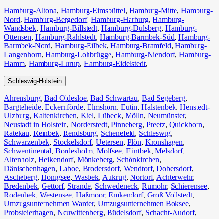
Hamburg-Altona
,
Hamburg-Eimsbüttel
,
Hamburg-Mitte
,
Hamburg-
Nord
,
Hamburg-Bergedorf
,
Hamburg-Harburg
,
Hamburg-
Wandsbek
,
Hamburg-Billstedt
,
Hamburg-Dulsberg
,
Hamburg-
Ottensen
,
Hamburg-Rahlstedt
,
Hamburg-Barmbek-Süd
,
Hamburg-
Barmbek-Nord
,
Hamburg-Eilbek
,
Hamburg-Bramfeld
,
Hamburg-
Langenhorn
,
Hamburg-Lohbrügge
,
Hamburg-Niendorf
,
Hamburg-
Hamm
,
Hamburg-Lurup
,
Hamburg-Eidelstedt
,
Schleswig-Holstein
Ahrensburg
,
Bad Oldesloe
,
Bad Schwartau
,
Bad Segeberg
,
Bargteheide
,
Eckernförde
,
Elmshorn
,
Eutin
,
Halstenbek
,
Henstedt-
Ulzburg
,
Kaltenkirchen
,
Kiel
,
Lübeck
,
Mölln
,
Neumünster
,
Neustadt in Holstein
,
Norderstedt
,
Pinneberg
,
Preetz
,
Quickborn
,
Ratekau
,
Reinbek
,
Rendsburg
,
Schenefeld
,
Schleswig
,
Schwarzenbek
,
Stockelsdorf
,
Uetersen
,
Plön
,
Kronshagen
,
Schwentinental
,
Bordesholm
,
Molfsee
,
Flintbek
,
Melsdorf
,
Altenholz
,
Heikendorf
,
Mönkeberg
,
Schönkirchen
,
Dänischenhagen
,
Laboe
,
Brodersdorf
,
Wendtorf
,
Dobersdorf
,
Ascheberg
,
Honigsee
,
Wasbek
,
Aukrug
,
Nortorf
,
Achterwehr
,
Bredenbek
,
Gettorf
,
Strande
,
Schwedeneck
,
Rumohr
,
Schierensee
,
Rodenbek
,
Westensee
,
Haßmoor
,
Emkendorf
,
Groß Vollstedt
,
Umzugsunternehmen Warder
,
Umzugsunternehmen Boksee
,
Probsteierhagen
,
Neuwittenberg
,
Büdelsdorf
,
Schacht-Audorf
,