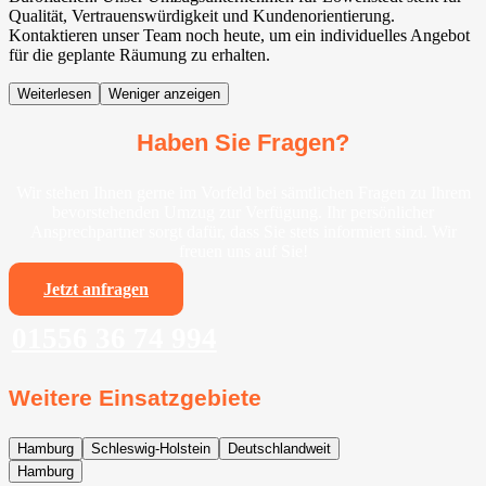
Qualität, Vertrauenswürdigkeit und Kundenorientierung.
Kontaktieren unser Team noch heute, um ein individuelles Angebot
für die geplante Räumung zu erhalten.
Weiterlesen
Weniger anzeigen
Haben Sie Fragen?
Wir stehen Ihnen gerne im Vorfeld bei sämtlichen Fragen zu Ihrem
bevorstehenden Umzug zur Verfügung. Ihr persönlicher
Ansprechpartner sorgt dafür, dass Sie stets informiert sind. Wir
freuen uns auf Sie!
Jetzt anfragen
01556 36 74 994
Weitere Einsatzgebiete
Hamburg
Schleswig-Holstein
Deutschlandweit
Hamburg