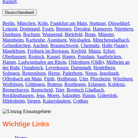
Rastorf,
Deutschlandweit
Berlin⁠
,
München
,
Köln⁠
,
Frankfurt am Main
,
Stuttgart
,
Düsseldorf
,
Leipzig
,
Dortmund
,
Essen
,
Bremen
,
Dresden
,
Hannover
,
Nürnberg
,
Duisburg⁠
,
Bochum
,
Wuppertal⁠
,
Bielefeld⁠
,
Bonn⁠
,
Münster⁠
,
Mannheim
,
Karlsruhe
,
Augsburg
,
Wiesbaden⁠
,
Mönchengladbach⁠
,
Gelsenkirchen⁠
,
Aachen⁠
,
Braunschweig
,
Chemnitz⁠
,
Halle (Saale)
⁠,
Magdeburg
,
Freiburg im Breisgau
⁠,
Krefeld⁠
,
Mainz⁠
,
Erfurt
,
Oberhausen⁠
,
Rostock⁠
,
Kassel⁠
,
Hagen
,
Potsdam
,
Saarbrücken⁠
,
Hamm
,
Ludwigshafen am Rhein
⁠,
Oldenburg (Oldb)
,
Mülheim an
der Ruhr
,
Osnabrück⁠
,
Leverkusen
,
Darmstadt⁠
,
Heidelberg
,
Solingen
,
Regensburg
,
Herne⁠
,
Paderborn
,
Neuss
,
Ingolstadt
,
Offenbach am Main
,
Fürth⁠
,
Heilbronn
,
Ulm⁠
,
Pforzheim
,
Würzburg
,
Wolfsburg⁠
,
Göttingen
,
Bottrop
,
Reutlingen
,
Erlangen⁠
,
Koblenz
,
Bremerhaven⁠
,
Remscheid
,
Trier⁠
,
Bergisch Gladbach
,
Recklinghausen
,
Jena⁠
,
Moers⁠
,
Salzgitter⁠
,
Hanau
,
Gütersloh
,
Hildesheim⁠
,
Siegen⁠
,
Kaiserslautern⁠
,
Cottbus⁠
Wichtige Links
Home