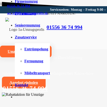
Firmenumzug
01556 36 74 994
Servicezeiten: Montag – Freitag 9:00 –
Privatumzug
JETZT ANRUFEN!
service@1a-umzugsprofis.de
Umzugsunternehmen für Loc
Seniorenumzug
01556 36 74 994
Wir sind Ihr kompetentes Umzugsunternehmen für Lock
Zusatzservice
Umzüge aller Art für Privat- und Firmenkunden
Entrümpelung
Umzugskostenrechner
Zuverlässige und professionelle Durchführung
Fernumzug
Jahrelange Erfahrung und umfangreiches Know-how
Möbeltransport
Angebot einholen
Kontakt
01556 36 74 994