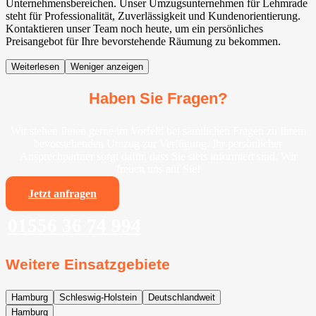
Unternehmensbereichen. Unser Umzugsunternehmen für Lehmrade
steht für Professionalität, Zuverlässigkeit und Kundenorientierung.
Kontaktieren unser Team noch heute, um ein persönliches
Preisangebot für Ihre bevorstehende Räumung zu bekommen.
Weiterlesen
Weniger anzeigen
Haben Sie Fragen?
Wir stehen Ihnen gerne im Vorfeld bei sämtlichen Fragen zu Ihrem
bevorstehenden Umzug zur Verfügung. Ihr persönlicher
Ansprechpartner sorgt dafür, dass Sie stets informiert sind. Wir
freuen uns auf Sie!
Jetzt anfragen
01556 36 74 994
Weitere Einsatzgebiete
Hamburg
Schleswig-Holstein
Deutschlandweit
Hamburg