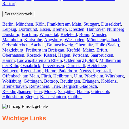
Rastorf,
Deutschlandweit
Berlin⁠
,
München
,
Köln⁠
,
Frankfurt am Main
,
Stuttgart
,
Düsseldorf
,
Leipzig
,
Dortmund
,
Essen
,
Bremen
,
Dresden
,
Hannover
,
Nürnberg
,
Duisburg⁠
,
Bochum
,
Wuppertal⁠
,
Bielefeld⁠
,
Bonn⁠
,
Münster⁠
,
Mannheim
,
Karlsruhe
,
Augsburg
,
Wiesbaden⁠
,
Mönchengladbach⁠
,
Gelsenkirchen⁠
,
Aachen⁠
,
Braunschweig
,
Chemnitz⁠
,
Halle (Saale)
⁠,
Magdeburg
,
Freiburg im Breisgau
⁠,
Krefeld⁠
,
Mainz⁠
,
Erfurt
,
Oberhausen⁠
,
Rostock⁠
,
Kassel⁠
,
Hagen
,
Potsdam
,
Saarbrücken⁠
,
Hamm
,
Ludwigshafen am Rhein
⁠,
Oldenburg (Oldb)
,
Mülheim an
der Ruhr
,
Osnabrück⁠
,
Leverkusen
,
Darmstadt⁠
,
Heidelberg
,
Solingen
,
Regensburg
,
Herne⁠
,
Paderborn
,
Neuss
,
Ingolstadt
,
Offenbach am Main
,
Fürth⁠
,
Heilbronn
,
Ulm⁠
,
Pforzheim
,
Würzburg
,
Wolfsburg⁠
,
Göttingen
,
Bottrop
,
Reutlingen
,
Erlangen⁠
,
Koblenz
,
Bremerhaven⁠
,
Remscheid
,
Trier⁠
,
Bergisch Gladbach
,
Recklinghausen
,
Jena⁠
,
Moers⁠
,
Salzgitter⁠
,
Hanau
,
Gütersloh
,
Hildesheim⁠
,
Siegen⁠
,
Kaiserslautern⁠
,
Cottbus⁠
Wichtige Links