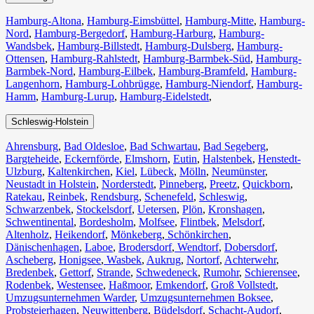
Hamburg-Altona
,
Hamburg-Eimsbüttel
,
Hamburg-Mitte
,
Hamburg-
Nord
,
Hamburg-Bergedorf
,
Hamburg-Harburg
,
Hamburg-
Wandsbek
,
Hamburg-Billstedt
,
Hamburg-Dulsberg
,
Hamburg-
Ottensen
,
Hamburg-Rahlstedt
,
Hamburg-Barmbek-Süd
,
Hamburg-
Barmbek-Nord
,
Hamburg-Eilbek
,
Hamburg-Bramfeld
,
Hamburg-
Langenhorn
,
Hamburg-Lohbrügge
,
Hamburg-Niendorf
,
Hamburg-
Hamm
,
Hamburg-Lurup
,
Hamburg-Eidelstedt
,
Schleswig-Holstein
Ahrensburg
,
Bad Oldesloe
,
Bad Schwartau
,
Bad Segeberg
,
Bargteheide
,
Eckernförde
,
Elmshorn
,
Eutin
,
Halstenbek
,
Henstedt-
Ulzburg
,
Kaltenkirchen
,
Kiel
,
Lübeck
,
Mölln
,
Neumünster
,
Neustadt in Holstein
,
Norderstedt
,
Pinneberg
,
Preetz
,
Quickborn
,
Ratekau
,
Reinbek
,
Rendsburg
,
Schenefeld
,
Schleswig
,
Schwarzenbek
,
Stockelsdorf
,
Uetersen
,
Plön
,
Kronshagen
,
Schwentinental
,
Bordesholm
,
Molfsee
,
Flintbek
,
Melsdorf
,
Altenholz
,
Heikendorf
,
Mönkeberg
,
Schönkirchen
,
Dänischenhagen
,
Laboe
,
Brodersdorf
,
Wendtorf
,
Dobersdorf
,
Ascheberg
,
Honigsee
,
Wasbek
,
Aukrug
,
Nortorf
,
Achterwehr
,
Bredenbek
,
Gettorf
,
Strande
,
Schwedeneck
,
Rumohr
,
Schierensee
,
Rodenbek
,
Westensee
,
Haßmoor
,
Emkendorf
,
Groß Vollstedt
,
Umzugsunternehmen Warder
,
Umzugsunternehmen Boksee
,
Probsteierhagen
,
Neuwittenberg
,
Büdelsdorf
,
Schacht-Audorf
,