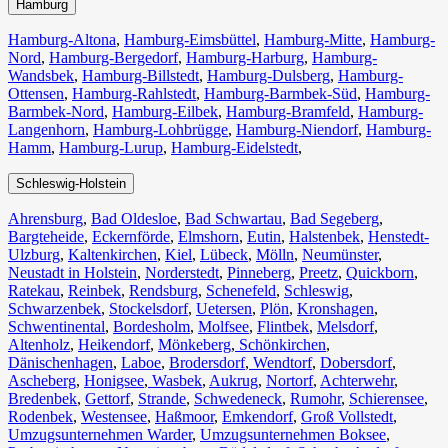
Hamburg
Hamburg-Altona
,
Hamburg-Eimsbüttel
,
Hamburg-Mitte
,
Hamburg-
Nord
,
Hamburg-Bergedorf
,
Hamburg-Harburg
,
Hamburg-
Wandsbek
,
Hamburg-Billstedt
,
Hamburg-Dulsberg
,
Hamburg-
Ottensen
,
Hamburg-Rahlstedt
,
Hamburg-Barmbek-Süd
,
Hamburg-
Barmbek-Nord
,
Hamburg-Eilbek
,
Hamburg-Bramfeld
,
Hamburg-
Langenhorn
,
Hamburg-Lohbrügge
,
Hamburg-Niendorf
,
Hamburg-
Hamm
,
Hamburg-Lurup
,
Hamburg-Eidelstedt
,
Schleswig-Holstein
Ahrensburg
,
Bad Oldesloe
,
Bad Schwartau
,
Bad Segeberg
,
Bargteheide
,
Eckernförde
,
Elmshorn
,
Eutin
,
Halstenbek
,
Henstedt-
Ulzburg
,
Kaltenkirchen
,
Kiel
,
Lübeck
,
Mölln
,
Neumünster
,
Neustadt in Holstein
,
Norderstedt
,
Pinneberg
,
Preetz
,
Quickborn
,
Ratekau
,
Reinbek
,
Rendsburg
,
Schenefeld
,
Schleswig
,
Schwarzenbek
,
Stockelsdorf
,
Uetersen
,
Plön
,
Kronshagen
,
Schwentinental
,
Bordesholm
,
Molfsee
,
Flintbek
,
Melsdorf
,
Altenholz
,
Heikendorf
,
Mönkeberg
,
Schönkirchen
,
Dänischenhagen
,
Laboe
,
Brodersdorf
,
Wendtorf
,
Dobersdorf
,
Ascheberg
,
Honigsee
,
Wasbek
,
Aukrug
,
Nortorf
,
Achterwehr
,
Bredenbek
,
Gettorf
,
Strande
,
Schwedeneck
,
Rumohr
,
Schierensee
,
Rodenbek
,
Westensee
,
Haßmoor
,
Emkendorf
,
Groß Vollstedt
,
Umzugsunternehmen Warder
,
Umzugsunternehmen Boksee
,