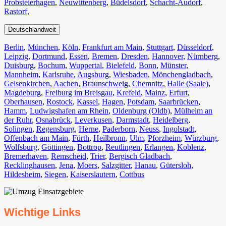
Probsteierhagen
,
Neuwittenberg
,
Büdelsdorf
,
Schacht-Audorf
,
Rastorf,
Deutschlandweit
Berlin⁠
,
München
,
Köln⁠
,
Frankfurt am Main
,
Stuttgart
,
Düsseldorf
,
Leipzig
,
Dortmund
,
Essen
,
Bremen
,
Dresden
,
Hannover
,
Nürnberg
,
Duisburg⁠
,
Bochum
,
Wuppertal⁠
,
Bielefeld⁠
,
Bonn⁠
,
Münster⁠
,
Mannheim
,
Karlsruhe
,
Augsburg
,
Wiesbaden⁠
,
Mönchengladbach⁠
,
Gelsenkirchen⁠
,
Aachen⁠
,
Braunschweig
,
Chemnitz⁠
,
Halle (Saale)
⁠,
Magdeburg
,
Freiburg im Breisgau
⁠,
Krefeld⁠
,
Mainz⁠
,
Erfurt
,
Oberhausen⁠
,
Rostock⁠
,
Kassel⁠
,
Hagen
,
Potsdam
,
Saarbrücken⁠
,
Hamm
,
Ludwigshafen am Rhein
⁠,
Oldenburg (Oldb)
,
Mülheim an
der Ruhr
,
Osnabrück⁠
,
Leverkusen
,
Darmstadt⁠
,
Heidelberg
,
Solingen
,
Regensburg
,
Herne⁠
,
Paderborn
,
Neuss
,
Ingolstadt
,
Offenbach am Main
,
Fürth⁠
,
Heilbronn
,
Ulm⁠
,
Pforzheim
,
Würzburg
,
Wolfsburg⁠
,
Göttingen
,
Bottrop
,
Reutlingen
,
Erlangen⁠
,
Koblenz
,
Bremerhaven⁠
,
Remscheid
,
Trier⁠
,
Bergisch Gladbach
,
Recklinghausen
,
Jena⁠
,
Moers⁠
,
Salzgitter⁠
,
Hanau
,
Gütersloh
,
Hildesheim⁠
,
Siegen⁠
,
Kaiserslautern⁠
,
Cottbus⁠
Wichtige Links