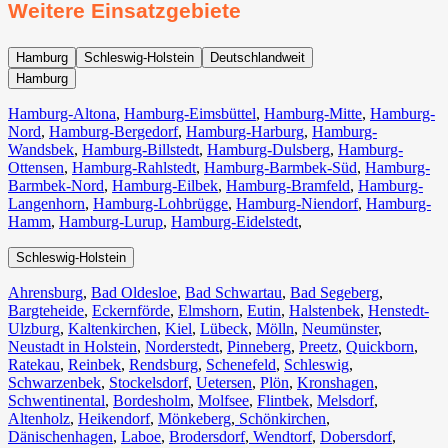
Weitere Einsatzgebiete
Hamburg
Schleswig-Holstein
Deutschlandweit
Hamburg
Hamburg-Altona
,
Hamburg-Eimsbüttel
,
Hamburg-Mitte
,
Hamburg-
Nord
,
Hamburg-Bergedorf
,
Hamburg-Harburg
,
Hamburg-
Wandsbek
,
Hamburg-Billstedt
,
Hamburg-Dulsberg
,
Hamburg-
Ottensen
,
Hamburg-Rahlstedt
,
Hamburg-Barmbek-Süd
,
Hamburg-
Barmbek-Nord
,
Hamburg-Eilbek
,
Hamburg-Bramfeld
,
Hamburg-
Langenhorn
,
Hamburg-Lohbrügge
,
Hamburg-Niendorf
,
Hamburg-
Hamm
,
Hamburg-Lurup
,
Hamburg-Eidelstedt
,
Schleswig-Holstein
Ahrensburg
,
Bad Oldesloe
,
Bad Schwartau
,
Bad Segeberg
,
Bargteheide
,
Eckernförde
,
Elmshorn
,
Eutin
,
Halstenbek
,
Henstedt-
Ulzburg
,
Kaltenkirchen
,
Kiel
,
Lübeck
,
Mölln
,
Neumünster
,
Neustadt in Holstein
,
Norderstedt
,
Pinneberg
,
Preetz
,
Quickborn
,
Ratekau
,
Reinbek
,
Rendsburg
,
Schenefeld
,
Schleswig
,
Schwarzenbek
,
Stockelsdorf
,
Uetersen
,
Plön
,
Kronshagen
,
Schwentinental
,
Bordesholm
,
Molfsee
,
Flintbek
,
Melsdorf
,
Altenholz
,
Heikendorf
,
Mönkeberg
,
Schönkirchen
,
Dänischenhagen
,
Laboe
,
Brodersdorf
,
Wendtorf
,
Dobersdorf
,