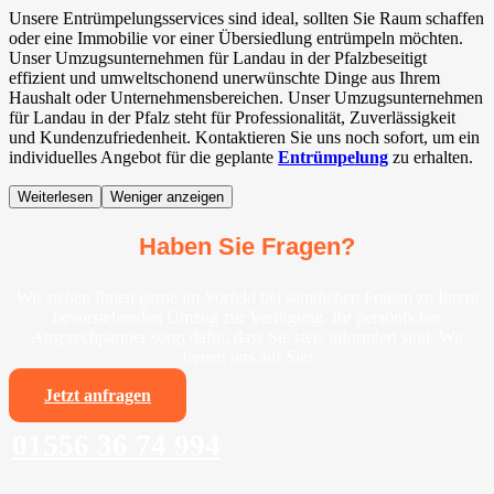
Unsere Entrümpelungsservices sind ideal, sollten Sie Raum schaffen
oder eine Immobilie vor einer Übersiedlung entrümpeln möchten.
Unser Umzugsunternehmen für Landau in der Pfalzbeseitigt
effizient und umweltschonend unerwünschte Dinge aus Ihrem
Haushalt oder Unternehmensbereichen. Unser Umzugsunternehmen
für Landau in der Pfalz steht für Professionalität, Zuverlässigkeit
und Kundenzufriedenheit. Kontaktieren Sie uns noch sofort, um ein
individuelles Angebot für die geplante
Entrümpelung
zu erhalten.
Weiterlesen
Weniger anzeigen
Haben Sie Fragen?
Wir stehen Ihnen gerne im Vorfeld bei sämtlichen Fragen zu Ihrem
bevorstehenden Umzug zur Verfügung. Ihr persönlicher
Ansprechpartner sorgt dafür, dass Sie stets informiert sind. Wir
freuen uns auf Sie!
Jetzt anfragen
01556 36 74 994