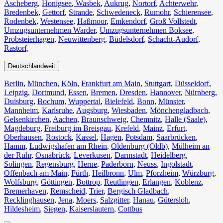
Ascheberg
,
Honigsee
,
Wasbek
,
Aukrug
,
Nortorf
,
Achterwehr
,
Bredenbek
,
Gettorf
,
Strande
,
Schwedeneck
,
Rumohr
,
Schierensee
,
Rodenbek
,
Westensee
,
Haßmoor
,
Emkendorf
,
Groß Vollstedt
,
Umzugsunternehmen Warder
,
Umzugsunternehmen Boksee
,
Probsteierhagen
,
Neuwittenberg
,
Büdelsdorf
,
Schacht-Audorf
,
Rastorf,
Deutschlandweit
Berlin⁠
,
München
,
Köln⁠
,
Frankfurt am Main
,
Stuttgart
,
Düsseldorf
,
Leipzig
,
Dortmund
,
Essen
,
Bremen
,
Dresden
,
Hannover
,
Nürnberg
,
Duisburg⁠
,
Bochum
,
Wuppertal⁠
,
Bielefeld⁠
,
Bonn⁠
,
Münster⁠
,
Mannheim
,
Karlsruhe
,
Augsburg
,
Wiesbaden⁠
,
Mönchengladbach⁠
,
Gelsenkirchen⁠
,
Aachen⁠
,
Braunschweig
,
Chemnitz⁠
,
Halle (Saale)
⁠,
Magdeburg
,
Freiburg im Breisgau
⁠,
Krefeld⁠
,
Mainz⁠
,
Erfurt
,
Oberhausen⁠
,
Rostock⁠
,
Kassel⁠
,
Hagen
,
Potsdam
,
Saarbrücken⁠
,
Hamm
,
Ludwigshafen am Rhein
⁠,
Oldenburg (Oldb)
,
Mülheim an
der Ruhr
,
Osnabrück⁠
,
Leverkusen
,
Darmstadt⁠
,
Heidelberg
,
Solingen
,
Regensburg
,
Herne⁠
,
Paderborn
,
Neuss
,
Ingolstadt
,
Offenbach am Main
,
Fürth⁠
,
Heilbronn
,
Ulm⁠
,
Pforzheim
,
Würzburg
,
Wolfsburg⁠
,
Göttingen
,
Bottrop
,
Reutlingen
,
Erlangen⁠
,
Koblenz
,
Bremerhaven⁠
,
Remscheid
,
Trier⁠
,
Bergisch Gladbach
,
Recklinghausen
,
Jena⁠
,
Moers⁠
,
Salzgitter⁠
,
Hanau
,
Gütersloh
,
Hildesheim⁠
,
Siegen⁠
,
Kaiserslautern⁠
,
Cottbus⁠