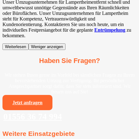
Unser Umzugsunternehmen für Lampertheimentfernt schnell und
umweltbewusst unnötige Gegenstände aus Ihren Räumlichkeiten
oder Büroflächen. Unser Umzugsunternehmen für Lampertheim
steht für Kompetenz, Vertrauenswürdigkeit und
Kundenorientierung. Kontaktieren Sie uns noch heute, um ein
individuelles Festpresiangebot für die geplante
Entrümpelung
zu
bekommen.
Weiterlesen
Weniger anzeigen
Haben Sie Fragen?
Wir stehen Ihnen gerne im Vorfeld bei sämtlichen Fragen zu Ihrem
bevorstehenden Umzug zur Verfügung. Ihr persönlicher
Ansprechpartner sorgt dafür, dass Sie stets informiert sind. Wir
freuen uns auf Sie!
Jetzt anfragen
01556 36 74 994
Weitere Einsatzgebiete