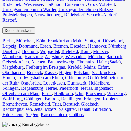
Rodenbek
,
Westensee
,
Haßmoor
,
Emkendorf
,
Groß Vollstedt
,
Umzugsunternehmen Warder
,
Umzugsunternehmen Boksee
,
Probsteierhagen
,
Neuwittenberg
,
Büdelsdorf
,
Schacht-Audorf
,
Rastorf,
Deutschlandweit
Berlin⁠
,
München
,
Köln⁠
,
Frankfurt am Main
,
Stuttgart
,
Düsseldorf
,
Leipzig
,
Dortmund
,
Essen
,
Bremen
,
Dresden
,
Hannover
,
Nürnberg
,
Duisburg⁠
,
Bochum
,
Wuppertal⁠
,
Bielefeld⁠
,
Bonn⁠
,
Münster⁠
,
Mannheim
,
Karlsruhe
,
Augsburg
,
Wiesbaden⁠
,
Mönchengladbach⁠
,
Gelsenkirchen⁠
,
Aachen⁠
,
Braunschweig
,
Chemnitz⁠
,
Halle (Saale)
⁠,
Magdeburg
,
Freiburg im Breisgau
⁠,
Krefeld⁠
,
Mainz⁠
,
Erfurt
,
Oberhausen⁠
,
Rostock⁠
,
Kassel⁠
,
Hagen
,
Potsdam
,
Saarbrücken⁠
,
Hamm
,
Ludwigshafen am Rhein
⁠,
Oldenburg (Oldb)
,
Mülheim an
der Ruhr
,
Osnabrück⁠
,
Leverkusen
,
Darmstadt⁠
,
Heidelberg
,
Solingen
,
Regensburg
,
Herne⁠
,
Paderborn
,
Neuss
,
Ingolstadt
,
Offenbach am Main
,
Fürth⁠
,
Heilbronn
,
Ulm⁠
,
Pforzheim
,
Würzburg
,
Wolfsburg⁠
,
Göttingen
,
Bottrop
,
Reutlingen
,
Erlangen⁠
,
Koblenz
,
Bremerhaven⁠
,
Remscheid
,
Trier⁠
,
Bergisch Gladbach
,
Recklinghausen
,
Jena⁠
,
Moers⁠
,
Salzgitter⁠
,
Hanau
,
Gütersloh
,
Hildesheim⁠
,
Siegen⁠
,
Kaiserslautern⁠
,
Cottbus⁠