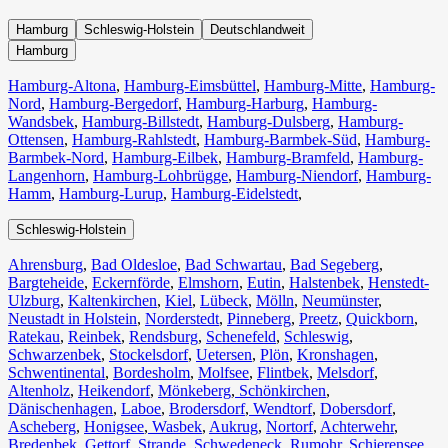
Hamburg
Schleswig-Holstein
Deutschlandweit
Hamburg
Hamburg-Altona
,
Hamburg-Eimsbüttel
,
Hamburg-Mitte
,
Hamburg-
Nord
,
Hamburg-Bergedorf
,
Hamburg-Harburg
,
Hamburg-
Wandsbek
,
Hamburg-Billstedt
,
Hamburg-Dulsberg
,
Hamburg-
Ottensen
,
Hamburg-Rahlstedt
,
Hamburg-Barmbek-Süd
,
Hamburg-
Barmbek-Nord
,
Hamburg-Eilbek
,
Hamburg-Bramfeld
,
Hamburg-
Langenhorn
,
Hamburg-Lohbrügge
,
Hamburg-Niendorf
,
Hamburg-
Hamm
,
Hamburg-Lurup
,
Hamburg-Eidelstedt
,
Schleswig-Holstein
Ahrensburg
,
Bad Oldesloe
,
Bad Schwartau
,
Bad Segeberg
,
Bargteheide
,
Eckernförde
,
Elmshorn
,
Eutin
,
Halstenbek
,
Henstedt-
Ulzburg
,
Kaltenkirchen
,
Kiel
,
Lübeck
,
Mölln
,
Neumünster
,
Neustadt in Holstein
,
Norderstedt
,
Pinneberg
,
Preetz
,
Quickborn
,
Ratekau
,
Reinbek
,
Rendsburg
,
Schenefeld
,
Schleswig
,
Schwarzenbek
,
Stockelsdorf
,
Uetersen
,
Plön
,
Kronshagen
,
Schwentinental
,
Bordesholm
,
Molfsee
,
Flintbek
,
Melsdorf
,
Altenholz
,
Heikendorf
,
Mönkeberg
,
Schönkirchen
,
Dänischenhagen
,
Laboe
,
Brodersdorf
,
Wendtorf
,
Dobersdorf
,
Ascheberg
,
Honigsee
,
Wasbek
,
Aukrug
,
Nortorf
,
Achterwehr
,
Bredenbek
,
Gettorf
,
Strande
,
Schwedeneck
,
Rumohr
,
Schierensee
,