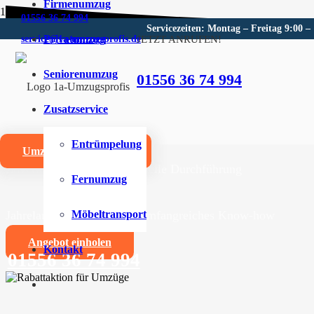
Firmenumzug
01556 36 74 994
Servicezeiten: Montag – Freitag 9:00 –
Privatumzug
JETZT ANRUFEN!
service@1a-umzugsprofis.de
Umzugsunternehmen für Kru
Seniorenumzug
01556 36 74 994
Wir sind Ihr kompetentes Umzugsunternehmen für Kru
Zusatzservice
Umzüge aller Art für Privat- und Firmenkunden
Entrümpelung
Umzugskostenrechner
Zuverlässige und professionelle Durchführung
Fernumzug
Jahrelange Erfahrung und umfangreiches Know-how
Möbeltransport
Angebot einholen
Kontakt
01556 36 74 994