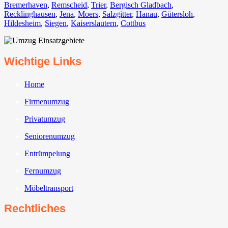
Bremerhaven⁠
,
Remscheid
,
Trier⁠
,
Bergisch Gladbach
,
Recklinghausen
,
Jena⁠
,
Moers⁠
,
Salzgitter⁠
,
Hanau
,
Gütersloh
,
Hildesheim⁠
,
Siegen⁠
,
Kaiserslautern⁠
,
Cottbus⁠
Wichtige Links
Home
Firmenumzug
Privatumzug
Seniorenumzug
Entrümpelung
Fernumzug
Möbeltransport
Rechtliches