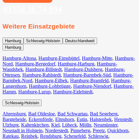
01556 36 74 994
Weitere Einsatzgebiete
Hamburg
Schleswig-Holstein
Deutschlandweit
Hamburg
Hamburg-Altona
,
Hamburg-Eimsbüttel
,
Hamburg-Mitte
,
Hamburg-
Nord
,
Hamburg-Bergedorf
,
Hamburg-Harburg
,
Hamburg-
Wandsbek
,
Hamburg-Billstedt
,
Hamburg-Dulsberg
,
Hamburg-
Ottensen
,
Hamburg-Rahlstedt
,
Hamburg-Barmbek-Süd
,
Hamburg-
Barmbek-Nord
,
Hamburg-Eilbek
,
Hamburg-Bramfeld
,
Hamburg-
Langenhorn
,
Hamburg-Lohbrügge
,
Hamburg-Niendorf
,
Hamburg-
Hamm
,
Hamburg-Lurup
,
Hamburg-Eidelstedt
,
Schleswig-Holstein
Ahrensburg
,
Bad Oldesloe
,
Bad Schwartau
,
Bad Segeberg
,
Bargteheide
,
Eckernförde
,
Elmshorn
,
Eutin
,
Halstenbek
,
Henstedt-
Ulzburg
,
Kaltenkirchen
,
Kiel
,
Lübeck
,
Mölln
,
Neumünster
,
Neustadt in Holstein
,
Norderstedt
,
Pinneberg
,
Preetz
,
Quickborn
,
Ratekau
,
Reinbek
,
Rendsburg
,
Schenefeld
,
Schleswig
,