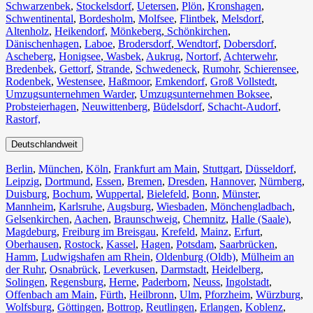
Schwarzenbek
,
Stockelsdorf
,
Uetersen
,
Plön
,
Kronshagen
,
Schwentinental
,
Bordesholm
,
Molfsee
,
Flintbek
,
Melsdorf
,
Altenholz
,
Heikendorf
,
Mönkeberg
,
Schönkirchen
,
Dänischenhagen
,
Laboe
,
Brodersdorf
,
Wendtorf
,
Dobersdorf
,
Ascheberg
,
Honigsee
,
Wasbek
,
Aukrug
,
Nortorf
,
Achterwehr
,
Bredenbek
,
Gettorf
,
Strande
,
Schwedeneck
,
Rumohr
,
Schierensee
,
Rodenbek
,
Westensee
,
Haßmoor
,
Emkendorf
,
Groß Vollstedt
,
Umzugsunternehmen Warder
,
Umzugsunternehmen Boksee
,
Probsteierhagen
,
Neuwittenberg
,
Büdelsdorf
,
Schacht-Audorf
,
Rastorf,
Deutschlandweit
Berlin⁠
,
München
,
Köln⁠
,
Frankfurt am Main
,
Stuttgart
,
Düsseldorf
,
Leipzig
,
Dortmund
,
Essen
,
Bremen
,
Dresden
,
Hannover
,
Nürnberg
,
Duisburg⁠
,
Bochum
,
Wuppertal⁠
,
Bielefeld⁠
,
Bonn⁠
,
Münster⁠
,
Mannheim
,
Karlsruhe
,
Augsburg
,
Wiesbaden⁠
,
Mönchengladbach⁠
,
Gelsenkirchen⁠
,
Aachen⁠
,
Braunschweig
,
Chemnitz⁠
,
Halle (Saale)
⁠,
Magdeburg
,
Freiburg im Breisgau
⁠,
Krefeld⁠
,
Mainz⁠
,
Erfurt
,
Oberhausen⁠
,
Rostock⁠
,
Kassel⁠
,
Hagen
,
Potsdam
,
Saarbrücken⁠
,
Hamm
,
Ludwigshafen am Rhein
⁠,
Oldenburg (Oldb)
,
Mülheim an
der Ruhr
,
Osnabrück⁠
,
Leverkusen
,
Darmstadt⁠
,
Heidelberg
,
Solingen
,
Regensburg
,
Herne⁠
,
Paderborn
,
Neuss
,
Ingolstadt
,
Offenbach am Main
,
Fürth⁠
,
Heilbronn
,
Ulm⁠
,
Pforzheim
,
Würzburg
,
Wolfsburg⁠
,
Göttingen
,
Bottrop
,
Reutlingen
,
Erlangen⁠
,
Koblenz
,