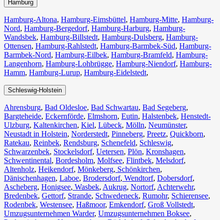
Hamburg
Hamburg-Altona
,
Hamburg-Eimsbüttel
,
Hamburg-Mitte
,
Hamburg-
Nord
,
Hamburg-Bergedorf
,
Hamburg-Harburg
,
Hamburg-
Wandsbek
,
Hamburg-Billstedt
,
Hamburg-Dulsberg
,
Hamburg-
Ottensen
,
Hamburg-Rahlstedt
,
Hamburg-Barmbek-Süd
,
Hamburg-
Barmbek-Nord
,
Hamburg-Eilbek
,
Hamburg-Bramfeld
,
Hamburg-
Langenhorn
,
Hamburg-Lohbrügge
,
Hamburg-Niendorf
,
Hamburg-
Hamm
,
Hamburg-Lurup
,
Hamburg-Eidelstedt
,
Schleswig-Holstein
Ahrensburg
,
Bad Oldesloe
,
Bad Schwartau
,
Bad Segeberg
,
Bargteheide
,
Eckernförde
,
Elmshorn
,
Eutin
,
Halstenbek
,
Henstedt-
Ulzburg
,
Kaltenkirchen
,
Kiel
,
Lübeck
,
Mölln
,
Neumünster
,
Neustadt in Holstein
,
Norderstedt
,
Pinneberg
,
Preetz
,
Quickborn
,
Ratekau
,
Reinbek
,
Rendsburg
,
Schenefeld
,
Schleswig
,
Schwarzenbek
,
Stockelsdorf
,
Uetersen
,
Plön
,
Kronshagen
,
Schwentinental
,
Bordesholm
,
Molfsee
,
Flintbek
,
Melsdorf
,
Altenholz
,
Heikendorf
,
Mönkeberg
,
Schönkirchen
,
Dänischenhagen
,
Laboe
,
Brodersdorf
,
Wendtorf
,
Dobersdorf
,
Ascheberg
,
Honigsee
,
Wasbek
,
Aukrug
,
Nortorf
,
Achterwehr
,
Bredenbek
,
Gettorf
,
Strande
,
Schwedeneck
,
Rumohr
,
Schierensee
,
Rodenbek
,
Westensee
,
Haßmoor
,
Emkendorf
,
Groß Vollstedt
,
Umzugsunternehmen Warder
,
Umzugsunternehmen Boksee
,