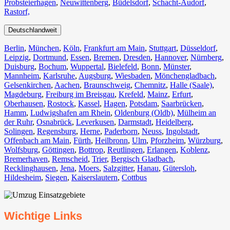
Probsteierhagen
,
Neuwittenberg
,
Büdelsdorf
,
Schacht-Audorf
,
Rastorf,
Deutschlandweit
Berlin⁠
,
München
,
Köln⁠
,
Frankfurt am Main
,
Stuttgart
,
Düsseldorf
,
Leipzig
,
Dortmund
,
Essen
,
Bremen
,
Dresden
,
Hannover
,
Nürnberg
,
Duisburg⁠
,
Bochum
,
Wuppertal⁠
,
Bielefeld⁠
,
Bonn⁠
,
Münster⁠
,
Mannheim
,
Karlsruhe
,
Augsburg
,
Wiesbaden⁠
,
Mönchengladbach⁠
,
Gelsenkirchen⁠
,
Aachen⁠
,
Braunschweig
,
Chemnitz⁠
,
Halle (Saale)
⁠,
Magdeburg
,
Freiburg im Breisgau
⁠,
Krefeld⁠
,
Mainz⁠
,
Erfurt
,
Oberhausen⁠
,
Rostock⁠
,
Kassel⁠
,
Hagen
,
Potsdam
,
Saarbrücken⁠
,
Hamm
,
Ludwigshafen am Rhein
⁠,
Oldenburg (Oldb)
,
Mülheim an
der Ruhr
,
Osnabrück⁠
,
Leverkusen
,
Darmstadt⁠
,
Heidelberg
,
Solingen
,
Regensburg
,
Herne⁠
,
Paderborn
,
Neuss
,
Ingolstadt
,
Offenbach am Main
,
Fürth⁠
,
Heilbronn
,
Ulm⁠
,
Pforzheim
,
Würzburg
,
Wolfsburg⁠
,
Göttingen
,
Bottrop
,
Reutlingen
,
Erlangen⁠
,
Koblenz
,
Bremerhaven⁠
,
Remscheid
,
Trier⁠
,
Bergisch Gladbach
,
Recklinghausen
,
Jena⁠
,
Moers⁠
,
Salzgitter⁠
,
Hanau
,
Gütersloh
,
Hildesheim⁠
,
Siegen⁠
,
Kaiserslautern⁠
,
Cottbus⁠
Wichtige Links