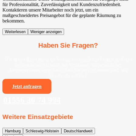
für Professionalität, Zuverlässigkeit und Kundenzufriedenheit.
Kontaktieren unsere Mitarbeiter noch jetzt, um ein
maßgeschneidertes Preisangebot für die geplante Räumung zu
bekommen.
Weiterlesen
Weniger anzeigen
Haben Sie Fragen?
Wir stehen Ihnen gerne im Vorfeld bei sämtlichen Fragen zu Ihrem
bevorstehenden Umzug zur Verfügung. Ihr persönlicher
Ansprechpartner sorgt dafür, dass Sie stets informiert sind. Wir
freuen uns auf Sie!
Jetzt anfragen
01556 36 74 994
Weitere Einsatzgebiete
Hamburg
Schleswig-Holstein
Deutschlandweit