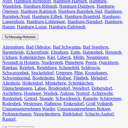
Nord
,
Hamburg-Bergedorf
,
Hamburg-Harburg
,
Hamburg-
Wandsbek
,
Hamburg-Billstedt
,
Hamburg-Dulsberg
,
Hamburg-
Ottensen
,
Hamburg-Rahlstedt
,
Hamburg-Barmbek-Süd
,
Hamburg-
Barmbek-Nord
,
Hamburg-Eilbek
,
Hamburg-Bramfeld
,
Hamburg-
Langenhorn
,
Hamburg-Lohbrügge
,
Hamburg-Niendorf
,
Hamburg-
Hamm
,
Hamburg-Lurup
,
Hamburg-Eidelstedt
,
Schleswig-Holstein
Ahrensburg
,
Bad Oldesloe
,
Bad Schwartau
,
Bad Segeberg
,
Bargteheide
,
Eckernförde
,
Elmshorn
,
Eutin
,
Halstenbek
,
Henstedt-
Ulzburg
,
Kaltenkirchen
,
Kiel
,
Lübeck
,
Mölln
,
Neumünster
,
Neustadt in Holstein
,
Norderstedt
,
Pinneberg
,
Preetz
,
Quickborn
,
Ratekau
,
Reinbek
,
Rendsburg
,
Schenefeld
,
Schleswig
,
Schwarzenbek
,
Stockelsdorf
,
Uetersen
,
Plön
,
Kronshagen
,
Schwentinental
,
Bordesholm
,
Molfsee
,
Flintbek
,
Melsdorf
,
Altenholz
,
Heikendorf
,
Mönkeberg
,
Schönkirchen
,
Dänischenhagen
,
Laboe
,
Brodersdorf
,
Wendtorf
,
Dobersdorf
,
Ascheberg
,
Honigsee
,
Wasbek
,
Aukrug
,
Nortorf
,
Achterwehr
,
Bredenbek
,
Gettorf
,
Strande
,
Schwedeneck
,
Rumohr
,
Schierensee
,
Rodenbek
,
Westensee
,
Haßmoor
,
Emkendorf
,
Groß Vollstedt
,
Umzugsunternehmen Warder
,
Umzugsunternehmen Boksee
,
Probsteierhagen
,
Neuwittenberg
,
Büdelsdorf
,
Schacht-Audorf
,
Rastorf,