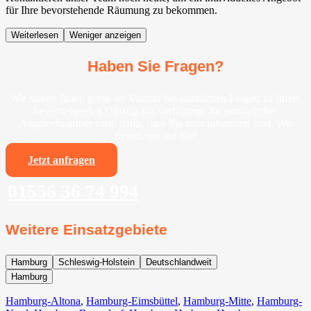
für Ihre bevorstehende Räumung zu bekommen.
Weiterlesen
Weniger anzeigen
Haben Sie Fragen?
Wir stehen Ihnen gerne im Vorfeld bei sämtlichen Fragen zu Ihrem
bevorstehenden Umzug zur Verfügung. Ihr persönlicher
Ansprechpartner sorgt dafür, dass Sie stets informiert sind. Wir
freuen uns auf Sie!
Jetzt anfragen
01556 36 74 994
Weitere Einsatzgebiete
Hamburg
Schleswig-Holstein
Deutschlandweit
Hamburg
Hamburg-Altona
,
Hamburg-Eimsbüttel
,
Hamburg-Mitte
,
Hamburg-