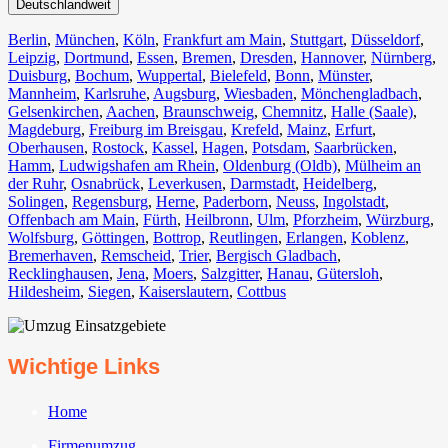
Deutschlandweit
Berlin⁠
,
München
,
Köln⁠
,
Frankfurt am Main
,
Stuttgart
,
Düsseldorf
,
Leipzig
,
Dortmund
,
Essen
,
Bremen
,
Dresden
,
Hannover
,
Nürnberg
,
Duisburg⁠
,
Bochum
,
Wuppertal⁠
,
Bielefeld⁠
,
Bonn⁠
,
Münster⁠
,
Mannheim
,
Karlsruhe
,
Augsburg
,
Wiesbaden⁠
,
Mönchengladbach⁠
,
Gelsenkirchen⁠
,
Aachen⁠
,
Braunschweig
,
Chemnitz⁠
,
Halle (Saale)
⁠,
Magdeburg
,
Freiburg im Breisgau
⁠,
Krefeld⁠
,
Mainz⁠
,
Erfurt
,
Oberhausen⁠
,
Rostock⁠
,
Kassel⁠
,
Hagen
,
Potsdam
,
Saarbrücken⁠
,
Hamm
,
Ludwigshafen am Rhein
⁠,
Oldenburg (Oldb)
,
Mülheim an
der Ruhr
,
Osnabrück⁠
,
Leverkusen
,
Darmstadt⁠
,
Heidelberg
,
Solingen
,
Regensburg
,
Herne⁠
,
Paderborn
,
Neuss
,
Ingolstadt
,
Offenbach am Main
,
Fürth⁠
,
Heilbronn
,
Ulm⁠
,
Pforzheim
,
Würzburg
,
Wolfsburg⁠
,
Göttingen
,
Bottrop
,
Reutlingen
,
Erlangen⁠
,
Koblenz
,
Bremerhaven⁠
,
Remscheid
,
Trier⁠
,
Bergisch Gladbach
,
Recklinghausen
,
Jena⁠
,
Moers⁠
,
Salzgitter⁠
,
Hanau
,
Gütersloh
,
Hildesheim⁠
,
Siegen⁠
,
Kaiserslautern⁠
,
Cottbus⁠
Wichtige Links
Home
Firmenumzug