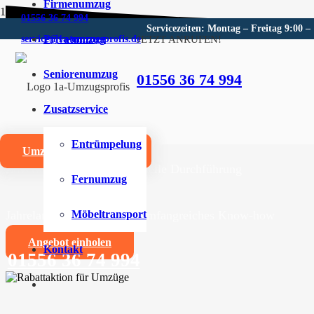
Firmenumzug
01556 36 74 994
Servicezeiten: Montag – Freitag 9:00 –
Privatumzug
JETZT ANRUFEN!
service@1a-umzugsprofis.de
Umzugsunternehmen für Kle
Seniorenumzug
01556 36 74 994
Wir sind Ihr kompetentes Umzugsunternehmen für Kle
Zusatzservice
Umzüge aller Art für Privat- und Firmenkunden
Entrümpelung
Umzugskostenrechner
Zuverlässige und professionelle Durchführung
Fernumzug
Jahrelange Erfahrung und umfangreiches Know-how
Möbeltransport
Angebot einholen
Kontakt
01556 36 74 994