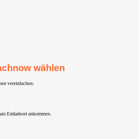
achnow⁠ wählen
ben vereinfachen:
t am Entladeort ankommen.