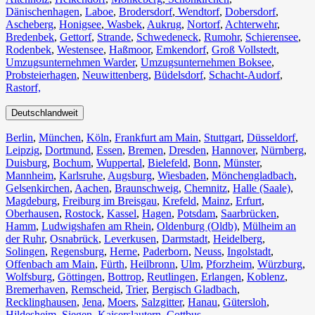
Dänischenhagen
,
Laboe
,
Brodersdorf
,
Wendtorf
,
Dobersdorf
,
Ascheberg
,
Honigsee
,
Wasbek
,
Aukrug
,
Nortorf
,
Achterwehr
,
Bredenbek
,
Gettorf
,
Strande
,
Schwedeneck
,
Rumohr
,
Schierensee
,
Rodenbek
,
Westensee
,
Haßmoor
,
Emkendorf
,
Groß Vollstedt
,
Umzugsunternehmen Warder
,
Umzugsunternehmen Boksee
,
Probsteierhagen
,
Neuwittenberg
,
Büdelsdorf
,
Schacht-Audorf
,
Rastorf,
Deutschlandweit
Berlin⁠
,
München
,
Köln⁠
,
Frankfurt am Main
,
Stuttgart
,
Düsseldorf
,
Leipzig
,
Dortmund
,
Essen
,
Bremen
,
Dresden
,
Hannover
,
Nürnberg
,
Duisburg⁠
,
Bochum
,
Wuppertal⁠
,
Bielefeld⁠
,
Bonn⁠
,
Münster⁠
,
Mannheim
,
Karlsruhe
,
Augsburg
,
Wiesbaden⁠
,
Mönchengladbach⁠
,
Gelsenkirchen⁠
,
Aachen⁠
,
Braunschweig
,
Chemnitz⁠
,
Halle (Saale)
⁠,
Magdeburg
,
Freiburg im Breisgau
⁠,
Krefeld⁠
,
Mainz⁠
,
Erfurt
,
Oberhausen⁠
,
Rostock⁠
,
Kassel⁠
,
Hagen
,
Potsdam
,
Saarbrücken⁠
,
Hamm
,
Ludwigshafen am Rhein
⁠,
Oldenburg (Oldb)
,
Mülheim an
der Ruhr
,
Osnabrück⁠
,
Leverkusen
,
Darmstadt⁠
,
Heidelberg
,
Solingen
,
Regensburg
,
Herne⁠
,
Paderborn
,
Neuss
,
Ingolstadt
,
Offenbach am Main
,
Fürth⁠
,
Heilbronn
,
Ulm⁠
,
Pforzheim
,
Würzburg
,
Wolfsburg⁠
,
Göttingen
,
Bottrop
,
Reutlingen
,
Erlangen⁠
,
Koblenz
,
Bremerhaven⁠
,
Remscheid
,
Trier⁠
,
Bergisch Gladbach
,
Recklinghausen
,
Jena⁠
,
Moers⁠
,
Salzgitter⁠
,
Hanau
,
Gütersloh
,
Hildesheim⁠
,
Siegen⁠
,
Kaiserslautern⁠
,
Cottbus⁠