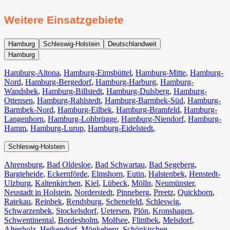
Weitere Einsatzgebiete
Hamburg
Schleswig-Holstein
Deutschlandweit
Hamburg
Hamburg-Altona
,
Hamburg-Eimsbüttel
,
Hamburg-Mitte
,
Hamburg-
Nord
,
Hamburg-Bergedorf
,
Hamburg-Harburg
,
Hamburg-
Wandsbek
,
Hamburg-Billstedt
,
Hamburg-Dulsberg
,
Hamburg-
Ottensen
,
Hamburg-Rahlstedt
,
Hamburg-Barmbek-Süd
,
Hamburg-
Barmbek-Nord
,
Hamburg-Eilbek
,
Hamburg-Bramfeld
,
Hamburg-
Langenhorn
,
Hamburg-Lohbrügge
,
Hamburg-Niendorf
,
Hamburg-
Hamm
,
Hamburg-Lurup
,
Hamburg-Eidelstedt
,
Schleswig-Holstein
Ahrensburg
,
Bad Oldesloe
,
Bad Schwartau
,
Bad Segeberg
,
Bargteheide
,
Eckernförde
,
Elmshorn
,
Eutin
,
Halstenbek
,
Henstedt-
Ulzburg
,
Kaltenkirchen
,
Kiel
,
Lübeck
,
Mölln
,
Neumünster
,
Neustadt in Holstein
,
Norderstedt
,
Pinneberg
,
Preetz
,
Quickborn
,
Ratekau
,
Reinbek
,
Rendsburg
,
Schenefeld
,
Schleswig
,
Schwarzenbek
,
Stockelsdorf
,
Uetersen
,
Plön
,
Kronshagen
,
Schwentinental
,
Bordesholm
,
Molfsee
,
Flintbek
,
Melsdorf
,
Altenholz
,
Heikendorf
,
Mönkeberg
,
Schönkirchen
,