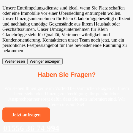
Unsere Entrümpelungsdienste sind ideal, wenn Sie Platz schaffen
oder eine Immobilie vor einer Übersiedlung entrümpeln wollen.
Unser Umzugsunternehmen für Klein Gladebrüggebeseitigt effizient
und nachhaltig unnötige Gegenstände aus Ihrem Haushalt oder
Geschäftsräumen. Unser Umzugsunternehmen für Klein
Gladebrügge steht für Qualität, Vertrauenswürdigkeit und
Kundenorientierung. Kontaktieren unser Team noch jetzt, um ein
persönliches Festpresiangebot für Ihre bevorstehende Räumung zu
bekommen.
Weiterlesen
Weniger anzeigen
Haben Sie Fragen?
Wir stehen Ihnen gerne im Vorfeld bei sämtlichen Fragen zu Ihrem
bevorstehenden Umzug zur Verfügung. Ihr persönlicher
Ansprechpartner sorgt dafür, dass Sie stets informiert sind. Wir
freuen uns auf Sie!
Jetzt anfragen
01556 36 74 994